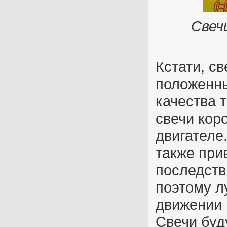
Свеч
Кстати, с
положенны
качества 
свечи кор
двигателе
также при
последств
поэтому л
движении 
Свечи буд