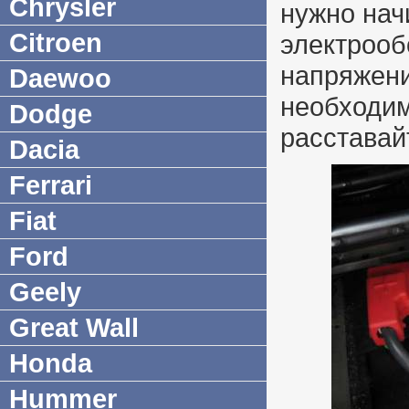
Chrysler
нужно нач
Citroen
электрооб
напряжени
Daewoo
необходим
Dodge
расставай
Dacia
Ferrari
Fiat
Ford
Geely
Great Wall
Honda
Hummer