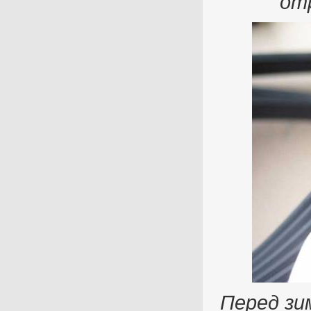
от
Перед зи