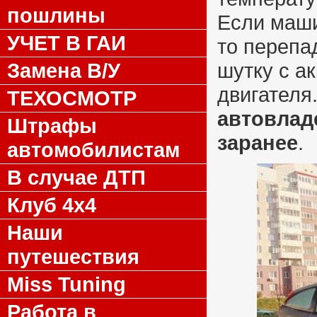
пошлины
Если маши
УЧЕТ В ГАИ
то перепа
Замена В/У
шутку с а
двигателя
ТЕХОСМОТР
автовлад
Штрафы
заранее
.
автомобилистам
В случае ДТП
Клуб 4x4
Наши
путешествия
Miss Tuning
Работа в