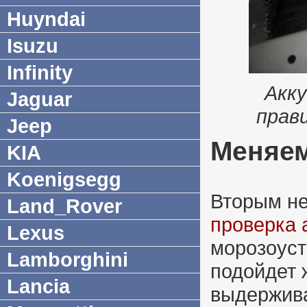
Huyndai
Isuzu
Infinity
Акк
Jaguar
прав
Jeep
Меняем
KIA
Koenigsegg
Вторым н
Land_Rover
проверка 
Lexus
морозоуст
Lamborghini
подойдет 
Lancia
выдержив