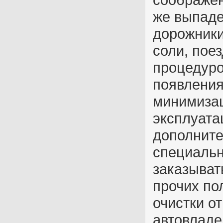
же выпаде
дорожники
соли, пое
процедуро
появления
минимизац
эксплуата
дополнит
специальн
заказыват
прочих по
очистки о
автовладе