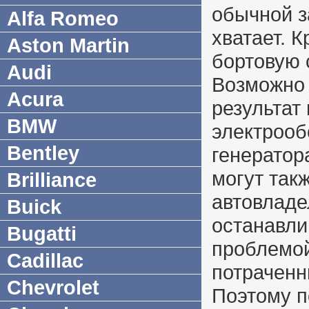
обычной з
Alfa Romeo
хватает. 
Aston Martin
бортовую 
Audi
Возможно 
Acura
результат
BMW
электрооб
Bentley
генератор
могут такж
Brilliance
автовладе
Buick
останавли
Bugatti
проблемой
Cadillac
потраченн
Chevrolet
Поэтому п