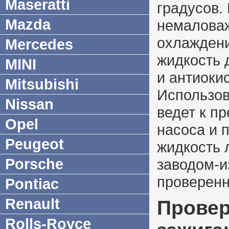
Maseratti
градусов.
Mazda
немаловаж
охлаждени
Mercedes
жидкость
MINI
и антиоки
Mitsubishi
Использов
Nissan
ведет к п
Opel
насоса и 
Peugeot
жидкость 
Porsche
заводом-и
проверенн
Pontiac
Renault
Провер
Rolls-Royce