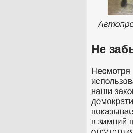
Автопро
Не заб
Несмотря 
использов
наши зако
демократи
показывае
в зимний 
отсутстви