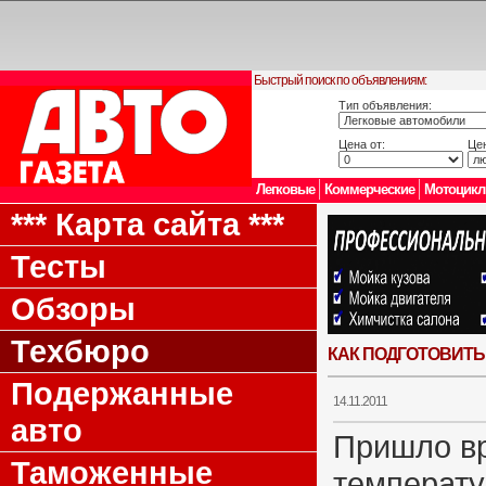
Быстрый поиск по объявлениям:
Тип объявления:
Цена от:
Цен
Легковые
Коммерческие
Мотоцик
*** Карта сайта ***
Тесты
Обзоры
Техбюро
КАК ПОДГОТОВИТЬ
Подержанные
14.11.2011
авто
Пришло вр
Таможенные
температу