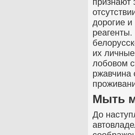
признают 
отсутстви
дорогие и
реагенты. 
белорусск
их личные
лобовом с
ржавчина 
проживани
Мыть м
До наступ
автовладе
соображен