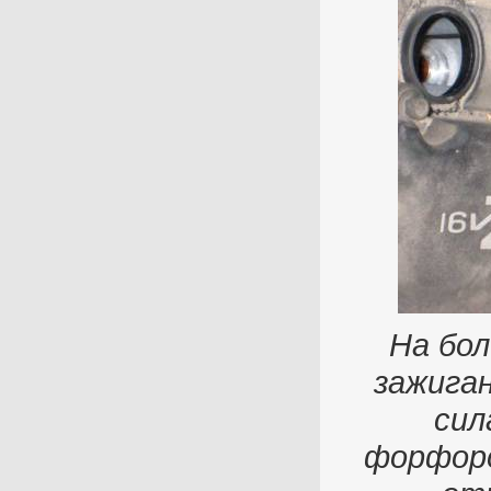
На бо
зажига
сил
форфоро