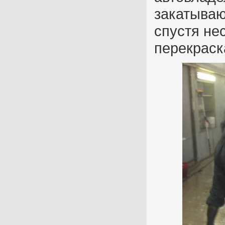
закатываю
спустя не
перекраск