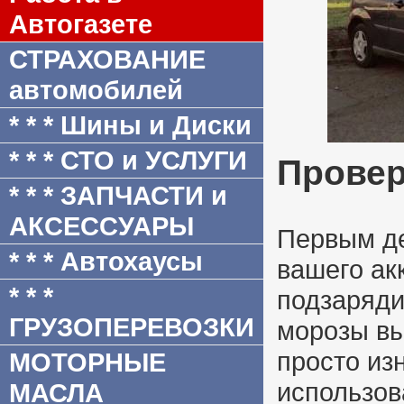
Автогазете
СТРАХОВАНИЕ
автомобилей
* * * Шины и Диски
* * * СТО и УСЛУГИ
Провер
* * * ЗАПЧАСТИ и
АКСЕССУАРЫ
Первым де
* * * Автохаусы
вашего ак
* * *
подзаряди
ГРУЗОПЕРЕВОЗКИ
морозы вы
просто из
МОТОРНЫЕ
использов
МАСЛА