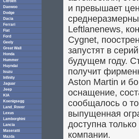
Citroen
и превышает цен
Daewoo
Dodge
среднеразмерных
Dacia
Ferrari
Leftlanenews, к
Fiat
Ford
Cygnet, поострен
Geely
запустят в сери
Great Wall
Honda
будущем году. С
Hummer
Huyndai
получит фирмен
Isuzu
Infinity
Aston Martin и б
Jaguar
Jeep
оснащение, сост
KIA
сообщалось о то
Koenigsegg
Land_Rover
выпущенная огр
Lexus
Lamborghini
доступна только
Lancia
Maseratti
компании.
Mazda