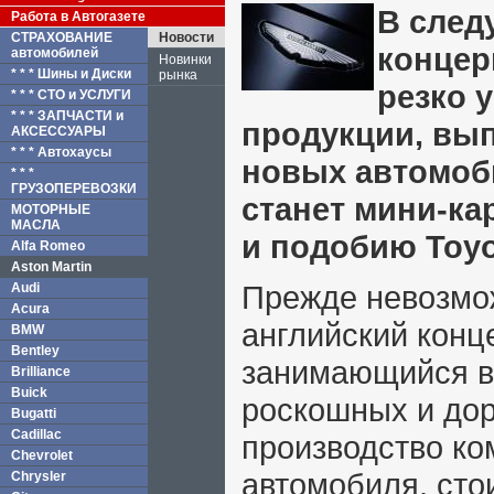
В след
Работа в Автогазете
СТРАХОВАНИЕ
Новости
концер
автомобилей
Новинки
* * * Шины и Диски
рынка
резко 
* * * СТО и УСЛУГИ
* * * ЗАПЧАСТИ и
продукции, вып
АКСЕССУАРЫ
* * * Автохаусы
новых автомоб
* * *
ГРУЗОПЕРЕВОЗКИ
станет мини-ка
МОТОРНЫЕ
МАСЛА
и подобию Toyo
Alfa Romeo
Aston Martin
Прежде невозмож
Audi
Acura
английский конце
BMW
Bentley
занимающийся в
Brilliance
Buick
роскошных и дор
Bugatti
Cadillac
производство ко
Chevrolet
автомобиля, сто
Chrysler