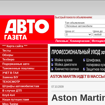
Быстрый поиск по объявлениям:
Тип объявления:
Цена от:
Цена до:
Легковые
Коммерческие
Мотоцик
*** Карта сайта ***
Тесты
Обзоры
Техбюро
Подержанные авто
Таможенные пошлины
УЧЕТ В ГАИ
ASTON MARTIN ИДЕТ В МАССЫ
Замена В/У
ТЕХОСМОТР
Штрафы автомобилистам
07.10.2009
В случае ДТП
Aston Marti
Клуб 4x4
Наши путешествия
Miss Tuning