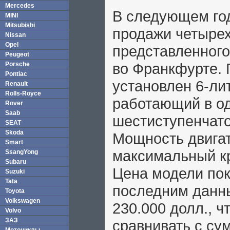
Mercedes
В следующем год
MINI
Mitsubishi
продажи четырех
Nissan
Opel
представленног
Peugeot
во Франкфурте. 
Porsche
Pontiac
установлен 6-ли
Renault
Rolls-Royce
работающий в од
Rover
Saab
шестиступенчатой
SEAT
Skoda
Мощность двигате
Smart
максимальный к
SsangYong
Subaru
Цена модели пок
Suzuki
Tata
последним данны
Toyota
Volkswagen
230.000 долл., ч
Volvo
ЗАЗ
сравнивать с су