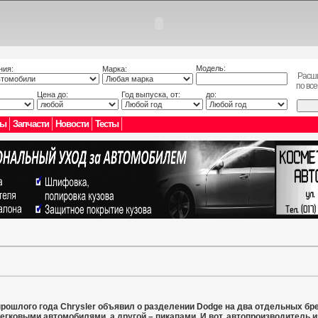
Модель:
ния:
Марка:
Расш
по вс
Цена до:
Год выпуска, от:
до:
лы
Запчасти
Новости
Тесты
прошлого года Chrysler объявил о разделении Dodge на два отдельных бре
егковыми автомобилями, а другой – пикапами. И вот, автопроизводитель 