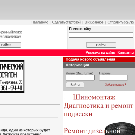
На главную
|
Сделать стартовой
|
В избранное
|
Отправить ссылку
Поиск по сайту:
иренный поиск
ем параметрам
Реклама на сайте
Контакты
Подача нового объявления
Авторизация
Логин (Ваш Email):
Пароль:
Забыли пароль?
нда, один из которых будет
из Детройта представил