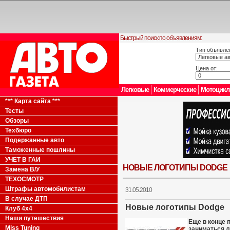
Быстрый поиск по объявлениям:
Тип объявле
Цена от:
Легковые
Коммерческие
Мотоцик
*** Карта сайта ***
Тесты
Обзоры
Техбюро
Подержанные авто
Таможенные пошлины
УЧЕТ В ГАИ
НОВЫЕ ЛОГОТИПЫ DODGE
Замена В/У
ТЕХОСМОТР
Штрафы автомобилистам
31.05.2010
В случае ДТП
Новые логотипы Dodge
Клуб 4x4
Наши путешествия
Еще в конце 
Miss Tuning
заниматься л