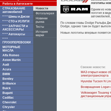
логотипы но
Работа в Автогазете
СТРАХОВАНИЕ
Новости
Одним из новы
автомобилей
логотип в вид
Фотогалерея
автомобилей,
* * * Шины и Диски
Новинки
* * * СТО и УСЛУГИ
рынка
По словам главы Dodge Ральфа Джи
* * * ЗАПЧАСТИ и
Dodge, однако там он будет выполн
Тесты
АКСЕССУАРЫ
История
Новые логотипы впервые появятся н
* * * Автохаусы
марки
* * *
ГРУЗОПЕРЕВОЗКИ
МОТОРНЫЕ
МАСЛА
Alfa Romeo
Aston Martin
Audi
Свежие новости:
Acura
МАЗ открыл новое с
BMW
электротранспорта
Bentley
Hyundai Tucson N Li
Brilliance
Возвращение Logan 
Buick
Volkswagen Touareg 
Bugatti
дистанционным упра
Cadillac
Chevrolet
Chrysler