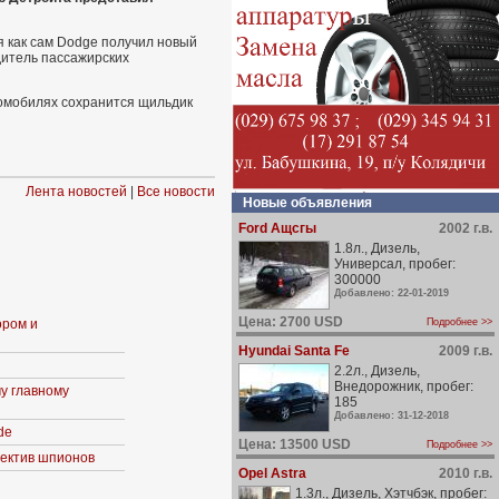
я как сам Dodge получил новый
дитель пассажирских
томобилях сохранится щильдик
Лента новостей
|
Все новости
Новые объявления
Ford Ащсгы
2002 г.в.
1.8л., Дизель,
Универсал, пробег:
300000
Добавлено: 22-01-2019
Цена: 2700 USD
ором и
Подробнее >>
Hyundai Santa Fe
2009 г.в.
2.2л., Дизель,
Внедорожник, пробег:
у главному
185
Добавлено: 31-12-2018
de
Цена: 13500 USD
Подробнее >>
ъектив шпионов
Opel Astra
2010 г.в.
1.3л., Дизель, Хэтчбэк, пробег: