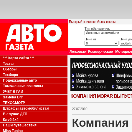
Быстрый поиск по объявлениям:
Тип объявления:
Цена от:
Цена до
Легковые
Коммерческие
Мотоцик
*** Карта сайта ***
Тесты
Обзоры
Техбюро
Подержанные авто
Таможенные пошлины
УЧЕТ В ГАИ
КОМПАНИЯ MOPAR ВЫПУСТ
Замена В/У
ТЕХОСМОТР
Штрафы автомобилистам
27.07.2010
В случае ДТП
Компания
Клуб 4x4
Наши путешествия
Miss Tuning