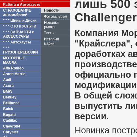
лишь 500 
Работа в Автогазете
СТРАХОВАНИЕ
Новости
Challenger
автомобилей
Фотогалерея
* * * Шины и Диски
Новинки
* * * СТО и УСЛУГИ
рынка
Компания Mop
* * * ЗАПЧАСТИ и
Тесты
АКСЕССУАРЫ
История
"Крайслера",
* * * Автохаусы
марки
* * *
доработках а
ГРУЗОПЕРЕВОЗКИ
МОТОРНЫЕ
производстве
МАСЛА
Alfa Romeo
официально 
Aston Martin
Audi
модификации 
Acura
BMW
В общей слож
Bentley
выпустить ли
Brilliance
Buick
версии.
Bugatti
Cadillac
Chevrolet
Новинка постр
Chrysler