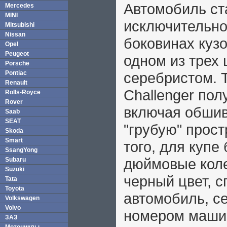
Автомобиль ст
Mercedes
MINI
исключительно
Mitsubishi
Nissan
боковинах куз
Opel
Peugeot
одном из трех 
Porsche
Pontiac
серебристом. 
Renault
Challenger пол
Rolls-Royce
Rover
включая обшивк
Saab
SEAT
"грубую" прост
Skoda
Smart
того, для купе
SsangYong
дюймовые коле
Subaru
Suzuki
черный цвет, с
Tata
Toyota
автомобиль, с
Volkswagen
Volvo
номером машин
ЗАЗ