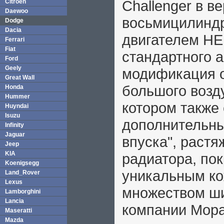
Challenger в в
Citroen
Daewoo
восьмицилинд
Dodge
Dacia
двигателем HE
Ferrari
Fiat
стандартного 
Ford
Geely
модификация о
Great Wall
большого возд
Honda
Hummer
котором также
Huyndai
Isuzu
дополнительны
Infinity
Jaguar
впуска", растя
Jeep
KIA
радиатора, по
Koenigsegg
уникальным ко
Land_Rover
Lexus
множеством ши
Lamborghini
Lancia
компании Mopa
Maseratti
Mazda