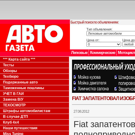
Быстрый поиск по объявлениям:
Тип объявления:
Цена от:
Цена до
Легковые
Коммерческие
Мотоцик
*** Карта сайта ***
Тесты
Обзоры
Техбюро
Подержанные авто
Таможенные пошлины
УЧЕТ В ГАИ
FIAT ЗАПАТЕНТОВАЛ ИЗОБ
Замена В/У
ТЕХОСМОТР
Штрафы автомобилистам
27.06.2012
В случае ДТП
Fiat запатент
Клуб 4x4
Наши путешествия
полноприводно
Miss Tuning