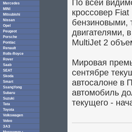
По всей видим
Mercedes
MINI
кроссовер Fiat
Mitsubishi
бензиновыми, 
Nissan
Opel
двигателями, 
Peugeot
Porsche
MultiJet 2 объ
Pontiac
Renault
Rolls-Royce
Rover
Мировая премь
Saab
сентябре теку
SEAT
Skoda
автосалоне в 
Smart
SsangYong
автомобиль до
Subaru
Suzuki
текущего - нач
Tata
Toyota
Volkswagen
Volvo
ЗАЗ