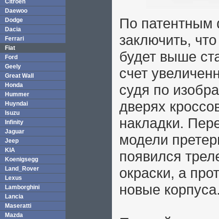
Citroen
Daewoo
По патентным
Dodge
Dacia
заключить, что
Ferrari
Fiat
будет выше ст
Ford
Geely
счет увеличенн
Great Wall
Honda
судя по изобр
Hummer
дверях кроссо
Huyndai
Isuzu
накладки. Пер
Infinity
Jaguar
модели претер
Jeep
KIA
появился трел
Koenigsegg
окраски, а пр
Land_Rover
Lexus
новые корпуса
Lamborghini
Lancia
Maseratti
Mazda