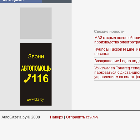
Мотоциклы
Свежие новости:
МАЗ открыл новое сборо
производство электротр
Hyundai Tucson N Line: 
новинки
Возвращение Logan под 
Volkswagen Touareg тепе
парковаться с дистанци
управлением со смартф
AutoGazeta.by © 2008
Наверх
|
Отправить ссылку