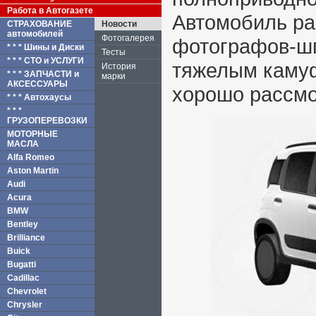
Работа в Автогазете
Автомобиль ра
СТРАХОВАНИЕ
Новости
автомобилей
Фотогалерея
фотографов-шп
* * * Шины и Диски
Тесты
* * * СТО и УСЛУГИ
тяжелым каму
История
* * * ЗАПЧАСТИ и
марки
АКСЕССУАРЫ
хорошо рассмо
* * * Автохаусы
* * *
ГРУЗОПЕРЕВОЗКИ
МОТОРНЫЕ
МАСЛА
Alfa Romeo
Aston Martin
Audi
Acura
BMW
Bentley
Brilliance
Buick
Bugatti
Cadillac
Chevrolet
Chrysler