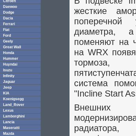
В подвеске I
Citroen
Daewoo
жесткие амор
Dodge
Dacia
поперечной у
Ferrari
диаметра, а
Fiat
Ford
поменяют на ч
Geely
Great Wall
на WRX появя
Honda
Hummer
тормоза,
Huyndai
пятиступенч
Isuzu
Infinity
система помо
Jaguar
Jeep
"Incline Start As
KIA
Koenigsegg
Внешних 
Land_Rover
Lexus
модернизиро
Lamborghini
Lancia
радиатора,
Maseratti
Mazda