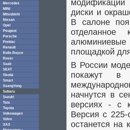
модификации 
Mercedes
MINI
диски и окраш
Mitsubishi
В салоне появ
Nissan
Opel
отделанное 
Peugeot
Porsche
алюминиевы
Pontiac
Renault
площадкой для
Rolls-Royce
Rover
В России мод
Saab
SEAT
покажут в 
Skoda
Smart
международно
SsangYong
Subaru
начнутся в се
Suzuki
версиях - с к
Tata
Toyota
Версия с 225-
Volkswagen
Volvo
останется на 
ЗАЗ