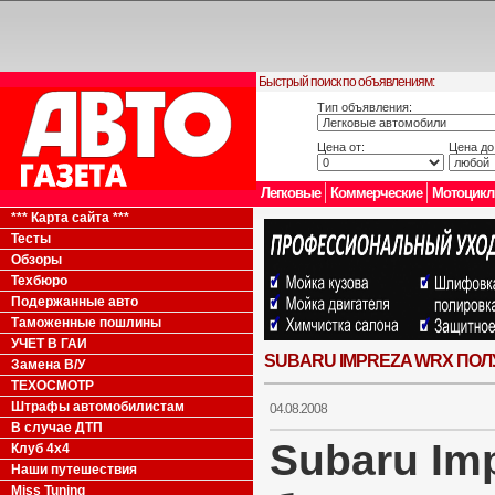
Быстрый поиск по объявлениям:
Тип объявления:
Цена от:
Цена до
Легковые
Коммерческие
Мотоцик
*** Карта сайта ***
Тесты
Обзоры
Техбюро
Подержанные авто
Таможенные пошлины
УЧЕТ В ГАИ
SUBARU IMPREZA WRX ПО
Замена В/У
ТЕХОСМОТР
Штрафы автомобилистам
04.08.2008
В случае ДТП
Subaru Im
Клуб 4x4
Наши путешествия
Miss Tuning