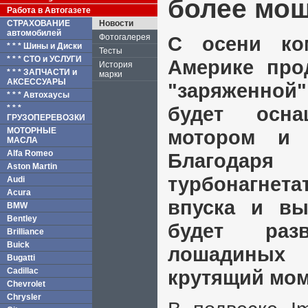
более мо
Работа в Автогазете
СТРАХОВАНИЕ
Новости
автомобилей
Фотогалерея
С осени ко
* * * Шины и Диски
Тесты
* * * СТО и УСЛУГИ
Америке про
История
* * * ЗАПЧАСТИ и
марки
АКСЕССУАРЫ
"заряженной
* * * Автохаусы
будет осн
* * *
ГРУЗОПЕРЕВОЗКИ
МОТОРНЫЕ
мотором и 
МАСЛА
Alfa Romeo
Благодаря 
Aston Martin
турбонагне
Audi
Acura
впуска и вы
BMW
Bentley
будет раз
Brilliance
Buick
лошадиных
Bugatti
Cadillac
крутящий мом
Chevrolet
Chrysler