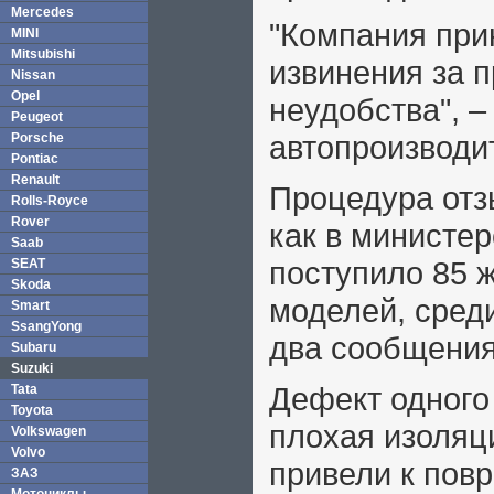
Mercedes
"Компания при
MINI
Mitsubishi
извинения за 
Nissan
Opel
неудобства", –
Peugeot
автопроизводи
Porsche
Pontiac
Renault
Процедура отз
Rolls-Royce
Rover
как в министе
Saab
поступило 85 
SEAT
Skoda
моделей, среди
Smart
SsangYong
два сообщения
Subaru
Suzuki
Дефект одного 
Tata
Toyota
плохая изоляц
Volkswagen
Volvo
привели к пов
ЗАЗ