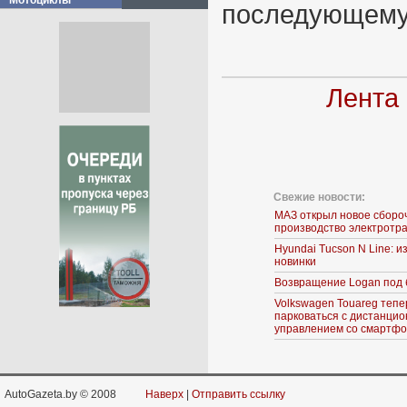
Мотоциклы
последующему
Лента
Свежие новости:
МАЗ открыл новое сборо
производство электротр
Hyundai Tucson N Line: 
новинки
Возвращение Logan под 
Volkswagen Touareg тепе
парковаться с дистанци
управлением со смартф
AutoGazeta.by © 2008
Наверх
|
Отправить ссылку