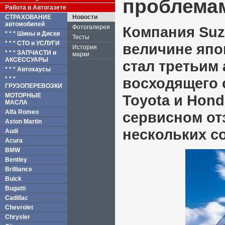
проблема
Работа в Автогазете
СТРАХОВАНИЕ
Новости
автомобилей
Фотогалерея
Компания Suzu
* * * Шины и Диски
Тесты
* * * СТО и УСЛУГИ
величине япо
История
* * * ЗАПЧАСТИ и
марки
АКСЕССУАРЫ
стал третьим
* * * Автохаусы
восходящего 
* * *
ГРУЗОПЕРЕВОЗКИ
МОТОРНЫЕ
Toyota и Hond
МАСЛА
Alfa Romeo
сервисном от
Aston Martin
нескольких с
Audi
Acura
BMW
Bentley
Brilliance
Buick
Bugatti
Cadillac
Chevrolet
Chrysler