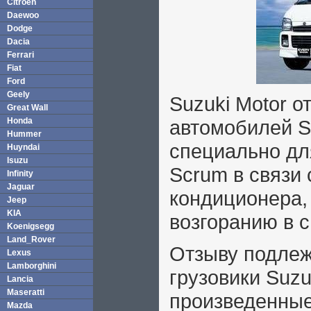
Citroen
Daewoo
Dodge
Dacia
Ferrari
Fiat
Ford
Geely
Suzuki Motor о
Great Wall
Honda
автомобилей S
Hummer
специально дл
Huyndai
Isuzu
Scrum в связи
Infinity
Jaguar
кондиционера,
Jeep
KIA
возгоранию в с
Koenigsegg
Land_Rover
Отзыву подлеж
Lexus
Lamborghini
грузовики Suzu
Lancia
Maseratti
произведенные 
Mazda