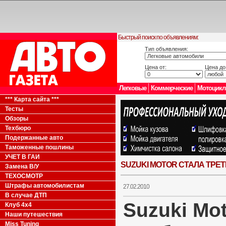
Быстрый поиск по объявлениям:
Тип объявления:
Цена от:
Цена до
Легковые
Коммерческие
Мотоцик
*** Карта сайта ***
Тесты
Обзоры
Техбюро
Подержанные авто
Таможенные пошлины
УЧЕТ В ГАИ
SUZUKI MOTOR СТАЛА ТРЕ
Замена В/У
ТЕХОСМОТР
Штрафы автомобилистам
27.02.2010
В случае ДТП
Suzuki Mot
Клуб 4x4
Наши путешествия
Miss Tuning