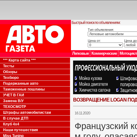
Быстрый поиск по объявлениям:
Тип объявления:
Цена от:
Цена до
Легковые
Коммерческие
Мотоцик
*** Карта сайта ***
Тесты
Обзоры
Техбюро
Подержанные авто
Таможенные пошлины
УЧЕТ В ГАИ
ВОЗВРАЩЕНИЕ LOGAN ПОД
Замена В/У
ТЕХОСМОТР
Штрафы автомобилистам
16.11.2020
В случае ДТП
Французский к
Клуб 4x4
Наши путешествия
м году, опаса
Miss Tuning