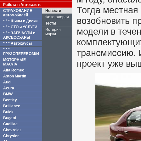
Работа в Автогазете
Тогда местная
СТРАХОВАНИЕ
Новости
автомобилей
Фотогалерея
возобновить п
* * * Шины и Диски
Тесты
* * * СТО и УСЛУГИ
модели в тече
История
* * * ЗАПЧАСТИ и
марки
АКСЕССУАРЫ
комплектующих
* * * Автохаусы
* * *
трансмиссию. 
ГРУЗОПЕРЕВОЗКИ
МОТОРНЫЕ
проект уже вы
МАСЛА
Alfa Romeo
Aston Martin
Audi
Acura
BMW
Bentley
Brilliance
Buick
Bugatti
Cadillac
Chevrolet
Chrysler