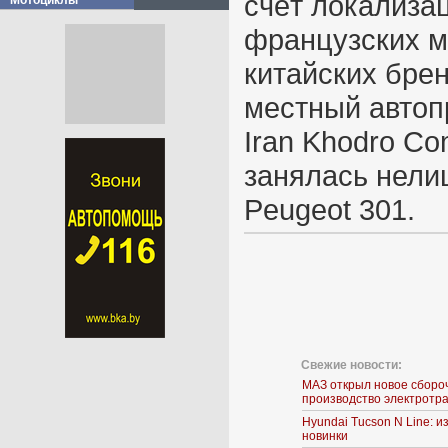
счёт локализа
Мотоциклы
французских м
китайских бре
местный автоп
Iran Khodro C
занялась нели
Peugeot 301.
Свежие новости:
МАЗ открыл новое сборо
производство электротр
Hyundai Tucson N Line: 
новинки