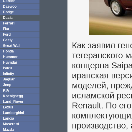
Citroen
Daewoo
Dodge
Dacia
Ferrari
Fiat
Ford
Geely
Как заявил ге
Great Wall
Honda
тегеранского 
Hummer
Huyndai
концерна Saip
Isuzu
иранская верс
Infinity
Jaguar
моделей, преж
Jeep
KIA
исламской рес
Koenigsegg
Land_Rover
Renault. По ег
Lexus
комплектующих
Lamborghini
Lancia
производство,
Maseratti
Mazda