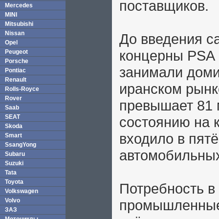
поставщиков.
Mercedes
MINI
Mitsubishi
Nissan
До введения с
Opel
концерны PSA P
Peugeot
Porsche
занимали дом
Pontiac
Renault
иранском рынк
Rolls-Royce
Rover
превышает 81 
Saab
SEAT
состоянию на к
Skoda
входило в пят
Smart
SsangYong
автомобильных
Subaru
Suzuki
Tata
Toyota
Потребность в
Volkswagen
Volvo
промышленные
ЗАЗ