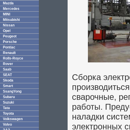
Mazda
Mercedes
MINI
Mitsubishi
Nissan
Opel
Peugeot
Porsche
Pontiac
Renault
Rolls-Royce
Rover
Saab
Сборка электр
SEAT
Skoda
производиться
Smart
SsangYong
сварочные, ре
Subaru
Suzuki
работы. Преду
Tata
Toyota
наладки систе
Volkswagen
электронных с
Volvo