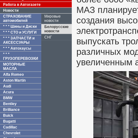
Работа в Автогазете
МАЗ планирует
Новости
СТРАХОВАНИЕ
Мировые
создания высо
автомобилей
новости
* * * Шины и Диски
Белорусские
электротранспо
новости
* * * СТО и УСЛУГИ
СНГ
* * * ЗАПЧАСТИ и
выпускать тр
АКСЕССУАРЫ
* * * Автохаусы
различных мод
* * *
ГРУЗОПЕРЕВОЗКИ
увеличенным 
МОТОРНЫЕ
МАСЛА
Alfa Romeo
Aston Martin
Audi
Acura
BMW
Bentley
Brilliance
Buick
Bugatti
Cadillac
Chevrolet