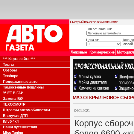
Быстрый поиск по объявлениям:
Тип объявления:
Цена от:
Цена до
Легковые
Коммерческие
Мотоцик
*** Карта сайта ***
Тесты
Обзоры
Техбюро
Подержанные авто
Таможенные пошлины
УЧЕТ В ГАИ
МАЗ ОТКРЫЛ НОВОЕ СБО
Замена В/У
ТЕХОСМОТР
Штрафы автомобилистам
04.01.2021
В случае ДТП
Корпус сбороч
Клуб 4x4
Наши путешествия
более 6600 «к
Miss Tuning