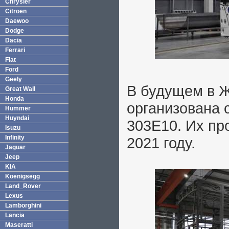
Chrysler
Citroen
Daewoo
Dodge
Dacia
Ferrari
Fiat
Ford
Geely
В будущем в Ж
Great Wall
Honda
организована 
Hummer
Huyndai
303Е10. Их пр
Isuzu
Infinity
2021 году.
Jaguar
Jeep
KIA
Koenigsegg
Land_Rover
Lexus
Lamborghini
Lancia
Maseratti