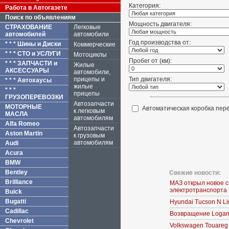
Категория:
Работа в Автогазете
Поиск по объявлениям
Мощность двигателя:
СТРАХОВАНИЕ
Легковые
автомобилей
автомобили
Год производства от:
* * * Шины и Диски
Коммерческие
* * * СТО и УСЛУГИ
Мотоциклы
Пробег от (км):
* * * ЗАПЧАСТИ и
Жилые
АКСЕССУАРЫ
автомобили,
прицепы и
Тип двигателя:
* * * Автохаусы
жилые
* * *
прицепы
ГРУЗОПЕРЕВОЗКИ
Автозапчасти
МОТОРНЫЕ
Автоматическая коробка пер
к легковым
МАСЛА
автомобилям
Alfa Romeo
Автозапчасти
Aston Martin
к грузовым
автомобилям
Audi
Acura
BMW
Bentley
Свежие новости:
Brilliance
МАЗ открыл новое 
электротранспорта
Buick
Bugatti
Hyundai Tucson N L
Cadillac
Возвращение Logan
Chevrolet
Volkswagen Touareg