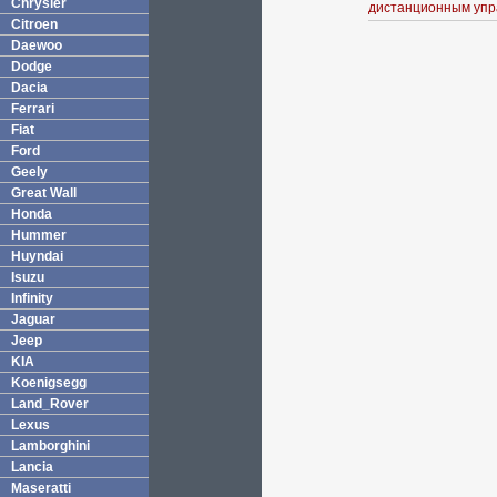
Chrysler
дистанционным упр
Citroen
Daewoo
Dodge
Dacia
Ferrari
Fiat
Ford
Geely
Great Wall
Honda
Hummer
Huyndai
Isuzu
Infinity
Jaguar
Jeep
KIA
Koenigsegg
Land_Rover
Lexus
Lamborghini
Lancia
Maseratti