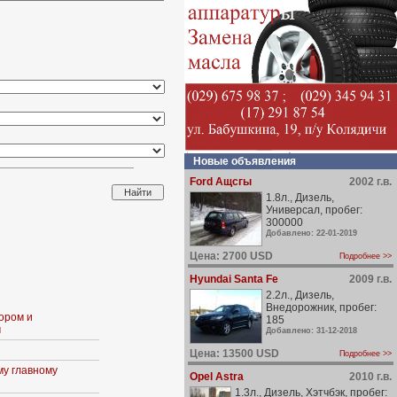
Новые объявления
Ford Ащсгы
2002 г.в.
1.8л., Дизель,
Универсал, пробег:
300000
Добавлено: 22-01-2019
Цена: 2700 USD
Подробнее >>
Hyundai Santa Fe
2009 г.в.
2.2л., Дизель,
Внедорожник, пробег:
ором и
185
м
Добавлено: 31-12-2018
Цена: 13500 USD
Подробнее >>
му главному
Opel Astra
2010 г.в.
1.3л., Дизель, Хэтчбэк, пробег: