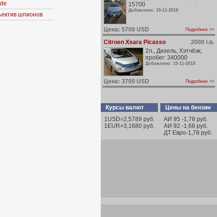
ide
15700
Добавлено: 19-11-2018
бъектив шпионов
Цена: 5700 USD
Подробнее >>
Citroen Xsara Picasso
2000 г.в.
2л., Дизель, Хэтчбэк,
пробег: 340000
Добавлено: 15-11-2018
Цена: 3700 USD
Подробнее >>
Курсы валют
Цены на бензин
1USD=2,5789 руб.
АИ 95 -1,78 руб.
1EUR=3,1680 руб.
АИ 92 -1,68 руб.
ДТ Евро-1,78 руб.