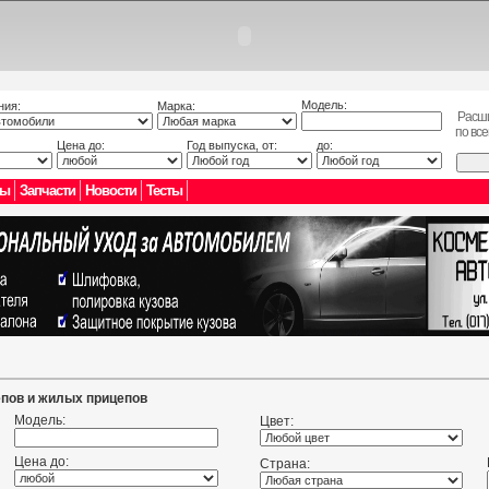
Модель:
ния:
Марка:
Расш
по вс
Цена до:
Год выпуска, от:
до:
лы
Запчасти
Новости
Тесты
епов и жилых прицепов
Модель:
Цвет:
Цена до:
Страна: