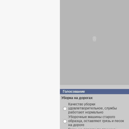
Голосование
Уборка на дорогах
Качество уборки
удовлетворительное, службы
работают нормально
Уборочные машины старого
образца, оставляют грязь и песок
на дороге