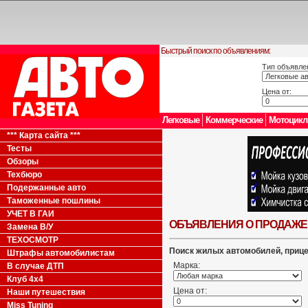
Быстрый поиск по объявлениям:
Тип объявле
Цена от:
Легковые
Коммерческие
Мотоцик
*** Карта сайта ***
Тесты
Обзоры
Техбюро
Подержанные авто
Таможенные пошлины
УЧЕТ В ГАИ
ОБЪЯВЛЕНИЯ О ПРОДАЖЕ
Замена В/У
ТЕХОСМОТР
Поиск жилых автомобилей, приц
Штрафы автомобилистам
Марка:
В случае ДТП
Клуб 4x4
Цена от:
Наши путешествия
Miss Tuning