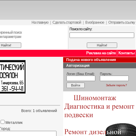
На главную
|
Сделать стартовой
|
В избранное
|
Отправить ссылку
Поиск по сайту:
иренный поиск
ем параметрам
Реклама на сайте
Контакты
Подача нового объявления
Авторизация
Логин (Ваш Email):
Пароль:
Забыли пароль?
Всего: 1 объявлений
Металлик
Город: