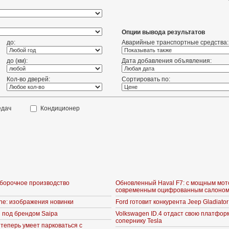
Опции вывода результатов
до:
Аварийные транспортные средства:
до (км):
Дата добавления объявления:
Кол-во дверей:
Сортировать по:
едач
Кондиционер
сборочное производство
Обновленный Haval F7: с мощным мот
современным оцифрованным салоно
ine: изображения новинки
Ford готовит конкурента Jeep Gladiator
 под брендом Saipa
Volkswagen ID.4 отдаст свою платфор
сопернику Tesla
 теперь умеет парковаться с