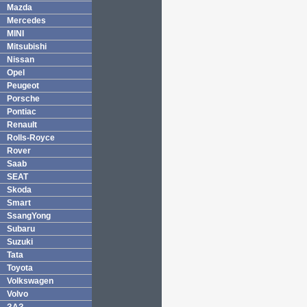
Mazda
Mercedes
MINI
Mitsubishi
Nissan
Opel
Peugeot
Porsche
Pontiac
Renault
Rolls-Royce
Rover
Saab
SEAT
Skoda
Smart
SsangYong
Subaru
Suzuki
Tata
Toyota
Volkswagen
Volvo