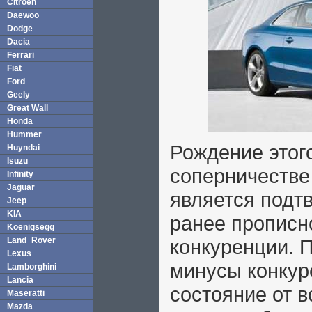
Citroen
Daewoo
Dodge
Dacia
Ferrari
Fiat
Ford
Geely
Great Wall
Honda
Hummer
Рождение этог
Huyndai
Isuzu
соперничестве
Infinity
Jaguar
является подт
Jeep
KIA
ранее прописн
Koenigsegg
Land_Rover
конкуренции. 
Lexus
минусы конкуре
Lamborghini
Lancia
состояние от в
Maseratti
Mazda