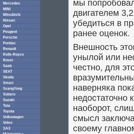
мы попробовали
Mercedes
MINI
двигателем 3,2
Mitsubishi
убедиться в п
Nissan
Opel
ранее оценок.
Peugeot
Porsche
Pontiac
Внешность это
Renault
унылой или нео
Rolls-Royce
Rover
честно, для эт
Saab
SEAT
вразумительны
Skoda
Smart
наверняка пок
SsangYong
Subaru
недостаточно 
Suzuki
наоборот, сли
Tata
Toyota
смысл заключае
Volkswagen
Volvo
своему главно
ЗАЗ