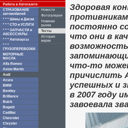
Работа в Автогазете
Здоровая ко
СТРАХОВАНИЕ
Новости
автомобилей
противникам
Фотогалерея
* * * Шины и Диски
Новинки
постоянно с
* * * СТО и УСЛУГИ
рынка
* * * ЗАПЧАСТИ и
Тесты
что они в ка
АКСЕССУАРЫ
История
* * * Автохаусы
марки
возможность
* * *
ГРУЗОПЕРЕВОЗКИ
запоминающи
МОТОРНЫЕ
МАСЛА
что-то може
Alfa Romeo
Aston Martin
причислить A
Audi
Acura
успешных и з
BMW
Bentley
в 2007 году 
Brilliance
завоевала зв
Buick
Bugatti
Cadillac
Chevrolet
Chrysler