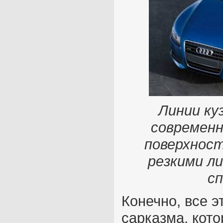
Линии ку
современн
поверхност
резкими л
с
Конечно, все 
сарказма, кот