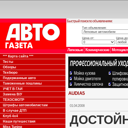
Быстрый поиск по объявлениям:
Тип объявления:
Цена от:
Цена до
Легковые
Коммерческие
Мотоцик
*** Карта сайта ***
Тесты
Обзоры
Техбюро
Подержанные авто
Таможенные пошлины
УЧЕТ В ГАИ
AUDI A5
Замена В/У
ТЕХОСМОТР
Штрафы автомобилистам
01.04.2008
В случае ДТП
ДОСТОЙ
Клуб 4x4
Наши путешествия
Miss Tuning