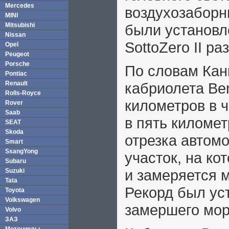
Mercedes
воздухозаборн
MINI
Mitsubishi
были установле
Nissan
SottoZero II р
Opel
Peugeot
Porsche
По словам Кан
Pontiac
Renault
кабриолета Ben
Rolls-Royce
километров в 
Rover
Saab
в пять киломе
SEAT
Skoda
отрезка автом
Smart
SsangYong
участок, на ко
Subaru
и замеряется 
Suzuki
Tata
Рекорд был ус
Toyota
Volkswagen
замершего мор
Volvo
ЗАЗ