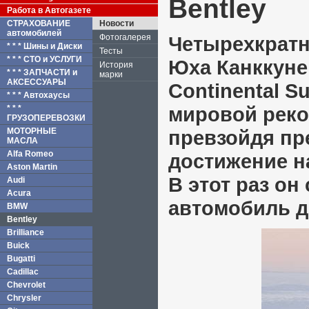
Bentley
Работа в Автогазете
СТРАХОВАНИЕ
Новости
автомобилей
Фотогалерея
Четырехкратн
* * * Шины и Диски
Тесты
* * * СТО и УСЛУГИ
Юха Канккунен
История
* * * ЗАПЧАСТИ и
марки
АКСЕССУАРЫ
Continental S
* * * Автохаусы
мировой реко
* * *
ГРУЗОПЕРЕВОЗКИ
МОТОРНЫЕ
превзойдя пр
МАСЛА
Alfa Romeo
достижение н
Aston Martin
В этот раз он
Audi
Acura
автомобиль до
BMW
Bentley
Brilliance
Buick
Bugatti
Cadillac
Chevrolet
Chrysler