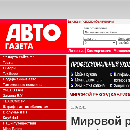
Быстрый поиск по объявлениям:
Тип объявления:
Цена от:
Цена до
Легковые
Коммерческие
Мотоцик
*** Карта сайта ***
Тесты
Обзоры
Техбюро
Подержанные авто
Таможенные пошлины
УЧЕТ В ГАИ
МИРОВОЙ РЕКОРД КАБРИО
Замена В/У
ТЕХОСМОТР
Штрафы автомобилистам
16.02.2011
В случае ДТП
Мировой р
Клуб 4x4
Наши путешествия
Miss Tuning