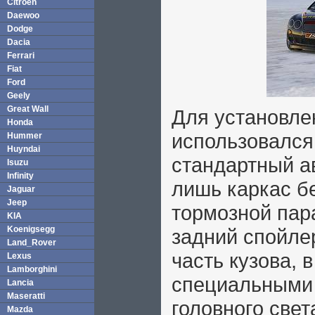
Citroen
Daewoo
Dodge
Dacia
Ferrari
Fiat
Ford
Geely
Great Wall
Для установле
Honda
использовался
Hummer
Huyndai
стандартный а
Isuzu
Infinity
лишь каркас б
Jaguar
Jeep
тормозной пар
KIA
Koenigsegg
задний спойле
Land_Rover
часть кузова, 
Lexus
Lamborghini
специальными
Lancia
Maseratti
головного свет
Mazda