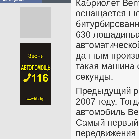
Кабриолет Bent
Мотоциклы
оснащается ш
битурбирован
630 лошадиных
автоматическо
данным произво
такая машина с
секунды.
Предыдущий ре
2007 году. Тог
автомобиль Ben
Самый первый 
передвижения 