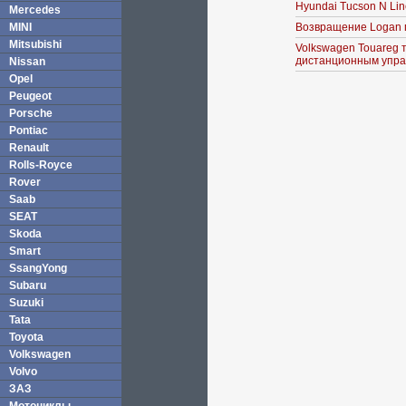
Hyundai Tucson N Li
Mercedes
MINI
Возвращение Logan 
Mitsubishi
Volkswagen Touareg 
дистанционным упра
Nissan
Opel
Peugeot
Porsche
Pontiac
Renault
Rolls-Royce
Rover
Saab
SEAT
Skoda
Smart
SsangYong
Subaru
Suzuki
Tata
Toyota
Volkswagen
Volvo
ЗАЗ