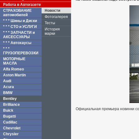
Работа в Автогазете
СТРАХОВАНИЕ
Новости
автомобилей
Фотогалерея
* * * Шины и Диски
Тесты
* * * СТО и УСЛУГИ
История
* * * ЗАПЧАСТИ и
марки
АКСЕССУАРЫ
* * * Автохаусы
* * *
ГРУЗОПЕРЕВОЗКИ
МОТОРНЫЕ
МАСЛА
Alfa Romeo
Aston Martin
Audi
Acura
BMW
Bentley
Brilliance
Официальная премьера новинки сос
Buick
Bugatti
Cadillac
Chevrolet
Chrysler