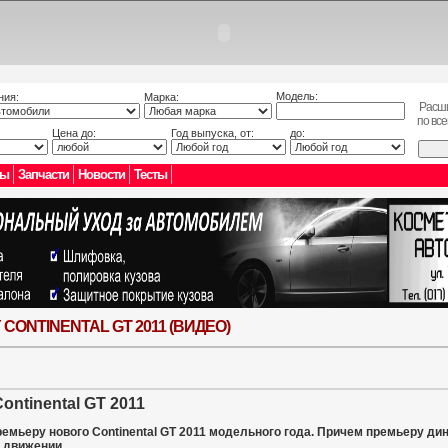
Модель:
ния:
Марка:
Расш
по вс
Цена до:
Год выпуска, от:
до:
лы
Запчасти
Новости
Тесты
ONTINENTAL GT 2011 (ВИДЕО)
ontinental GT 2011
ремьеру нового Continental GT 2011 модельного года. Причем премьеру д
 движении.