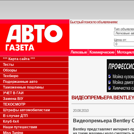
Быстрый поиск по объявлениям:
Тип объявле
Цена от:
Легковые
Коммерческие
Мотоцик
*** Карта сайта ***
Тесты
Обзоры
Техбюро
Подержанные авто
Таможенные пошлины
УЧЕТ В ГАИ
ВИДЕОПРЕМЬЕРА BENTLEY C
Замена В/У
ТЕХОСМОТР
Штрафы автомобилистам
20.08.2010
В случае ДТП
Видеопремьера Bentley C
Клуб 4x4
Наши путешествия
Bentley представляет интернет-п
Miss Tuning
на такие машины надо смотреть в