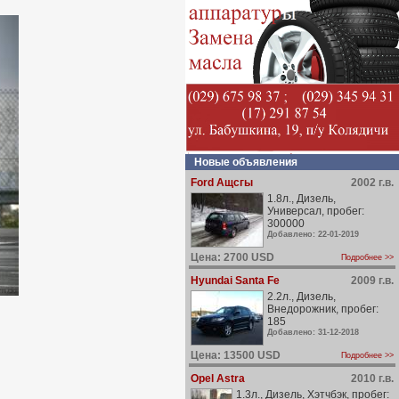
Новые объявления
Ford Ащсгы
2002 г.в.
1.8л., Дизель,
Универсал, пробег:
300000
Добавлено: 22-01-2019
Цена: 2700 USD
Подробнее >>
Hyundai Santa Fe
2009 г.в.
2.2л., Дизель,
Внедорожник, пробег:
185
Добавлено: 31-12-2018
Цена: 13500 USD
Подробнее >>
Opel Astra
2010 г.в.
1.3л., Дизель, Хэтчбэк, пробег: