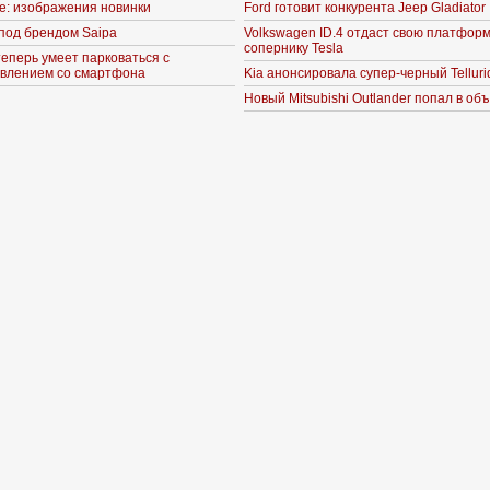
ne: изображения новинки
Ford готовит конкурента Jeep Gladiator
под брендом Saipa
Volkswagen ID.4 отдаст свою платформ
сопернику Tesla
теперь умеет парковаться с
влением со смартфона
Kia анонсировала супер-черный Telluri
Новый Mitsubishi Outlander попал в об