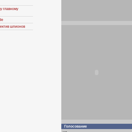
у главному
de
ъектив шпионов
Голосование