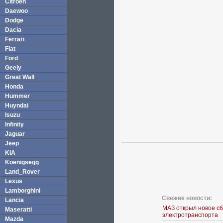
Citroen
Daewoo
Dodge
Dacia
Ferrari
Fiat
Ford
Geely
Great Wall
Honda
Hummer
Huyndai
Isuzu
Infinity
Jaguar
Jeep
KIA
Koenigsegg
Land_Rover
Lexus
Lamborghini
Свежие новости:
Lancia
МАЗ открыл новое с
Maseratti
электротранспорта
Mazda