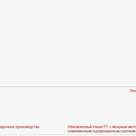
Лен
борочное производство
Обновленный Haval F7: с мощным мот
современным оцифрованным салоном