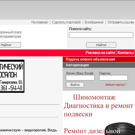
На главную
|
Сделать стартовой
|
В избранное
|
Отправить ссылку
Поиск по сайту:
иренный поиск
ем параметрам
Реклама на сайте
Контакты
Подача нового объявления
Авторизация
Логин (Ваш Email):
Пароль:
Забыли пароль?
инамическую – видеоролик. Ведь