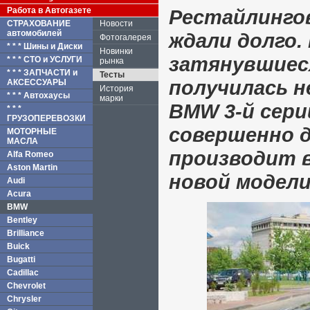
Работа в Автогазете
Рестайлинго
СТРАХОВАНИЕ
Новости
автомобилей
ждали долго.
Фотогалерея
* * * Шины и Диски
Новинки
затянувшиес
* * * СТО и УСЛУГИ
рынка
* * * ЗАПЧАСТИ и
Тесты
получилась н
АКСЕССУАРЫ
История
* * * Автохаусы
марки
BMW 3-й сери
* * *
ГРУЗОПЕРЕВОЗКИ
совершенно 
МОТОРНЫЕ
МАСЛА
производит 
Alfa Romeo
Aston Martin
новой модели
Audi
Acura
BMW
Bentley
Brilliance
Buick
Bugatti
Cadillac
Chevrolet
Chrysler