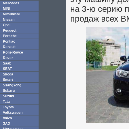
Mercedes
на 3-ю серию 
MINI
Mitsubishi
продаж всех B
Nissan
Opel
Peugeot
Porsche
Pontiac
Renault
Rolls-Royce
Rover
Saab
SEAT
Skoda
Smart
SsangYong
Subaru
Suzuki
Tata
Toyota
Volkswagen
Volvo
ЗАЗ