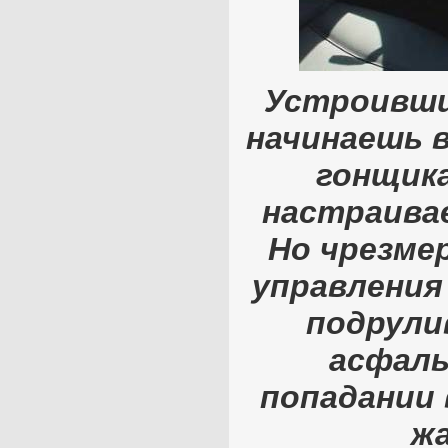
Устроившис
начинаешь в
гонщика
настраива
Но чрезме
управления
подрули
асфаль
попадании 
ж