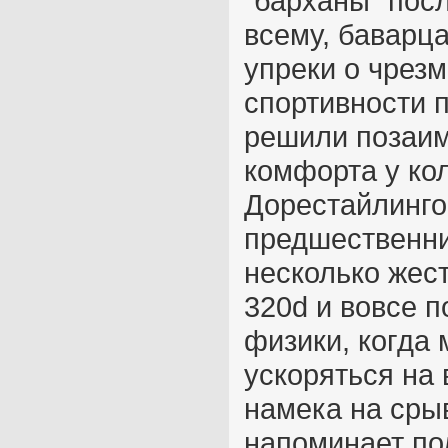
“барханы” пос
всему, баварц
упреки о чрезм
спортивности п
решили позаи
комфорта у кол
Дорестайлинго
предшественни
несколько жес
320d и вовсе п
физики, когда
ускоряться на 
намека на срыв
напоминает по