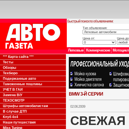
Быстрый поиск по объявлениям:
Тип объявления:
Цена от:
Цена до
Легковые
Коммерческие
Мотоцик
*** Карта сайта ***
Тесты
Обзоры
Техбюро
Подержанные авто
Таможенные пошлины
УЧЕТ В ГАИ
BMW 3-Й СЕРИИ
Замена В/У
ТЕХОСМОТР
Штрафы автомобилистам
02.06.2009
В случае ДТП
СВЕЖАЯ
Клуб 4x4
Наши путешествия
Miss Tuning