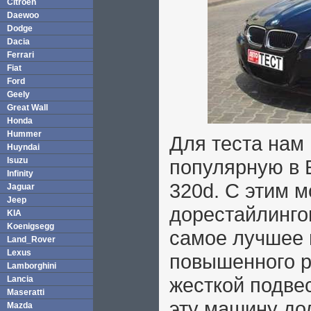
Citroen
Daewoo
Dodge
Dacia
Ferrari
Fiat
Ford
Geely
Great Wall
Honda
Hummer
Для теста нам
Huyndai
Isuzu
популярную в 
Infinity
320d. С этим 
Jaguar
Jeep
дорестайлинго
KIA
Koenigsegg
самое лучшее 
Land_Rover
Lexus
повышенного р
Lamborghini
жесткой подве
Lancia
Maseratti
эту машину до
Mazda