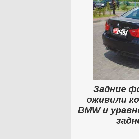
Задние ф
оживили ко
BMW и уравн
задн