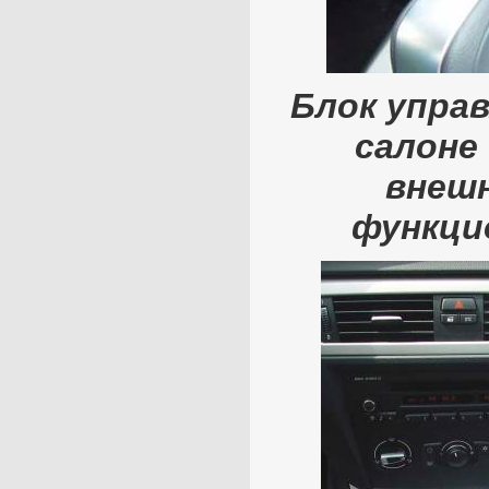
Блок упра
салоне
внешн
функци