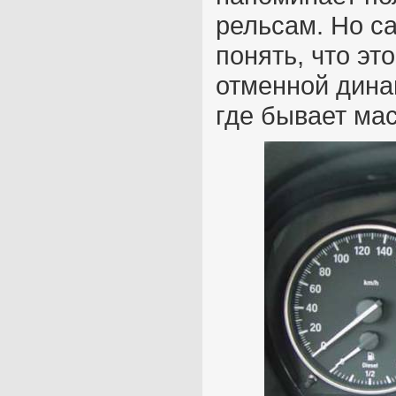
рельсам. Но с
понять, что эт
отменной динам
где бывает ма