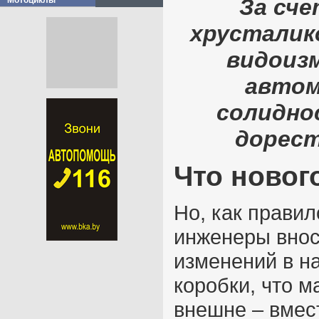
За сч
Мотоциклы
хрусталик
видоизм
автом
солидно
дорест
Что новог
Но, как правил
инженеры внос
изменений в на
коробки, что м
внешне – вмес