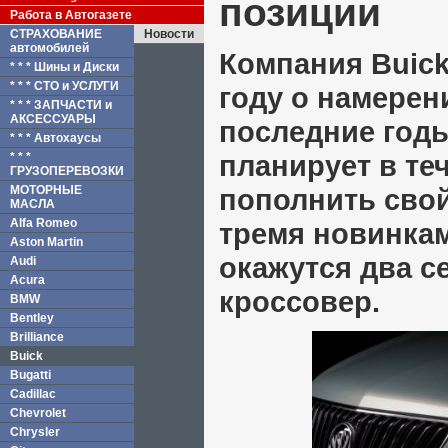
позиции
Работа в Автогазете
СТРАХОВАНИЕ
Новости
автомобилей
Компания Buic
* * * Шины и Диски
* * * СТО и УСЛУГИ
году о намерен
* * * ЗАПЧАСТИ и
АКСЕССУАРЫ
последние годы
* * * Автохаусы
планирует в те
* * *
ГРУЗОПЕРЕВОЗКИ
МОТОРНЫЕ
пополнить сво
МАСЛА
Alfa Romeo
тремя новинкам
Aston Martin
окажутся два с
Audi
Acura
кроссовер.
BMW
Bentley
Brilliance
Buick
Bugatti
Cadillac
Chevrolet
Chrysler