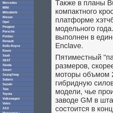
Также в планы B
Mercedes
MINI
компактного кро
Mitsubishi
Nissan
платформе хэтчб
Opel
модельного года
Peugeot
Porsche
выполнен в един
Pontiac
Renault
Enclave.
Rolls-Royce
Rover
Пятиместный "па
Saab
SEAT
размеров, скоре
Skoda
Smart
моторы объмом 2,
SsangYong
Subaru
гибридную силов
Suzuki
Tata
модели, чье про
Toyota
заводе GM в штат
Volkswagen
Volvo
состоится в конц
ЗАЗ