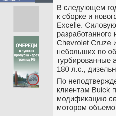
Мотоциклы
В следующем год
к сборке и новог
Excelle. Силову
разработанного 
Chevrolet Cruze 
небольших по об
турбированные а
180 л.с., дизель
По неподтвержд
клиентам Buick 
модификацию сед
мотором объемом