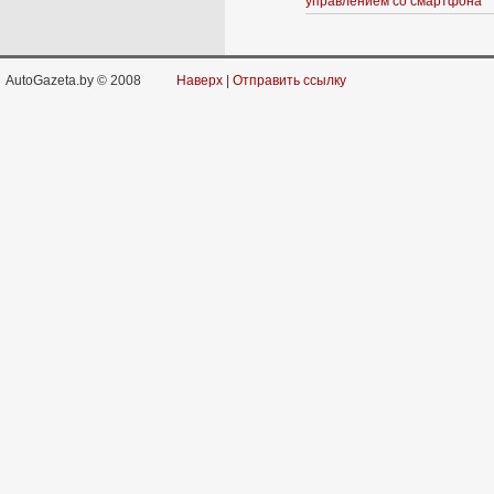
управлением со смартфона
AutoGazeta.by © 2008
Наверх
|
Отправить ссылку