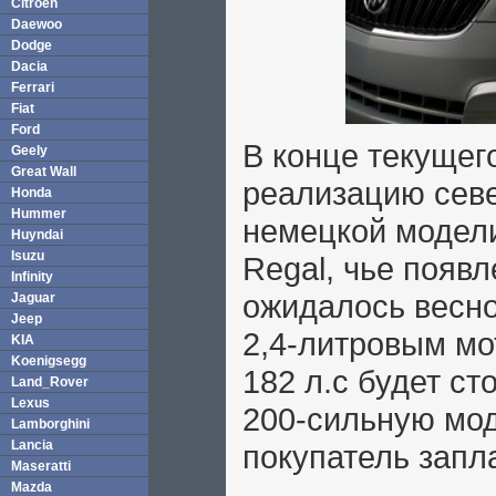
Citroen
Daewoo
Dodge
Dacia
Ferrari
Fiat
Ford
В конце текущего
Geely
Great Wall
реализацию сев
Honda
Hummer
немецкой модели 
Huyndai
Isuzu
Regal, чье появ
Infinity
ожидалось весно
Jaguar
Jeep
2,4-литровым м
KIA
Koenigsegg
182 л.с будет ст
Land_Rover
Lexus
200-сильную мо
Lamborghini
Lancia
покупатель запл
Maseratti
Mazda