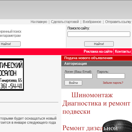
На главную
|
Сделать стартовой
|
В избранное
|
Отправить ссылку
Поиск по сайту:
иренный поиск
ем параметрам
Реклама на сайте
Контакты
Подача нового объявления
Авторизация
Логин (Ваш Email):
Пароль:
Забыли пароль?
которыми будет оснащаться новый
тоится в январе следующего года