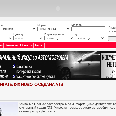
Модель:
ния:
Марка:
Расш
по вс
Цена до:
Год выпуска, от:
до:
лы
Запчасти
Новости
Тесты
ВИГАТЕЛЯХ НОВОГО СЕДАНА ATS
Компания Cadillac распространила информацию о двигателях, 
компактный седан ATS. Мировая премьера этого автомобиля сос
на моторшоу в Детройте.