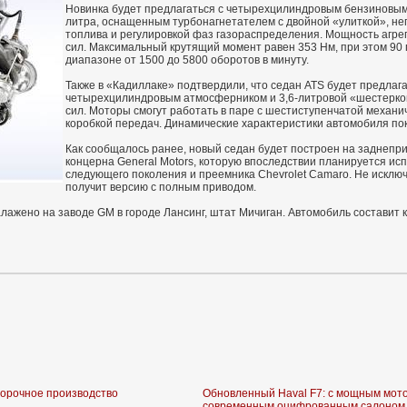
Новинка будет предлагаться с четырехцилиндровым бензиновы
литра, оснащенным турбонагнетателем с двойной «улиткой», н
топлива и регулировкой фаз газораспределения. Мощность агре
сил. Максимальный крутящий момент равен 353 Нм, при этом 90
диапазоне от 1500 до 5800 оборотов в минуту.
Также в «Кадиллаке» подтвердили, что седан ATS будет предлага
четырехцилиндровым атмосферником и 3,6-литровой «шестерк
сил. Моторы смогут работать в паре с шестиступенчатой механи
коробкой передач. Динамические характеристики автомобиля по
Как сообщалось ранее, новый седан будет построен на заднепр
концерна General Motors, которую впоследствии планируется ис
следующего поколения и преемника Chevrolet Camaro. Не исключе
получит версию с полным приводом.
лажено на заводе GM в городе Лансинг, штат Мичиган. Автомобиль составит
борочное производство
Обновленный Haval F7: с мощным мот
современным оцифрованным салоном