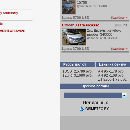
15700
Добавлено: 19-11-2018
у главному
Цена: 5700 USD
Подробнее >>
de
Citroen Xsara Picasso
2000 г.в.
ъектив шпионов
2л., Дизель, Хэтчбэк,
пробег: 340000
Добавлено: 15-11-2018
Цена: 3700 USD
Подробнее >>
Курсы валют
Цены на бензин
1USD=2,5789 руб.
АИ 95 -1,78 руб.
1EUR=3,1680 руб.
АИ 92 -1,68 руб.
ДТ Евро-1,78 руб.
Прогноз погоды
Нет данных
GISMETEO.BY