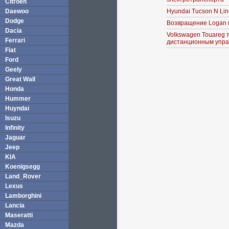
Citroen
Daewoo
Hyundai Tucson N Li
Dodge
Возвращение Logan 
Dacia
Volkswagen Touareg 
Ferrari
дистанционным упра
Fiat
Ford
Geely
Great Wall
Honda
Hummer
Huyndai
Isuzu
Infinity
Jaguar
Jeep
KIA
Koenigsegg
Land_Rover
Lexus
Lamborghini
Lancia
Maseratti
Mazda