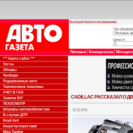
Быстрый поиск по объявлениям:
Тип объявле
Цена от:
Легковые
Коммерческие
Мотоцик
*** Карта сайта ***
Тесты
Обзоры
Техбюро
Подержанные авто
Таможенные пошлины
УЧЕТ В ГАИ
CADILLAC РАССКАЗАЛ О Д
Замена В/У
ТЕХОСМОТР
Штрафы автомобилистам
15.12.2011
В случае ДТП
Клуб 4x4
Наши путешествия
Miss Tuning