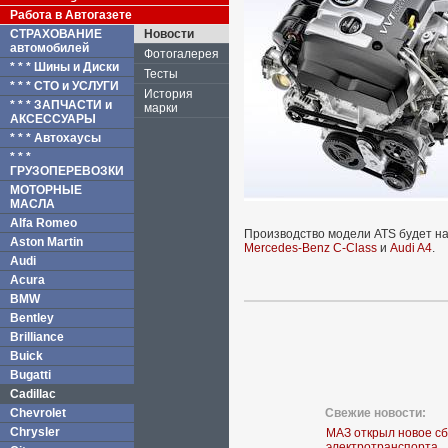
Работа в Автогазете
СТРАХОВАНИЕ
Новости
автомобилей
Фотогалерея
* * * Шины и Диски
Тесты
* * * СТО и УСЛУГИ
История
* * * ЗАПЧАСТИ и
марки
АКСЕССУАРЫ
* * * Автохаусы
* * *
ГРУЗОПЕРЕВОЗКИ
МОТОРНЫЕ
МАСЛА
Alfa Romeo
Производство модели ATS будет на
Aston Martin
Mercedes-Benz C-Class
и
Audi A4
.
Audi
Acura
BMW
Bentley
Brilliance
Buick
Bugatti
Cadillac
Chevrolet
Свежие новости:
Chrysler
МАЗ открыл новое с
электротранспорта