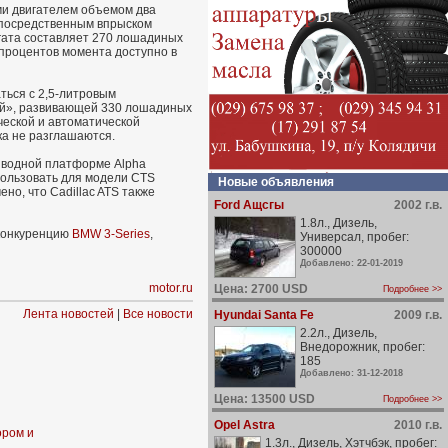
ми двигателем объемом два
епосредственным впрыском
гата составляет 270 лошадиных
 процентов момента доступно в
ться с 2,5-литровым
ой», развивающей 330 лошадиных
ческой и автоматической
ка не разглашаются.
иводной платформе Alpha
пользовать для модели CTS
Новые объявления
но, что Cadillac ATS также
Ford Ащсгы
2002 г.в.
1.8л., Дизель,
 конкуренцию
BMW 3-Series
,
Универсал, пробег:
300000
Добавлено: 22-01-2019
motor.ru
Цена: 2700 USD
Подробнее >>
Лента новостей
|
Все новости
Hyundai Santa Fe
2009 г.в.
2.2л., Дизель,
Внедорожник, пробег:
185
Добавлено: 31-12-2018
Цена: 13500 USD
Подробнее >>
Opel Astra
2010 г.в.
ором и
1.3л., Дизель, Хэтчбэк, пробег: