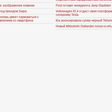
ne: изображения новинки
Ford готовит конкурента Jeep Gladiator
под брендом Saipa
Volkswagen ID.4 отдаст свою платформ
сопернику Tesla
теперь умеет парковаться с
влением со смартфона
Kia анонсировала супер-черный Telluri
Новый Mitsubishi Outlander попал в об