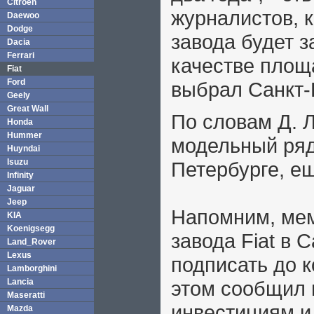
Citroen
журналистов, к
Daewoo
Dodge
завода будет з
Dacia
Ferrari
качестве площа
Fiat
Ford
выбрал Санкт-
Geely
Great Wall
По словам Д. 
Honda
Hummer
модельный ряд 
Huyndai
Isuzu
Петербурге, ещ
Infinity
Jaguar
Jeep
Напомним, мем
KIA
Koenigsegg
завода Fiat в 
Land_Rover
Lexus
подписать до к
Lamborghini
Lancia
этом cообщил 
Maseratti
инвестициям и
Mazda