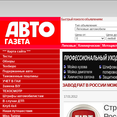
Быстрый поиск по объявлениям:
Тип объявления:
Цена от:
Цена до
Легковые
Коммерческие
Мотоцик
*** Карта сайта ***
Тесты
Обзоры
Техбюро
Подержанные авто
Таможенные пошлины
УЧЕТ В ГАИ
ЗАВОД FIAT В РОССИИ МО
Замена В/У
ТЕХОСМОТР
Штрафы автомобилистам
17.01.2012
В случае ДТП
Стр
Клуб 4x4
Наши путешествия
Рос
Miss Tuning