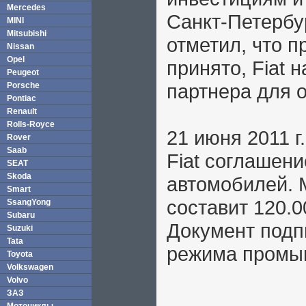
Mercedes
Санкт-Петербу
MINI
Mitsubishi
отметил, что 
Nissan
Opel
принято, Fiat 
Peugeot
партнера для 
Porsche
Pontiac
Renault
Rolls-Royce
21 июня 2011 
Rover
Saab
Fiat соглашен
SEAT
Skoda
автомобилей. 
Smart
составит 120.0
SsangYong
Subaru
Документ подп
Suzuki
Tata
режима промы
Toyota
Volkswagen
Volvo
ЗАЗ