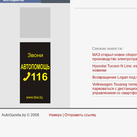
Мотоциклы
Свежие новости:
МАЗ открыл новое сборо
производство электротр
Hyundai Tucson N Line: 
новинки
Возвращение Logan под 
Volkswagen Touareg тепе
парковаться с дистанци
управлением со смартф
AutoGazeta.by © 2008
Наверх
|
Отправить ссылку