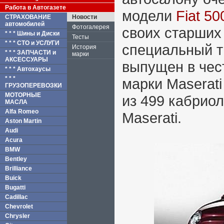
Работа в Автогазете
модели
Fiat 50
СТРАХОВАНИЕ
Новости
автомобилей
Фотогалерея
своих старших 
* * * Шины и Диски
Тесты
* * * СТО и УСЛУГИ
специальный т
История
* * * ЗАПЧАСТИ и
марки
АКСЕССУАРЫ
выпущен в чест
* * * Автохаусы
* * *
марки Maserat
ГРУЗОПЕРЕВОЗКИ
МОТОРНЫЕ
из 499 кабриол
МАСЛА
Alfa Romeo
Maserati.
Aston Martin
Audi
Acura
BMW
Bentley
Brilliance
Buick
Bugatti
Cadillac
Chevrolet
Chrysler