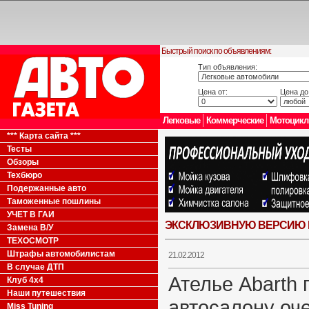
Быстрый поиск по объявлениям:
Тип объявления:
Цена от:
Цена до
Легковые
Коммерческие
Мотоцик
*** Карта сайта ***
Тесты
Обзоры
Техбюро
Подержанные авто
Таможенные пошлины
УЧЕТ В ГАИ
ЭКСКЛЮЗИВНУЮ ВЕРСИЮ КА
Замена В/У
ТЕХОСМОТР
Штрафы автомобилистам
21.02.2012
В случае ДТП
Ателье Abarth
Клуб 4x4
Наши путешествия
автосалону оч
Miss Tuning