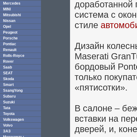
доработанной 
Mercedes
MINI
система с око
Mitsubishi
Nissan
стиле
автомоби
Opel
Peugeot
Porsche
Дизайн колесны
Pontiac
Renault
Maserati GranT
Rolls-Royce
Rover
бордовый Pont
Saab
SEAT
только покупа
Skoda
«пятисотки».
Smart
SsangYong
Subaru
Suzuki
В салоне – бе
Tata
Toyota
вставки на пер
Volkswagen
Volvo
дверей, и, кон
ЗАЗ