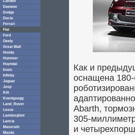
Citroen
Daewoo
Dodge
Dacia
Ferrari
Fiat
Ford
Geely
Great Wall
Honda
Hummer
Huyndai
Как и предыду
Isuzu
оснащена 180-
Infinity
Jaguar
роботизирован
Jeep
KIA
адаптированно
Koenigsegg
Land_Rover
Abarth, тормо
Lexus
Lamborghini
305-миллимет
Lancia
и четырехпорш
Maseratti
Mazda