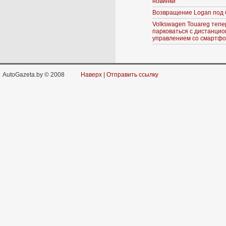
новинки
Возвращение Logan под 
Volkswagen Touareg тепе
парковаться с дистанци
управлением со смартф
AutoGazeta.by © 2008
Наверх
|
Отправить ссылку