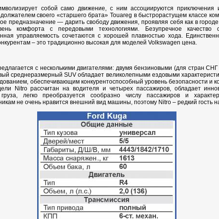
мволизирует собой само движение, с ним ассоциируются приключения и
олжателем своего «старшего брата» Touareg в быстрорастущем классе компак
ое предназначение — дарить свободу движения, проявляя себя как в городе,
вень комфорта с передовыми технологиями. Безупречное качество с
нная управляемость сочетаются с хорошей плавностью хода. Единственн
онкурентам – это традиционно высокая для моделей Volkswagen цена.
предлагается с несколькими двигателями: двумя бензиновыми (для стран СНГ
овый среднеразмерный SUV обладает великолепными ездовыми характеристик
удованием, обеспечивающим конкурентоспособный уровень безопасности и к
ели Nitro рассчитан на водителя и четырех пассажиров, обладает инн
груза, легко преобразуется сообразно числу пассажиров и характе
икам не очень нравится внешний вид машины, поэтому Nitro – редкий гость н