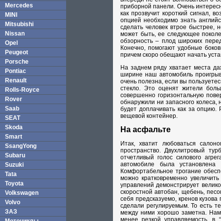
Mercedes
приборной панели. Очень интересна
как прозвучит короткий сигнал, 
MINI
опцией необходимо знать английск
Mitsubishi
сделать человек втрое быстрее, н
Nissan
может быть, ее следующее поколе
обзорность – плод широких перед
Opel
Конечно, помогают удобные боковы
Peugeot
причем скоро обещают начать устан
Porsche
На заднем ряду хватает места да
Pontiac
ширине наш автомобиль проигрыва
Renault
очень полезна, если вы пользуетес
стекло. Это оценят жители боль
Rolls-Royce
совершенно горизонтальную повер
Rover
обнаружили ни запасного колеса, 
Saab
будет доплачивать как за опцию.
вещевой контейнер.
SEAT
Skoda
На асфальте
Smart
Итак, хватит любоваться салон
SsangYong
пространство. Двухлитровый тур
Subaru
отчетливый голос силового агре
автомобиле была установлена 
Suzuki
Комфортабельное трогание обесп
Tata
можно кратковременно увеличить 
Toyota
управлений демонстрирует велико
скоростной автобан, щебень, песо
Volkswagen
себя предсказуемо, кренов кузова
Volvo
сделали регулируемым. То есть т
ЗАЗ
между ними хорошо заметна. Нам 
менее резкой управляемость, в 