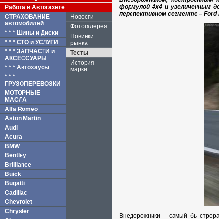
Внедорожником, построенным н
формулой 4х4 и увеличенным д
Работа в Автогазете
перспективном сегменте – Ford 
СТРАХОВАНИЕ
Новости
автомобилей
Фотогалерея
* * * Шины и Диски
Новинки
* * * СТО и УСЛУГИ
рынка
* * * ЗАПЧАСТИ и
Тесты
АКСЕССУАРЫ
История
* * * Автохаусы
марки
* * *
ГРУЗОПЕРЕВОЗКИ
МОТОРНЫЕ
МАСЛА
Alfa Romeo
Aston Martin
Audi
Acura
BMW
Bentley
Brilliance
Buick
Bugatti
Cadillac
Chevrolet
Chrysler
В
недорожники – самый бы-строра