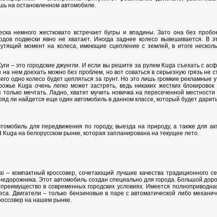
шь на остановленном автомобиле.
ска немного жестковато встречает бугры и впадины. Зато она без пробое
дов подвески явно не хватает. Иногда заднее колесо вывешивается. В эт
рутящий момент на колеса, имеющие сцепление с землей, в итоге несколь
ги – это городские джунгли. И если вы решите за рулем Kuga съехать с асф
 на нем доехать можно без проблем, но вот соваться в серьезную грязь не 
сего одно колесо будет цепляться за грунт. Но это лишь громкие рекламные
ожье Kuga очень легко может застрять, ведь никаких жестких блокировок
только мечтать. Ладно, хватит мучить новичка на пересеченной местности
ряд ли найдется еще один автомобиль в данном классе, который будет дарит
томобиль для передвижения по городу, выезда на природу, а также для ак
 Kuga на белорусском рынке, которая запланирована на текущее лето.
ai – компактный кроссовер, сочетающий лучшие качества традиционного се
внедорожника. Этот автомобиль создан специально для города. Большой дор
преимущество в современных городских условиях. Имеется полноприводная
еса. Двигатели – только бензиновые в паре с автоматической либо механи
россовер на нашем рынке.