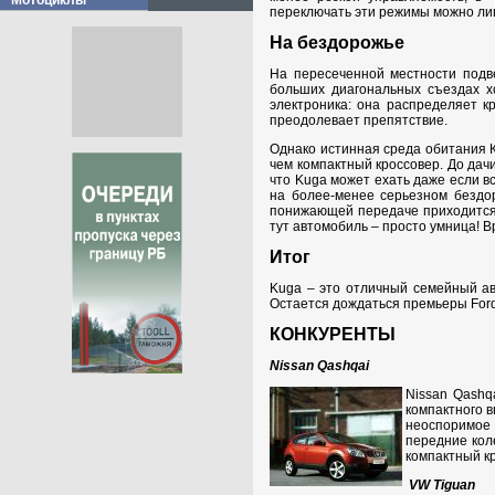
Мотоциклы
переключать эти режимы можно ли
На бездорожье
На пересеченной местности подве
больших диагональных съездах хо
электроника: она распределяет к
преодолевает препятствие.
Однако истинная среда обитания Ку
чем компактный кроссовер. До дачи
что Kuga может ехать даже если в
на более-менее серьезном бездор
понижающей передаче приходится 
тут автомобиль – просто умница! В
Итог
Kuga – это отличный семейный ав
Остается дождаться премьеры Ford
КОНКУРЕНТЫ
Nissan Qashqai
Nissan Qashq
компактного 
неоспоримое 
передние кол
компактный к
VW Tiguan