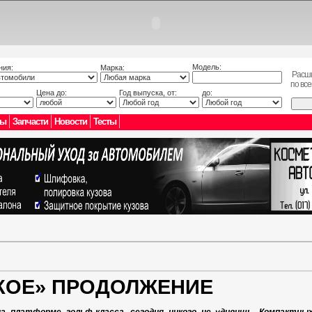
Модель:
ния:
Марка:
Расш
по вс
Цена до:
Год выпуска, от:
до:
лы
Запчасти
Новости
Тесты
КОЕ» ПРОДОЛЖЕНИЕ