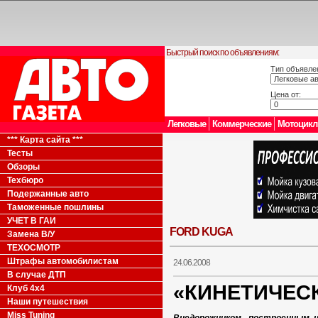
Быстрый поиск по объявлениям:
Тип объявле
Цена от:
Легковые
Коммерческие
Мотоцик
*** Карта сайта ***
Тесты
Обзоры
Техбюро
Подержанные авто
Таможенные пошлины
УЧЕТ В ГАИ
FORD KUGA
Замена В/У
ТЕХОСМОТР
Штрафы автомобилистам
24.06.2008
В случае ДТП
«КИНЕТИЧЕС
Клуб 4x4
Наши путешествия
Miss Tuning