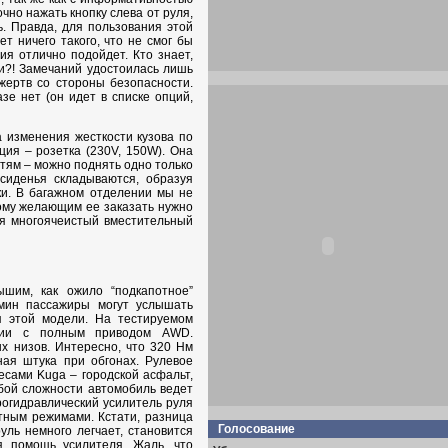
чно нажать кнопку слева от руля,
. Правда, для пользования этой
т ничего такого, что не смог бы
ия отлично подойдет. Кто знает,
и?! Замечаний удостоилась лишь
жертв со стороны безопасности.
зе нет (он идет в списке опций,
а изменения жесткости кузова по
ия – розетка (230V, 150W). Она
стям – можно поднять одно только
сиденья складываются, образуя
ки. В багажном отделении мы не
тому желающим ее заказать нужно
ся многоячеистый вместительный
ышим, как ожило “подкапотное”
/мин пассажиры могут услышать
ля этой модели. На тестируемом
ании с полным приводом AWD.
х низов. Интересно, что 320 Нм
ная штука при обгонах. Рулевое
есами Kuga – городской асфальт,
юбой сложности автомобиль ведет
трогидравлический усилитель руля
тным режимами. Кстати, разница
Голосование
уль немного легчает, становится
ая помощь усилителя. Жаль, что