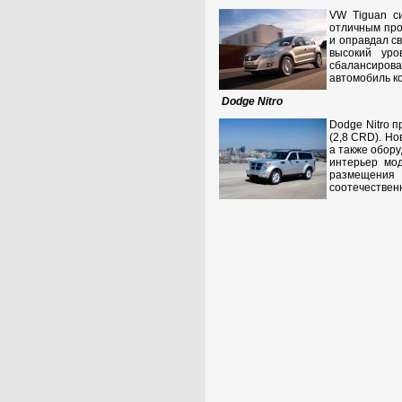
VW Tiguan си
отличным прод
и оправдал св
высокий уро
сбалансирова
автомобиль к
Dodge Nitro
Dodge Nitro 
(2,8 CRD). Н
а также обор
интерьер мод
размещения 
соотечественн