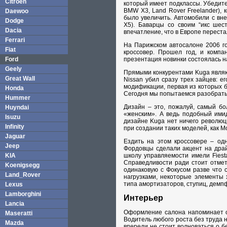
Citroen
который имеет подклассы. Убедитес
BMW X3, Land Rover Freelander), 
Daewoo
было увеличить. Автомобили с вн
Dodge
X5). Баварцы со своим “икс шест
Dacia
впечатление, что в Европе перест
Ferrari
На Парижском автосалоне 2006 г
Fiat
кроссовер. Прошел год, и компа
Ford
презентация новинки состоялась на
Geely
Прямыми конкурентами Kuga являют
Great Wall
Nissan убил сразу трех зайцев: е
модификации, первая из которых б
Honda
Сегодня мы попытаемся разобратьс
Hummer
Дизайн – это, пожалуй, самый бо
Huyndai
«женским». А ведь подобный имид
Isuzu
дизайне Kuga нет ничего революц
Infinity
при создании таких моделей, как M
Jaguar
Ездить на этом кроссовере – одн
Jeep
Фордовцы сделали акцент на драй
KIA
школу управляемости имели Fiest
Справедливости ради стоит отмет
Koenigsegg
одинаковую с Фокусом разве что 
Land_Rover
нагрузками, некоторые элементы 
типа амортизаторов, ступиц, демпф
Lexus
Lamborghini
Интерьер
Lancia
Оформление салона напоминает об
Maseratti
Водитель любого роста без труда 
Mazda
впереди не стоит волноваться о б