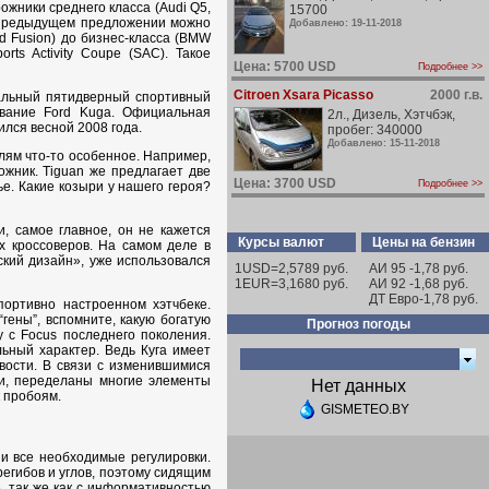
ожники среднего класса (Audi Q5,
15700
 в предыдущем предложении можно
Добавлено: 19-11-2018
 Fusion) до бизнес-класса (BMW
ts Activity Coupe (SAC). Такое
Цена: 5700 USD
Подробнее >>
Citroen Xsara Picasso
2000 г.в.
кальный пятидверный спортивный
звание Ford Kuga. Официальная
2л., Дизель, Хэтчбэк,
ился весной 2008 года.
пробег: 340000
Добавлено: 15-11-2018
лям что-то особенное. Например,
ожник. Tiguan же предлагает две
Цена: 3700 USD
Подробнее >>
е. Какие козыри у нашего героя?
, самое главное, он не кажется
Курсы валют
Цены на бензин
х кроссоверов. На самом деле в
кий дизайн», уже использовался
1USD=2,5789 руб.
АИ 95 -1,78 руб.
1EUR=3,1680 руб.
АИ 92 -1,68 руб.
ДТ Евро-1,78 руб.
портивно настроенном хэтчбеке.
гены”, вспомните, какую богатую
Прогноз погоды
у с Focus последнего поколения.
ьный характер. Ведь Куга имеет
вости. В связи с изменившимися
ки, переделаны многие элементы
Нет данных
к пробоям.
GISMETEO.BY
и все необходимые регулировки.
егибов и углов, поэтому сидящим
, так же как с информативностью