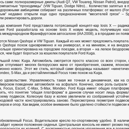
ь сами: полноразмерные джипы (Audi Q7, VW Touareg, Nissan Patrol), внедор
компактные “проходимцы” (VW Tiguan, Dodge Nitro)... Количество запятых
едорожными амбициями собирают на различных платформах: от малого (Ford
ым” недавно открыли еще одно предназначение “месителей грязи” – Spor
али ремонтировать дороги.
ода компания Ford представила потрясающий концепт-кар Iosis X — ради
ния Ford разработала на основе Iosis X новую модель, получившую на
 международном Франкфурт­ском автосалоне (IAA 2008), а в продаже он появ
ся Nissan Qashqai и VW Tiguan. Каждый из них может предложить покупате
го Qashqai похож одновременно и на универсал, и на минивэн, и на внедор
ольше ориентирована на городские поездки, а вторая – на легкое бездорожь
я, чем будет бороться за кошелек покупателя Ford Kuga.
льшой плюс Kuga. Автомобиль смотрится просто классно со всех сторон, и
ж отпугивает многих белорусских мачо от приобретения, скажем, японски
ионно нового. Этот же стиль, который сами фордовцы называют «кинетичес
ondeo, S-Max, да и рестайлинговый Focus тоже похож на Kuga.
о удовольствие. Управляемость такая же точная и динамичная, как на с
верском поведении автомобиля на асфальте. Конечно, свою роль сыграли “
a, Focus, Escort, C-Max, S-Max, Mondeo. Ford Kuga имеет общую платформ
ить, что понятие “общая платформа” в данном случае носит лишь формал
схему подвесок. Колесную базу и колею увеличили из соображений устойчи
ходовой части конструировались заново. Пересмотрена геометрия подвес
еров и опор. Как видим, особое внимание было уделено стойкости подвески 
новленный Focus. Водительское кресло по-спортивному удобно. В наличи
найдет нужное положение сиденья. Центральная консоль не имеет резких пер
езопасности их коленей. С досягаемостью органов управления все в порядке