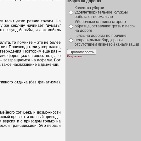
Уборка на дорогах
Качество уборки
удовлетворительное, службы
работают нормально
в гасит даже резкие толчки. На
Уборочные машины старого
у же секунду начинает “думать”
образца, оставляют грязь и песок
ко секунд борьбы, и автомобиль
на дороге
Грязь на дорогах по причине
неправильных бордюров и
альта, то помните – это не более
отсутствием ливневой канализации
стоит. Производители утверждают,
 утверждения. Повторим еще раз –
 дифференциалов здесь нет, а о
Результаты
 – возвращаемся на асфальт. Вот
ь такое наслаждение в движении.
тивного отдыха (без фанатизма).
мейного хэтчбека и возможности
ожный просвет и полный привод –
 версия и с приводом только на
ческой трансмиссией. Это первый