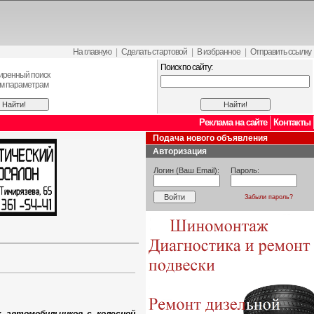
На главную
|
Сделать стартовой
|
В избранное
|
Отправить ссылку
Поиск по сайту:
иренный поиск
ем параметрам
Реклама на сайте
Контакты
Подача нового объявления
Авторизация
Логин (Ваш Email):
Пароль:
Забыли пароль?