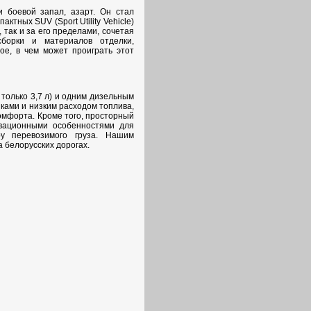
 боевой запал, азарт. Он стал
тных SUV (Sport Utility Vehicle)
 так и за его пределами, сочетая
борки и материалов отделки,
ое, в чем может проиграть этот
 только
3,7 л
) и одним дизельным
ами и низким расходом топлива,
омфорта. Кроме того, просторный
овационными особенностями для
ру перевозимого груза. Нашим
а белорусских дорогах.