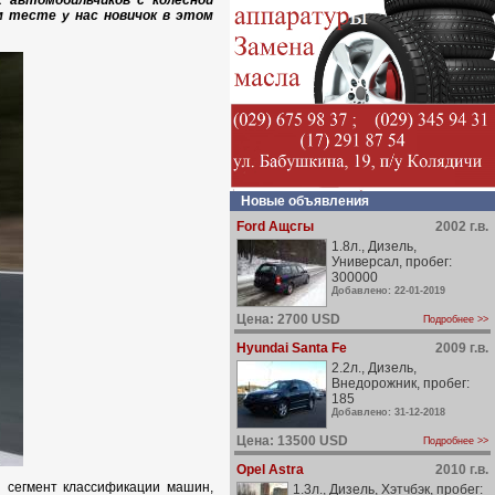
 автомобильчиков с колесной
м тесте у нас новичок в этом
Новые объявления
Ford Ащсгы
2002 г.в.
1.8л., Дизель,
Универсал, пробег:
300000
Добавлено: 22-01-2019
Цена: 2700 USD
Подробнее >>
Hyundai Santa Fe
2009 г.в.
2.2л., Дизель,
Внедорожник, пробег:
185
Добавлено: 31-12-2018
Цена: 13500 USD
Подробнее >>
Opel Astra
2010 г.в.
 сегмент классификации машин,
1.3л., Дизель, Хэтчбэк, пробег: