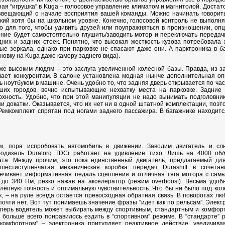
я “игрушка” в Kuga – голосовое управление климатом и магнитолой. Достато
возвещающий о начале восприятия вашей команды. Можно начинать говорить
ий хотя бы на школьном уровне. Конечно, голосовой контроль не выполняе
о для того, чтобы удивить друзей или поупражняться в произношении, опц
ние будет самостоятельно глушить/заводить мотор и переключать передач
них и задних стоек. Понятно, что высокая жесткость кузова потребовала 
е зеркала, однако при парковке не спасают даже они. А парктроника в ба
овку на Kuga даже камеру заднего вида).
же высоким людям – это заслуга увеличенной колесной базы. Правда, из-з
ет конкурентам. В салоне установлена модная нынче дополнительная опц
ь ноутбуком в машине. Очень удобно то, что задняя дверь открывается по ча
ших городов, вечно испытывающие нехватку места на парковке. Задние 
хность. Удобно, что при этой манипуляции не надо вынимать подголовни
ни докатки. Оказывается, что их нет ни в одной штатной комплектации, поэ
 Ремкомплект спрятан под ногами заднего пассажира. В багажнике находит
ом, пора испробовать автомобиль в движении. Заводим двигатель и сл
бодизель Duratorq TDCi работает на удивление тихо. Лишь на 4000 об
гата. Между прочим, это пока единственный двигатель, предлагаемый д
шестиступенчатая механическая коробка передач Durashift в сочет
ечивает информативная педаль сцепления и отличная тяга мотора с самы
до 340 Нм, резко нажав на акселератор (режим overboost). Весьма удоб
лепную точность и оптимальную чувствительность. Что бы ни было под кол
к, – на руле всегда остается превосходная обратная связь. В поворотах л
 почти нет. Вот тут понимаешь значение фразы “идет как по рельсам”. Элек
еперь водитель может выбирать между спортивным, стандартным и комфор
больше всего понравилось ездить в “спортивном” режиме. В “стандарте” р
“комфортном” – электроника притупляет реактивное действие, увеличив