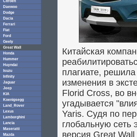
Citroen
Daewoo
Dodge
Dacia
Ferrari
Fiat
Ford
Geely
Great Wall
Китайская компан
Honda
реабилитироватьс
Hummer
Huyndai
плагиате, решила
Isuzu
Infinity
изменения в эксте
Jaguar
Jeep
Florid Cross, во 
KIA
Koenigsegg
угадывается "влия
Land_Rover
Yaris. Судя по п
Lexus
Lamborghini
глобальную сеть 
Lancia
Maseratti
версия Great Wall
Mazda