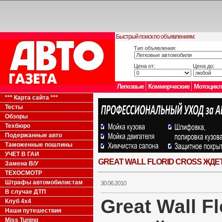
Быстрый поиск по объявлениям:
Тип объявления:
Цена от:
Цена до:
Легковые
Коммерческие
Мотоцик
*** Карта сайта ***
Тесты
Обзоры
Техбюро
Подержанные авто
Таможенные пошлины
УЧЕТ В ГАИ
GREAT WALL FLORID CROSS ЖДЕ
Замена В/У
ТЕХОСМОТР
Штрафы автомобилистам
30.06.2010
В случае ДТП
Great Wall F
Клуб 4x4
Наши путешествия
Miss Tuning