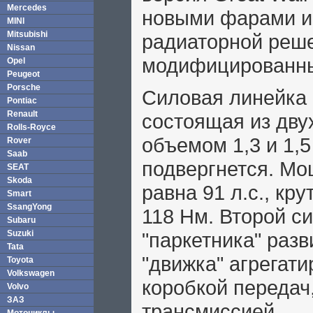
Mercedes
новыми фарами и
MINI
Mitsubishi
радиаторной реше
Nissan
модифицированн
Opel
Peugeot
Porsche
Силовая линейка G
Pontiac
Renault
состоящая из дву
Rolls-Royce
объемом 1,3 и 1,
Rover
Saab
подвергнется. Мо
SEAT
Skoda
равна 91 л.с., кр
Smart
SsangYong
118 Нм. Второй си
Subaru
Suzuki
"паркетника" разв
Tata
"движка" агрегати
Toyota
Volkswagen
коробкой передач,
Volvo
ЗАЗ
трансмиссией.