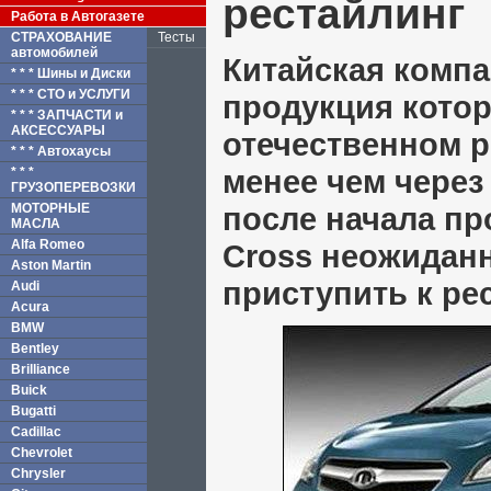
рестайлинг
Работа в Автогазете
СТРАХОВАНИЕ
Тесты
автомобилей
Китайская компан
* * * Шины и Диски
* * * СТО и УСЛУГИ
продукция котор
* * * ЗАПЧАСТИ и
АКСЕССУАРЫ
отечественном 
* * * Автохаусы
менее чем через
* * *
ГРУЗОПЕРЕВОЗКИ
МОТОРНЫЕ
после начала пр
МАСЛА
Alfa Romeo
Cross неожиданн
Aston Martin
приступить к ре
Audi
Acura
BMW
Bentley
Brilliance
Buick
Bugatti
Cadillac
Chevrolet
Chrysler