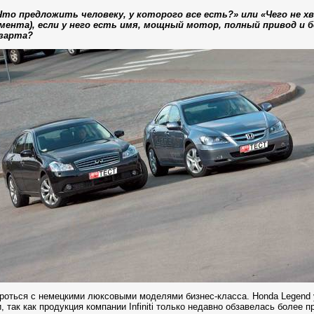
то предложить человеку, у которого все есть?» или «Чего не 
мента), если у него есть имя, мощный мотор, полный привод и 
азарта?
ороться с немецкими люксовыми моделями бизнес-класса. Honda Legend 
 так как продукция компании Infiniti только недавно обзавелась более 