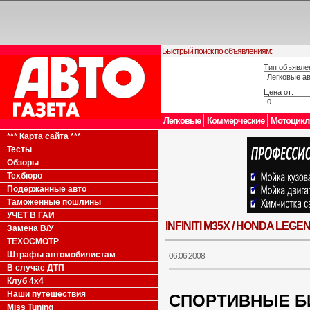
Быстрый поиск по объявлениям:
Тип объявле
Цена от:
Легковые
Коммерческие
Мотоцик
*** Карта сайта ***
Тесты
Обзоры
Техбюро
Подержанные авто
Таможенные пошлины
УЧЕТ В ГАИ
INFINITI М35Х / HONDA LEGE
Замена В/У
ТЕХОСМОТР
Штрафы автомобилистам
06.06.2008
В случае ДТП
Клуб 4x4
Наши путешествия
СПОРТИВНЫЕ 
Miss Tuning