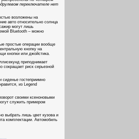
подрулевом переключателе нет
ностью возложены на
ние авто относительно солнца
ссажир могут лишь
емой Bluetooth – можно
орые простые операции вообще
ентральную кнопку на
щи кнопки или джойстика.
иллисекунд приподнимает
но сокращает риск серьезной
 и сиденье гостеприимно
нравится, из Legend
 поворот своими ксеноновыми
могут служить примером
но выбрать лишь цвет кузова и
анта комплектации. Автомобиль