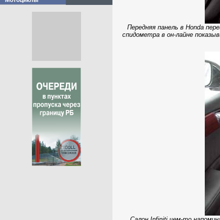
Мотоциклы
Передняя панель в Honda пер
спидометра в он-лaйне показыв
Салон Infiniti чем-то напо