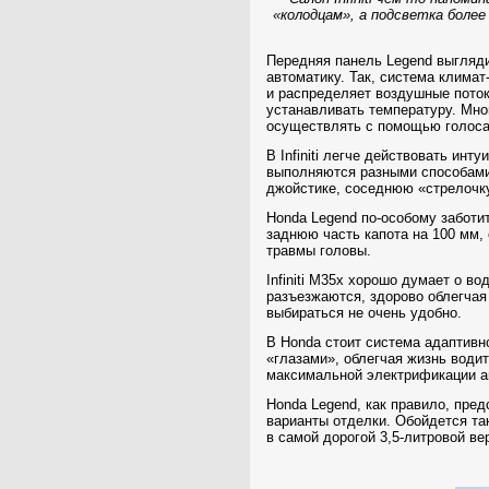
«колодцам», а подсветка боле
Передняя панель Legend выгляди
автоматику. Так, система клима
и распределяет воздушные поток
устанавливать температуру. Мно
осуществлять с помощью голоса.
В Infiniti легче действовать ин
выполняются разными способами
джойстике, соседнюю «стрелочку
Honda Legend по-особому заботи
заднюю часть капота на
100 мм
,
травмы головы.
Infiniti M35x хорошо думает о в
разъезжаются, здорово облегчая 
выбираться не очень удобно.
В Honda стоит система адаптивно
«глазами», облегчая жизнь води
максимальной электрификации а
Honda Legend, как правило, пред
варианты отделки. Обойдется так
в самой дорогой 3,5-литровой ве