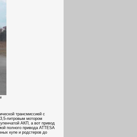
я
тической трансмиссией с
м 3,5-литровым мотором
ступенчатой АКП, а вот привод
мой полного привода ATTESA
вных купе и родстеров до