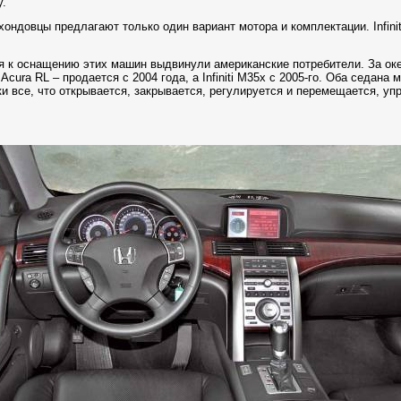
у.
ндовцы предлагают только один вариант мотора и комплектации. Infiniti
я к оснащению этих машин выдвинули американские потребители. За ок
cura RL – продается с 2004 года, а Infiniti М35х с 2005-го. Оба седана
и все, что открывается, закрывается, регулируется и перемещается, уп