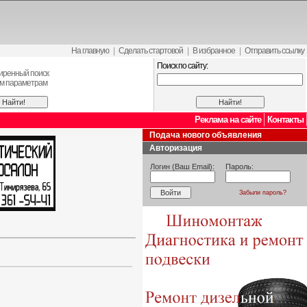
На главную
|
Сделать стартовой
|
В избранное
|
Отправить ссылку
Поиск по сайту:
иренный поиск
ем параметрам
Реклама на сайте
Контакты
Подача нового объявления
Авторизация
Логин (Ваш Email):
Пароль:
Забыли пароль?