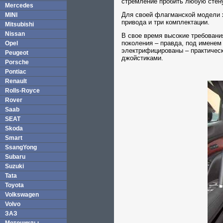
стремление пробить любую стен
Mercedes
Для своей флагманской модели хо
MINI
привода и три комплектации.
Mitsubishi
Nissan
В свое время высокие требовани
поколения – правда, под именем A
Opel
электрифицированы – практическ
Peugeot
джойстиками.
Porsche
Pontiac
Renault
Rolls-Royce
Rover
Saab
SEAT
Skoda
Smart
SsangYong
Subaru
Suzuki
Tata
Toyota
Volkswagen
Volvo
ЗАЗ