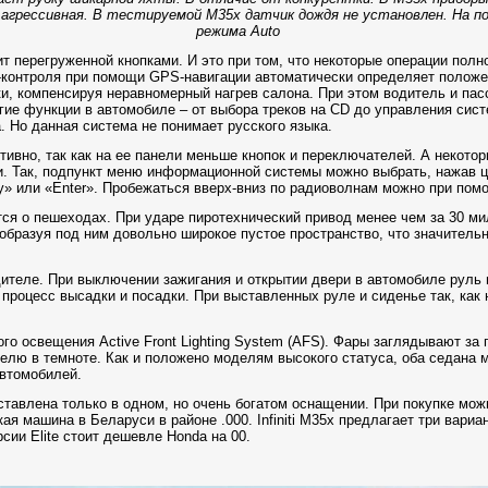
е агрессивная. В тестируемой М35х датчик дождя не установлен. На 
режима Auto
т перегруженной кнопками. И это при том, что некоторые операции пол
т-контроля при помощи GPS-навигации автоматически определяет положе
и, компенсируя неравномерный нагрев салона. При этом водитель и па
гие функции в автомобиле – от выбора треков на CD до управления сист
 Но данная система не понимает русского языка.
туитивно, так как на ее панели меньше кнопок и переключателей. А некот
. Так, подпункт меню информационной системы можно выбрать, нажав ц
» или «Enter». Пробежаться вверх-вниз по радиоволнам можно при помо
тся о пешеходах. При ударе пиротехнический привод менее чем за 30 м
 образуя под ним довольно широкое пустое пространство, что значитель
одителе. При выключении зажигания и открытии двери в автомобиле руль
процесс высадки и посадки. При выставленных руле и сиденье так, как 
го освещения Active Front Lighting System (AFS). Фары заглядывают за
телю в темноте. Как и положено моделям высокого статуса, оба седана 
втомобилей.
ставлена только в одном, но очень богатом оснащении. При покупке мож
ая машина в Беларуси в районе .000. Infiniti М35х предлагает три вари
рсии Elite стоит дешевле Honda на 00.