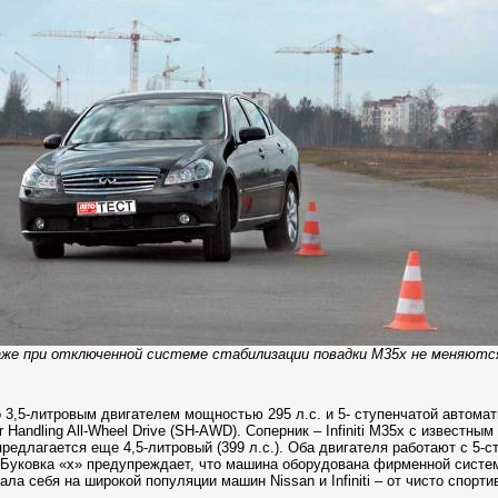
же при отключенной системе стабилизации повадки М35х не меняютс
о 3,5-литровым двигателем мощностью
295 л
.с. и 5- ступенчатой автома
andling All-Wheel Drive (SH-AWD). Соперник – Infiniti М35х с известны
предлагается еще 4,5-лит­ровый (
399 л
.с.). Оба двигателя работают с 5-
 Буковка «х» предупреждает, что машина оборудована фирменной систе
ла себя на широкой популяции машин Nissan и Infiniti – от чисто спорти