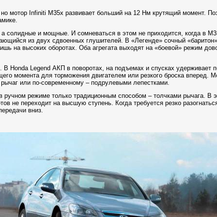
, но мотор Infiniti М35х развивает больший на 12 Нм крутящий момент. 
амике.
 а солидные и мощные. И сомневаться в этом не приходится, когда в М
ающийся из двух сдвоенных глушителей. В «Легенде» сочный «баритон»
лишь на высоких оборотах. Оба агрегата выходят на «боевой» режим дов
. В Honda Legend АКП в поворотах, на подъемах и спусках удерживает п
ящего момента для торможения двигателем или резкого броска вперед. 
я рычаг или по-современному – подрулевыми лепестками.
я в ручном режиме только традиционным способом – толчками рычага. В 
ов не переходит на высшую ступень. Когда требуется резко разогнаться
передачи вниз.