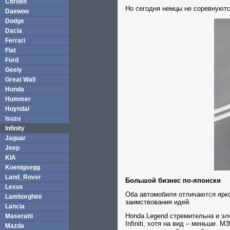
Citroen
Но сегодня немцы не соревнуютс
Daewoo
Dodge
Dacia
Ferrari
Fiat
Ford
Geely
Great Wall
Honda
Hummer
Huyndai
Isuzu
Infinity
Jaguar
Jeep
KIA
Koenigsegg
Land_Rover
Большой бизнес по-японски
Lexus
Оба автомобиля отличаются ярко
Lamborghini
заимствования идей.
Lancia
Honda Legend стремительна и эле
Maseratti
Infiniti, хотя на вид – меньше.
Mazda