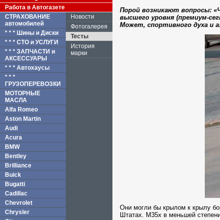
Работа в Автогазете
Порой возникают вопросы: «Ч
СТРАХОВАНИЕ
Новости
высшего уровня (премиум-сег
автомобилей
Может, спортивного духа и 
Фотогалерея
* * * Шины и Диски
Тесты
* * * СТО и УСЛУГИ
История
* * * ЗАПЧАСТИ и
марки
АКСЕССУАРЫ
* * * Автохаусы
* * *
ГРУЗОПЕРЕВОЗКИ
МОТОРНЫЕ
МАСЛА
Alfa Romeo
Aston Martin
Audi
Acura
BMW
Bentley
Brilliance
Buick
Bugatti
Cadillac
Chevrolet
О
ни могли бы крылом к крылу б
Chrysler
Штатах. M35x в меньшей степени,