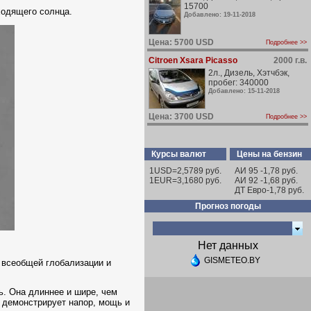
15700
ходящего солнца.
Добавлено: 19-11-2018
Цена: 5700 USD
Подробнее >>
Citroen Xsara Picasso
2000 г.в.
2л., Дизель, Хэтчбэк,
пробег: 340000
Добавлено: 15-11-2018
Цена: 3700 USD
Подробнее >>
Курсы валют
Цены на бензин
1USD=2,5789 руб.
АИ 95 -1,78 руб.
1EUR=3,1680 руб.
АИ 92 -1,68 руб.
ДТ Евро-1,78 руб.
Прогноз погоды
Нет данных
GISMETEO.BY
 всеобщей глобализации и
ь. Она длиннее и шире, чем
ь демонстрирует напор, мощь и