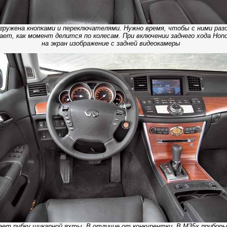
егружена кнопками и переключателями. Нужно время, чтобы с ними раз
ает, как момент делится по колесам. При включении заднего хода Hon
на экран изображение с задней видеокамеры
минает рубку шикарной яхты. В отличие от конкурентки. В М35х прибо