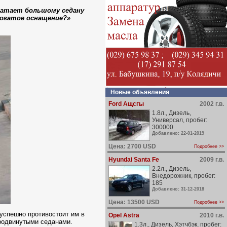
хватает большому седану
богатое оснащение?»
Новые объявления
Ford Ащсгы
2002 г.в.
1.8л., Дизель,
Универсал, пробег:
300000
Добавлено: 22-01-2019
Цена: 2700 USD
Подробнее >>
Hyundai Santa Fe
2009 г.в.
2.2л., Дизель,
Внедорожник, пробег:
185
Добавлено: 31-12-2018
Цена: 13500 USD
Подробнее >>
успешно противостоит им в
Opel Astra
2010 г.в.
продвинутыми седанами.
1.3л., Дизель, Хэтчбэк, пробег: