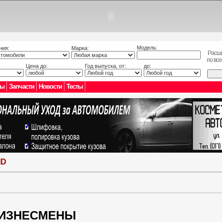
Модель:
ния:
Марка:
Расш
по вс
Цена до:
Год выпуска, от:
до:
лы
Запчасти
Новости
Тесты
ND
БИЗНЕСМЕНЫ