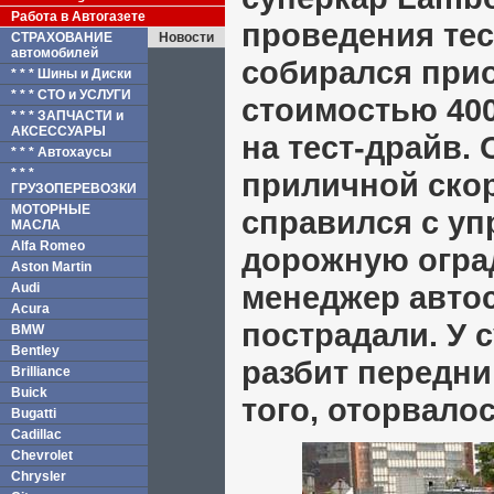
Работа в Автогазете
проведения тес
СТРАХОВАНИЕ
Новости
автомобилей
собирался при
* * * Шины и Диски
* * * СТО и УСЛУГИ
стоимостью 400
* * * ЗАПЧАСТИ и
АКСЕССУАРЫ
на тест-драйв.
* * * Автохаусы
* * *
приличной скор
ГРУЗОПЕРЕВОЗКИ
МОТОРНЫЕ
справился с уп
МАСЛА
Alfa Romeo
дорожную оград
Aston Martin
менеджер автос
Audi
Acura
пострадали. У 
BMW
Bentley
разбит передни
Brilliance
Buick
того, оторвало
Bugatti
Cadillac
Chevrolet
Chrysler