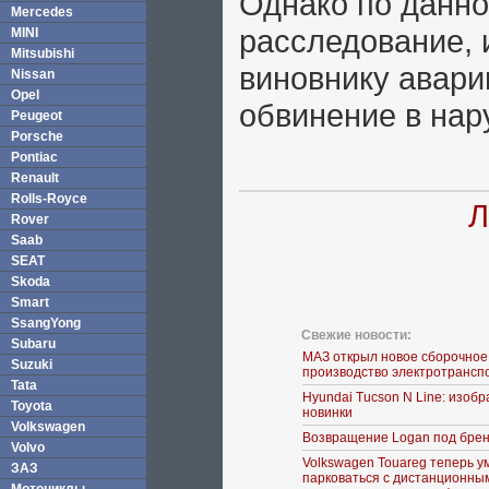
Однако по данно
Mercedes
расследование, 
MINI
Mitsubishi
виновнику авари
Nissan
Opel
обвинение в на
Peugeot
Porsche
Pontiac
Renault
Rolls-Royce
Л
Rover
Saab
SEAT
Skoda
Smart
SsangYong
Свежие новости:
Subaru
МАЗ открыл новое сборочное
Suzuki
производство электротрансп
Tata
Hyundai Tucson N Line: изоб
Toyota
новинки
Volkswagen
Возвращение Logan под брен
Volvo
Volkswagen Touareg теперь у
ЗАЗ
парковаться с дистанционны