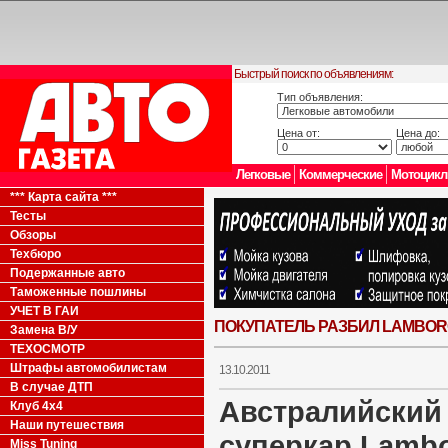
Быстрый поиск по объявлениям:
Тип объявления:
Цена от:
Цена до:
Легковые
Коммерческие
Мотоцик
*** Карта сайта ***
Тесты
Обзоры
Техбюро
Подержанные авто
Таможенные пошлины
УЧЕТ В ГАИ
ПОКУПАТЕЛЬ РАЗБИЛ LAMBORG
Замена В/У
ТЕХОСМОТР
Штрафы автомобилистам
13.10.2011
В случае ДТП
Австралийский
Клуб 4x4
Наши путешествия
суперкар Lambor
Miss Tuning