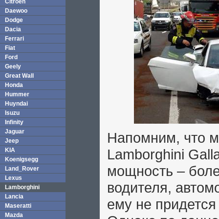
Citroen
Daewoo
Dodge
Dacia
Ferrari
Fiat
Ford
Geely
Great Wall
Honda
Hummer
Huyndai
Isuzu
Infinity
Jaguar
Напомним, что м
Jeep
Lamborghini Gall
KIA
Koenigsegg
мощность – более
Land_Rover
Lexus
водителя, автом
Lamborghini
Lancia
ему не придется
Maseratti
Mazda