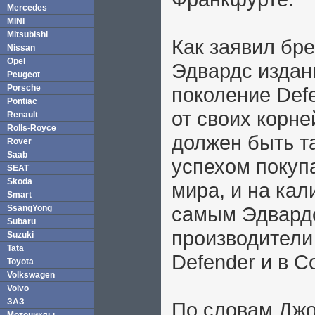
Mercedes
MINI
Mitsubishi
Как заявил бр
Nissan
Opel
Эдвардс издани
Peugeot
Porsche
поколение Def
Pontiac
от своих корне
Renault
Rolls-Royce
должен быть т
Rover
Saab
успехом покупа
SEAT
Skoda
мира, и на ка
Smart
самым Эдвардс
SsangYong
Subaru
производители
Suzuki
Tata
Defender и в 
Toyota
Volkswagen
Volvo
ЗАЗ
По словам Джо