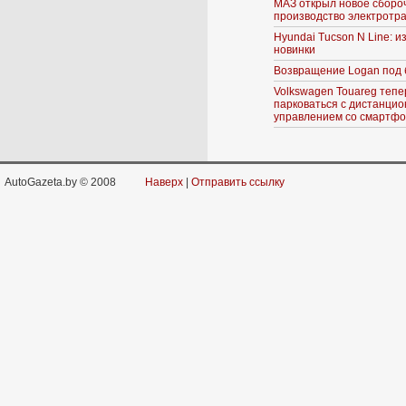
МАЗ открыл новое сборо
производство электротр
Hyundai Tucson N Line: 
новинки
Возвращение Logan под 
Volkswagen Touareg тепе
парковаться с дистанци
управлением со смартф
AutoGazeta.by © 2008
Наверх
|
Отправить ссылку