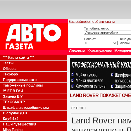
Быстрый поиск по объявлениям:
Тип объявления:
Цена от:
Цена до
Легковые
Коммерческие
Мотоцик
*** Карта сайта ***
Тесты
Обзоры
Техбюро
Подержанные авто
Таможенные пошлины
УЧЕТ В ГАИ
LAND ROVER ПОКАЖЕТ ОЧ
Замена В/У
ТЕХОСМОТР
Штрафы автомобилистам
02.11.2011
В случае ДТП
Land Rover на
Клуб 4x4
Наши путешествия
автосалоне в 
Miss Tuning