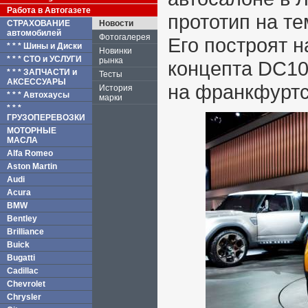
Работа в Автогазете
прототип на те
СТРАХОВАНИЕ
Новости
автомобилей
Фотогалерея
Его построят н
* * * Шины и Диски
Новинки
* * * СТО и УСЛУГИ
рынка
концепта DC10
* * * ЗАПЧАСТИ и
Тесты
АКСЕССУАРЫ
на франкфуртс
История
* * * Автохаусы
марки
* * *
ГРУЗОПЕРЕВОЗКИ
МОТОРНЫЕ
МАСЛА
Alfa Romeo
Aston Martin
Audi
Acura
BMW
Bentley
Brilliance
Buick
Bugatti
Cadillac
Chevrolet
Chrysler