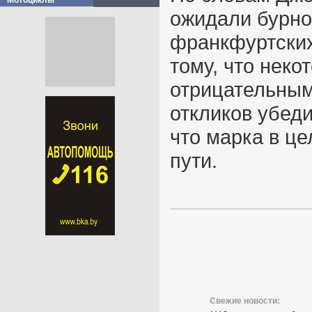
Мотоциклы
ожидали бурно
франкфуртских
тому, что неко
отрицательным
откликов убеди
что марка в ц
пути.
Свежие новости: