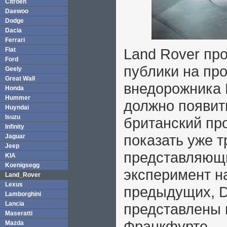
Citroen
Daewoo
Dodge
Dacia
Ferrari
Land Rover пр
Fiat
Ford
публики на пр
Geely
Great Wall
внедорожника 
Honda
Hummer
должно появить
Huyndai
Isuzu
британский пр
Infinity
показать уже т
Jaguar
Jeep
представляющи
KIA
Koenigsegg
эксперимент н
Land_Rover
Lexus
предыдущих, D
Lamborghini
Lancia
представлены 
Maseratti
Франкфурте.
Mazda