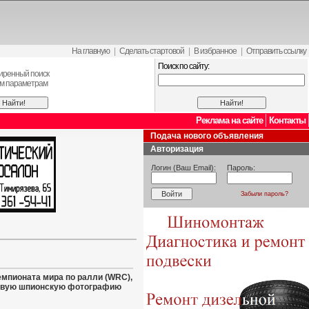
На главную
|
Сделать стартовой
|
В избранное
|
Отправить ссылку
Поиск по сайту:
иренный поиск
ем параметрам
Реклама на сайте
Контакты
Подача нового объявления
Авторизация
Логин (Ваш Email):
Пароль:
Забыли пароль?
емпионата мира по ралли (WRC),
первую шпионскую фотографию