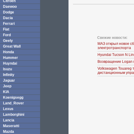
Citroen
Daewoo
Dodge
Dacia
Ferrari
Fiat
Ford
Свежие новости:
Geely
МАЗ открыл новое с
Great Wall
электротранспорта
Honda
Hyundai Tucson N Li
Hummer
Возвращение Logan 
Huyndai
Volkswagen Touareg 
Isuzu
дистанционным упра
Infinity
Jaguar
Jeep
KIA
Koenigsegg
Land_Rover
Lexus
Lamborghini
Lancia
Maseratti
Mazda