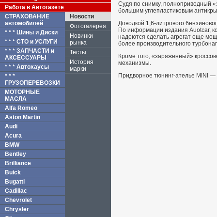
Судя по снимку, полноприводный «
Работа в Автогазете
большим углепластиковым антикрыл
СТРАХОВАНИЕ
Новости
автомобилей
Доводкой 1,6-литрового бензиново
Фотогалерея
По информации издания Auotcar, к
* * * Шины и Диски
Новинки
надеются сделать агрегат еще мощ
* * * СТО и УСЛУГИ
рынка
более производительного турбонаг
* * * ЗАПЧАСТИ и
Тесты
Кроме того, «заряженный» кроссов
АКСЕССУАРЫ
История
механизмы.
* * * Автохаусы
марки
Придворное тюнинг-ателье MINI — 
* * *
ГРУЗОПЕРЕВОЗКИ
МОТОРНЫЕ
МАСЛА
Alfa Romeo
Aston Martin
Audi
Acura
BMW
Bentley
Brilliance
Buick
Bugatti
Cadillac
Chevrolet
Chrysler