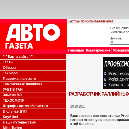
Быстрый поиск по объявлениям:
Тип объявле
Цена от:
Легковые
Коммерческие
Мотоцик
*** Карта сайта ***
Тесты
Обзоры
Техбюро
Подержанные авто
Таможенные пошлины
УЧЕТ В ГАИ
РАЗРАБОТЧИК РАЛЛИЙНЫХ
Замена В/У
ТЕХОСМОТР
Штрафы автомобилистам
20.10.2011
В случае ДТП
Британское гоночное ателье Prod
Клуб 4x4
готовит «горячую» версию кросс
Наши путешествия
этой машины.
Miss Tuning