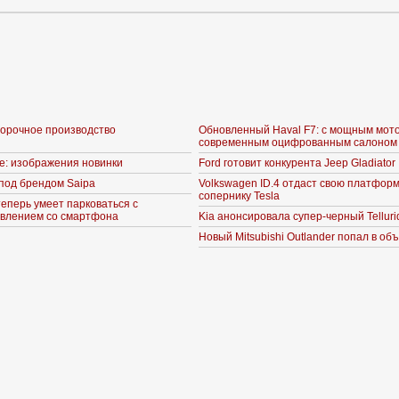
борочное производство
Обновленный Haval F7: с мощным мот
современным оцифрованным салоном
ne: изображения новинки
Ford готовит конкурента Jeep Gladiator
под брендом Saipa
Volkswagen ID.4 отдаст свою платформ
сопернику Tesla
теперь умеет парковаться с
влением со смартфона
Kia анонсировала супер-черный Telluri
Новый Mitsubishi Outlander попал в об