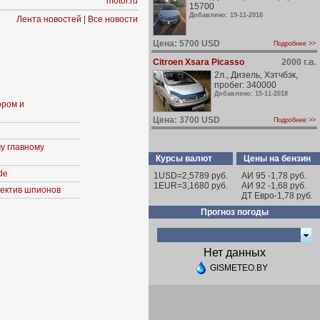
motor.ru
15700
Добавлено: 19-11-2018
Лента новостей
|
Все новости
Цена: 5700 USD
Подробнее >>
Citroen Xsara Picasso
2000 г.в.
2л., Дизель, Хэтчбэк,
пробег: 340000
Добавлено: 15-11-2018
ором и
Цена: 3700 USD
Подробнее >>
у главному
Курсы валют
Цены на бензин
de
1USD=2,5789 руб.
АИ 95 -1,78 руб.
1EUR=3,1680 руб.
АИ 92 -1,68 руб.
ъектив шпионов
ДТ Евро-1,78 руб.
Прогноз погоды
Нет данных
GISMETEO.BY