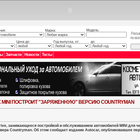
Модель:
ния:
Марка:
Расш
по вс
Цена до:
Год выпуска, от:
до:
лы
Запчасти
Новости
Тесты
 MINI ПОСТРОИТ "ЗАРЯЖЕННУЮ" ВЕРСИЮ COUNTRYMAN
rive, занимающееся постройкой и обслуживанием автомобилей MINI для ч
овера Countryman. Об этом сообщает издание Autocar, опубликовавшее 