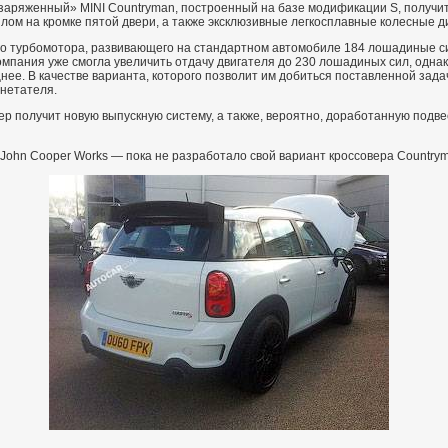
заряженный» MINI Countryman, построенный на базе модификации S, получит
ом на кромке пятой двери, а также эксклюзивные легкосплавные колесные ди
го турбомотора, развивающего на стандартном автомобиле 184 лошадиные си
омпания уже смогла увеличить отдачу двигателя до 230 лошадиных сил, одна
нее. В качестве варианта, которого позволит им добиться поставленной зада
нетателя.
ер получит новую выпускную систему, а также, вероятно, доработанную под
John Cooper Works — пока не разработало свой вариант кроссовера Country