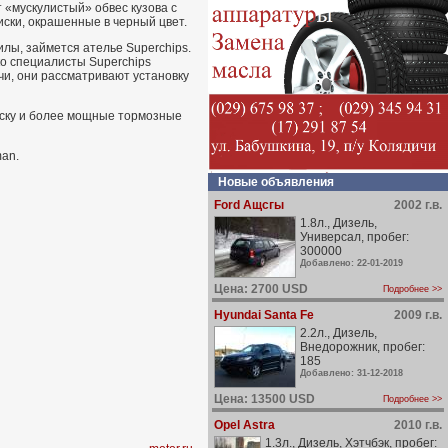
 «мускулистый» обвес кузова с
ски, окрашенные в черный цвет.
лы, займется ателье Superchips.
ко специалисты Superchips
чи, они рассматривают установку
веску и более мощные тормозные
man.
Новые объявления
Ford Ащсгы
2002 г.в.
1.8л., Дизель,
Универсал, пробег:
300000
Добавлено: 22-01-2019
Цена: 2700 USD
Подробнее >>
Hyundai Santa Fe
2009 г.в.
2.2л., Дизель,
Внедорожник, пробег:
185
Добавлено: 31-12-2018
Цена: 13500 USD
Подробнее >>
Opel Astra
2010 г.в.
1.3л., Дизель, Хэтчбэк, пробег: