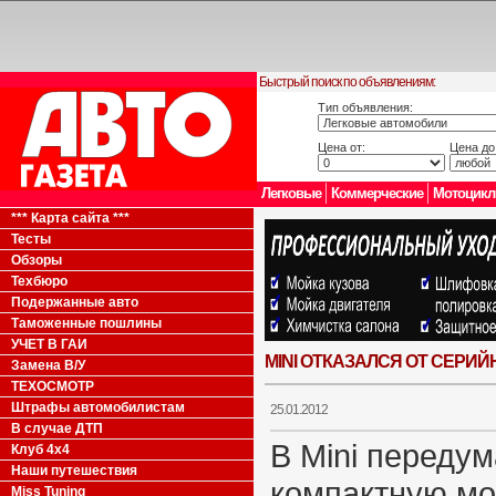
Быстрый поиск по объявлениям:
Тип объявления:
Цена от:
Цена до
Легковые
Коммерческие
Мотоцик
*** Карта сайта ***
Тесты
Обзоры
Техбюро
Подержанные авто
Таможенные пошлины
УЧЕТ В ГАИ
MINI ОТКАЗАЛСЯ ОТ СЕРИ
Замена В/У
ТЕХОСМОТР
Штрафы автомобилистам
25.01.2012
В случае ДТП
В Mini переду
Клуб 4x4
Наши путешествия
компактную м
Miss Tuning