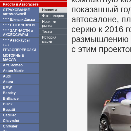
Работа в Автогазете
показанный го
СТРАХОВАНИЕ
Новости
автомобилей
Фотогалерея
автосалоне, п
* * * Шины и Диски
Новинки
* * * СТО и УСЛУГИ
рынка
серию к 2016 г
* * * ЗАПЧАСТИ и
Тесты
АКСЕССУАРЫ
размышлению
История
* * * Автохаусы
марки
* * *
с этим проекто
ГРУЗОПЕРЕВОЗКИ
МОТОРНЫЕ
МАСЛА
Alfa Romeo
Aston Martin
Audi
Acura
BMW
Bentley
Brilliance
Buick
Bugatti
Cadillac
Chevrolet
Chrysler