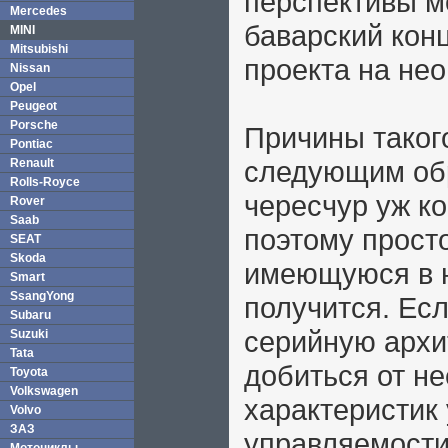
перспективы м
Mercedes
баварский кон
MINI
Mitsubishi
проекта на не
Nissan
Opel
Peugeot
Porsche
Причины тако
Pontiac
следующим обр
Renault
Rolls-Royce
чересчур уж к
Rover
Saab
поэтому просто
SEAT
Skoda
имеющуюся в 
Smart
SsangYong
получится. Ес
Subaru
серийную архит
Suzuki
Tata
добиться от н
Toyota
Volkswagen
характеристик 
Volvo
ЗАЗ
управляемости