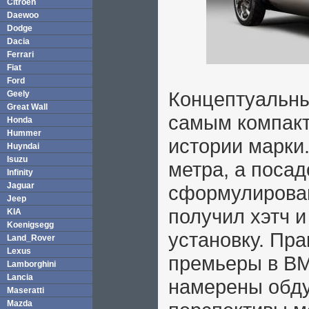
Citroen
Daewoo
Dodge
Dacia
Ferrari
Fiat
Ford
Концептуальны
Geely
Great Wall
самым компакт
Honda
Hummer
истории марки
Huyndai
Isuzu
метра, а поса
Infinity
Jaguar
сформулирован
Jeep
получил хэтч 
KIA
Koenigsegg
установку. Пра
Land_Rover
Lexus
премьеры в BM
Lamborghini
Lancia
намерены обд
Maseratti
Mazda