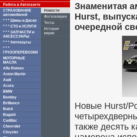
Знаменитая а
Работа в Автогазете
СТРАХОВАНИЕ
Новости
Hurst, выпус
автомобилей
Фотогалерея
* * * Шины и Диски
Тесты
очередной св
* * * СТО и УСЛУГИ
История
* * * ЗАПЧАСТИ и
марки
АКСЕССУАРЫ
* * * Автохаусы
* * *
ГРУЗОПЕРЕВОЗКИ
МОТОРНЫЕ
МАСЛА
Alfa Romeo
Aston Martin
Audi
Acura
BMW
Bentley
Новые Hurst/Po
Brilliance
Buick
четырехдверны
Bugatti
Cadillac
также десять к
Chevrolet
Chrysler
намерена испол