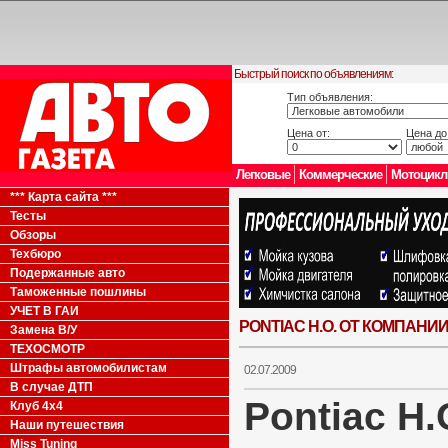
Быстрый поиск по объявлениям:
Тип объявления:
Цена от:
Цена до
Легковые
Коммерческие
Мотоцик
*** Карта сайта ***
Тесты
Обзоры
Техбюро
Подержанные авто
Таможенные пошлины
УЧЕТ В ГАИ
PONTIAC H.O. ОТ КОМПАНИ
Замена В/У
ТЕХОСМОТР
Штрафы автомобилистам
02.07.2009
В случае ДТП
Pontiac H.
Клуб 4x4
Наши путешествия
Miss Tuning