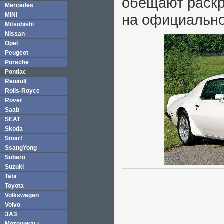
обещают раскр
Mercedes
MINI
на официально
Mitsubishi
Nissan
Opel
Peugeot
Porsche
Pontiac
Renault
Rolls-Royce
Rover
Saab
SEAT
Skoda
Smart
SsangYong
Subaru
Suzuki
Tata
Toyota
Volkswagen
Volvo
ЗАЗ