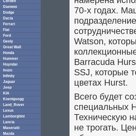
Citroen
Daewoo
70-х годах. М
Dodge
подразделение 
Dacia
Ferrari
сотрудничеств
Fiat
Ford
Watson, котор
Geely
Great Wall
коллекционные
Honda
Hummer
Barracuda Hurs
Huyndai
SSJ, которые 
Isuzu
Infinity
цветах Hurst.
Jaguar
Jeep
KIA
Всего будет с
Koenigsegg
специальных Hu
Land_Rover
Lexus
Техническую н
Lamborghini
Lancia
не трогать. Це
Maseratti
Mazda