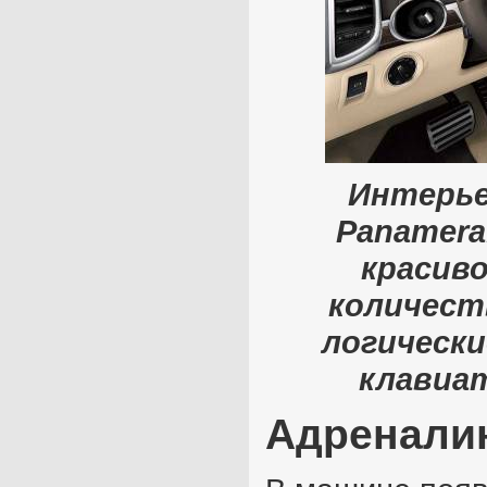
Интерье
Panamera
красиво
количест
логически
клавиат
Адреналин