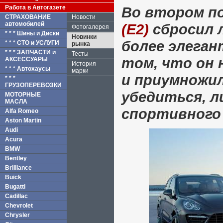
Работа в Автогазете
Во втором п
СТРАХОВАНИЕ
Новости
автомобилей
(Е2)
сбросил 
Фотогалерея
* * * Шины и Диски
Новинки
более элега
* * * СТО и УСЛУГИ
рынка
* * * ЗАПЧАСТИ и
Тесты
том, что он 
АКСЕССУАРЫ
История
* * * Автохаусы
марки
и приумножил
* * *
ГРУЗОПЕРЕВОЗКИ
убедиться, л
МОТОРНЫЕ
МАСЛА
спортивного
Alfa Romeo
Aston Martin
Audi
Acura
BMW
Bentley
Brilliance
Buick
Bugatti
Cadillac
Chevrolet
Chrysler