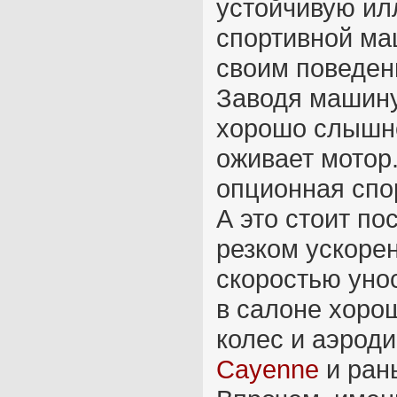
устойчивую ил
спортивной ма
своим поведен
Заводя машину,
хорошо слышн
оживает мотор
опционная спо
А это стоит по
резком ускорен
скоростью унос
в салоне хоро
колес и аэрод
Cayenne
и ран