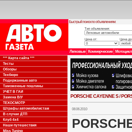
Быстрый поиск по объявлениям:
Тип объявления:
Цена от:
Цена до
Легковые
Коммерческие
Мотоцик
*** Карта сайта ***
Тесты
Обзоры
Техбюро
Подержанные авто
Таможенные пошлины
УЧЕТ В ГАИ
PORSCHE CAYENNE S / PO
Замена В/У
ТЕХОСМОТР
Штрафы автомобилистам
08.06.2010
В случае ДТП
PORSCHE
Клуб 4x4
Наши путешествия
Miss Tuning