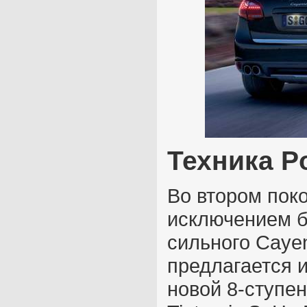
Техника P
Во втором пок
исключением ба
сильного Cay­e
предлагается 
новой 8-ступе