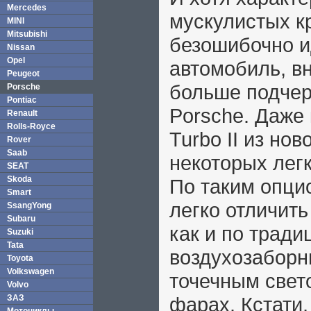
Mercedes
мускулистых к
MINI
Mitsubishi
безошибочно и
Nissan
Opel
автомобиль, в
Peugeot
больше подчер
Porsche
Pontiac
Porsche. Даже
Renault
Rolls-Royce
Turbo II из нов
Rover
Saab
некоторых лег
SEAT
Skoda
По таким опц
Smart
легко отличит
SsangYong
Subaru
как и по трад
Suzuki
Tata
воздухозаборн
Toyota
Volkswagen
точечным свет
Volvo
ЗАЗ
фарах. Кстати