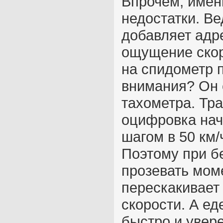
Впрочем, именн
недостатки. В
добавляет адр
ощущение скоро
на спидометр 
внимания? Он 
тахометра. Тр
оцифровка нач
шагом в 50 км/
Поэтому при б
прозевать моме
перескакивает
скорости. А е
быстро и увере