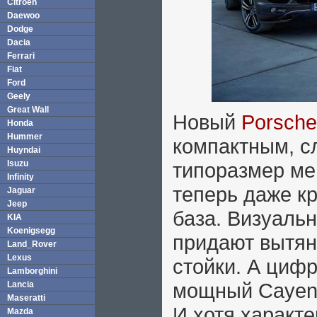
Citroen
Daewoo
Dodge
Dacia
Ferrari
Fiat
Ford
Geely
Great Wall
Новый
Porsch
Honda
Hummer
компактным, с
Huyndai
Isuzu
типоразмер ме
Infinity
теперь даже к
Jaguar
Jeep
база. Визуаль
KIA
Koenigsegg
придают вытян
Land_Rover
Lexus
стойки. А циф
Lamborghini
мощный Cayenn
Lancia
Maseratti
И хотя характ
Mazda