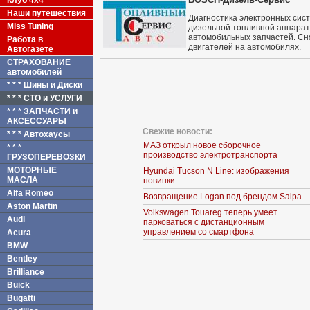
Клуб 4x4
Наши путешествия
Диагностика электронных сист
Miss Tuning
дизельной топливной аппарат
автомобильных запчастей. Сн
Работа в
двигателей на автомобилях.
Автогазете
СТРАХОВАНИЕ
автомобилей
* * * Шины и Диски
* * * СТО и УСЛУГИ
* * * ЗАПЧАСТИ и
АКСЕССУАРЫ
Свежие новости:
* * * Автохаусы
МАЗ открыл новое сборочное
* * *
производство электротранспорта
ГРУЗОПЕРЕВОЗКИ
МОТОРНЫЕ
Hyundai Tucson N Line: изображения
МАСЛА
новинки
Alfa Romeo
Возвращение Logan под брендом Saipa
Aston Martin
Volkswagen Touareg теперь умеет
Audi
парковаться с дистанционным
управлением со смартфона
Acura
BMW
Bentley
Brilliance
Buick
Bugatti