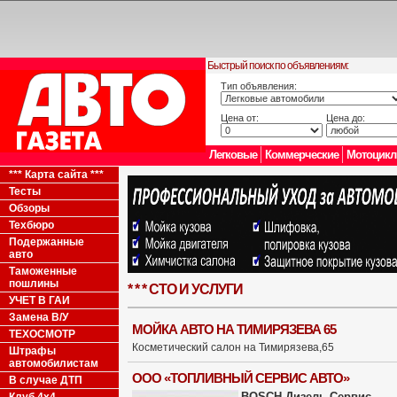
Быстрый поиск по объявлениям:
Тип объявления:
Цена от:
Цена до:
Легковые
Коммерческие
Мотоцик
*** Карта сайта ***
Тесты
Обзоры
Техбюро
Подержанные
авто
Таможенные
пошлины
* * * СТО И УСЛУГИ
УЧЕТ В ГАИ
Замена В/У
МОЙКА АВТО НА ТИМИРЯЗЕВА 65
ТЕХОСМОТР
Косметический салон на Тимирязева,65
Штрафы
автомобилистам
ООО «ТОПЛИВНЫЙ СЕРВИС АВТО»
В случае ДТП
BOSCH-Дизель-Сервис