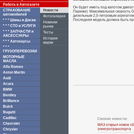
Работа в Автогазете
Он будет иметь под капотом двигат
СТРАХОВАНИЕ
Новости
Париже). Максимальная скорость Gol
автомобилей
дизельным 2,0-литровым агрегатом,
Фотогалерея
Последняя модель должна быть пре
* * * Шины и Диски
Новинки
* * * СТО и УСЛУГИ
рынка
* * * ЗАПЧАСТИ и
Тесты
АКСЕССУАРЫ
История
* * * Автохаусы
марки
* * *
ГРУЗОПЕРЕВОЗКИ
МОТОРНЫЕ
МАСЛА
Alfa Romeo
Aston Martin
Audi
Acura
BMW
Bentley
Brilliance
Buick
Bugatti
Cadillac
Свежие новости:
Chevrolet
МАЗ открыл новое с
электротранспорта
Chrysler