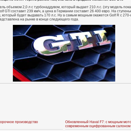
ель объемом 2,0 л с турбонаддувом, который выдает 210 л.с. (эту модель по
f GTI составит 239 км/ч, а цена в Германии составит 26 400 евро. На ступень
 который будет выдавать 170 л.с. Ну а самым мощным окажется Golf R с 270
дставлена на рынке в конце следующего года.
борочное производство
Обновленный Haval F7: с мощным мот
современным оцифрованным салоном