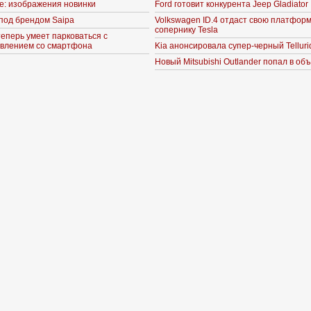
ne: изображения новинки
Ford готовит конкурента Jeep Gladiator
под брендом Saipa
Volkswagen ID.4 отдаст свою платформ
сопернику Tesla
теперь умеет парковаться с
влением со смартфона
Kia анонсировала супер-черный Telluri
Новый Mitsubishi Outlander попал в об