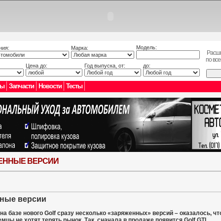
Модель:
ния:
Марка:
Расш
по вс
Цена до:
Год выпуска, от:
до:
лы
Запчасти
Новости
Тесты
ЖЕННЫЕ ВЕРСИИ
нные версии
на базе нового Golf сразу несколько «заряженных» версий – оказалось, ч
цы не хотят терять рынок. Так, сначала в продаже появится Golf GTI.