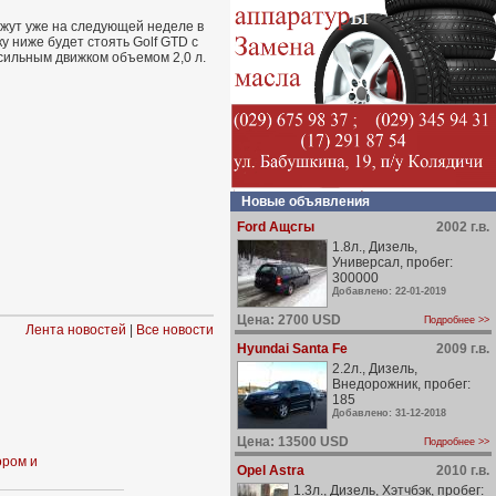
кажут уже на следующей неделе в
ку ниже будет стоять Golf GTD с
-сильным движком объемом 2,0 л.
Новые объявления
Ford Ащсгы
2002 г.в.
1.8л., Дизель,
Универсал, пробег:
300000
Добавлено: 22-01-2019
Цена: 2700 USD
Подробнее >>
Лента новостей
|
Все новости
Hyundai Santa Fe
2009 г.в.
2.2л., Дизель,
Внедорожник, пробег:
185
Добавлено: 31-12-2018
Цена: 13500 USD
Подробнее >>
ором и
Opel Astra
2010 г.в.
1.3л., Дизель, Хэтчбэк, пробег: