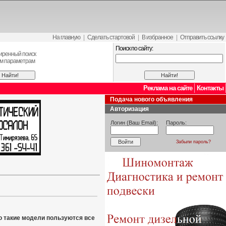
На главную
|
Сделать стартовой
|
В избранное
|
Отправить ссылку
Поиск по сайту:
иренный поиск
ем параметрам
Реклама на сайте
Контакты
Подача нового объявления
Авторизация
Логин (Ваш Email):
Пароль:
Забыли пароль?
то такие модели пользуются все