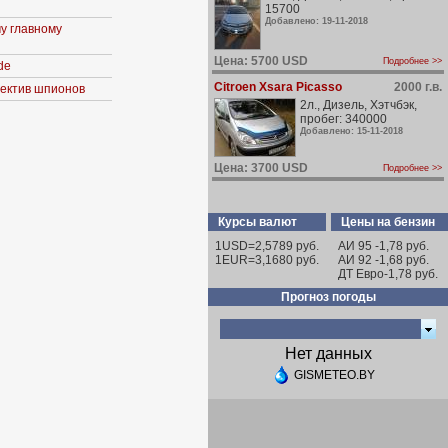
15700
Добавлено: 19-11-2018
у главному
Цена: 5700 USD
Подробнее >>
de
Citroen Xsara Picasso
2000 г.в.
ъектив шпионов
2л., Дизель, Хэтчбэк,
пробег: 340000
Добавлено: 15-11-2018
Цена: 3700 USD
Подробнее >>
Курсы валют
Цены на бензин
1USD=2,5789 руб.
АИ 95 -1,78 руб.
1EUR=3,1680 руб.
АИ 92 -1,68 руб.
ДТ Евро-1,78 руб.
Прогноз погоды
Нет данных
GISMETEO.BY