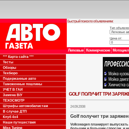
Быстрый поиск по объявлениям:
Тип объявле
Цена от:
Легковые
Коммерческие
Мотоцик
*** Карта сайта ***
Тесты
Обзоры
Техбюро
Подержанные авто
Таможенные пошлины
УЧЕТ В ГАИ
GOLF ПОЛУЧИТ ТРИ ЗАРЯ
Замена В/У
ТЕХОСМОТР
Штрафы автомобилистам
24.09.2008
В случае ДТП
Golf получит три заряже
Клуб 4x4
Наши путешествия
Volkswagen планирует выпускать 
Miss Tuning
большим и большим спросом, и нем