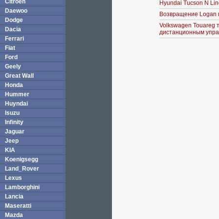
Citroen
Hyundai Tucson N Li
Daewoo
Возвращение Logan 
Dodge
Volkswagen Touareg 
Dacia
дистанционным упра
Ferrari
Fiat
Ford
Geely
Great Wall
Honda
Hummer
Huyndai
Isuzu
Infinity
Jaguar
Jeep
KIA
Koenigsegg
Land_Rover
Lexus
Lamborghini
Lancia
Maseratti
Mazda