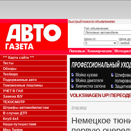
Быстрый поиск по объявлениям:
Тип объявления:
Цена от:
Цена до
Легковые
Коммерческие
Мотоцик
*** Карта сайта ***
Тесты
Обзоры
Техбюро
Подержанные авто
Таможенные пошлины
УЧЕТ В ГАИ
VOLKSWAGEN UP! ПЕРЕОДЕ
Замена В/У
ТЕХОСМОТР
Штрафы автомобилистам
27.02.2012
В случае ДТП
Немецкое тюни
Клуб 4x4
Наши путешествия
первую очеред
Miss Tuning