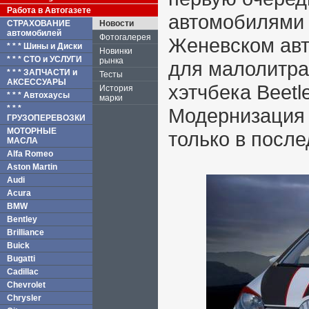
Работа в Автогазете
автомобилями 
СТРАХОВАНИЕ
Новости
автомобилей
Фотогалерея
Женевском авт
* * * Шины и Диски
Новинки
* * * СТО и УСЛУГИ
рынка
для малолитра
* * * ЗАПЧАСТИ и
Тесты
АКСЕССУАРЫ
хэтчбека Beetl
История
* * * Автохаусы
марки
* * *
Модернизация 
ГРУЗОПЕРЕВОЗКИ
МОТОРНЫЕ
только в после
МАСЛА
Alfa Romeo
Aston Martin
Audi
Acura
BMW
Bentley
Brilliance
Buick
Bugatti
Cadillac
Chevrolet
Chrysler