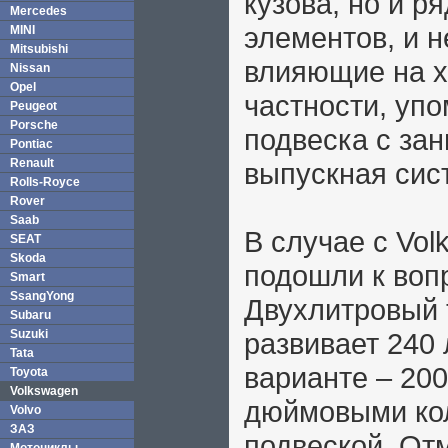
кузова, но и р
Mercedes
элементов, и н
MINI
Mitsubishi
влияющие на х
Nissan
Opel
частности, уп
Peugeot
Porsche
подвеска с за
Pontiac
Renault
выпускная сис
Rolls-Royce
Rover
Saab
В случае с Vol
SEAT
Skoda
подошли к воп
Smart
SsangYong
Двухлитровый 
Subaru
Suzuki
развивает 240
Tata
варианте – 200
Toyota
Volkswagen
дюймовыми ко
Volvo
ЗАЗ
подвеской. Отм