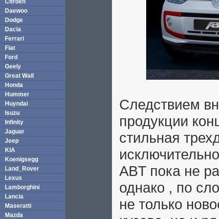
Citroen
Daewoo
Dodge
Dacia
Ferrari
Fiat
Ford
Geely
Great Wall
Honda
Hummer
Следствием вн
Huyndai
Isuzu
продукции кон
Infinity
Jaguar
стильная трех
Jeep
исключительно
KIA
Koenigsegg
ABT пока не р
Land_Rover
Lexus
однако , по с
Lamborghini
Lancia
не только нов
Maseratti
Mazda