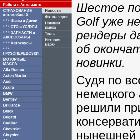
Шестое по
Работа в Автогазете
СТРАХОВАНИЕ
Новости
автомобилей
Фотогалерея
Golf уже н
* * * Шины и Диски
Новинки
* * * СТО и УСЛУГИ
рынка
рендеры д
* * * ЗАПЧАСТИ и
Тесты
АКСЕССУАРЫ
История
* * * Автохаусы
марки
об оконча
* * *
ГРУЗОПЕРЕВОЗКИ
новинки.
МОТОРНЫЕ
МАСЛА
Alfa Romeo
Aston Martin
Судя по вс
Audi
Acura
немецкого
BMW
Bentley
решили пр
Brilliance
Buick
консервати
Bugatti
Cadillac
Chevrolet
нынешней 
Chrysler