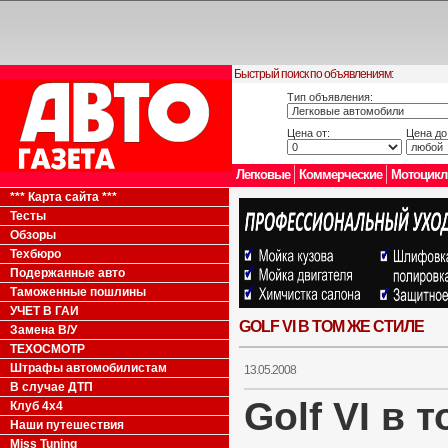
Быстрый поиск по объявлениям:
Тип объявления:
Цена от:
Цена до
Легковые
Коммерческие
Мотоцик
*** Карта сайта ***
Тесты
Обзоры
Техбюро
Подержанные авто
Таможенные пошлины
УЧЕТ В ГАИ
GOLF VI В ТОМ ЖЕ СТИЛЕ
Замена В/У
ТЕХОСМОТР
Штрафы автомобилистам
13.05.2008
В случае ДТП
Golf VI в 
Клуб 4x4
Наши путешествия
Miss Tuning