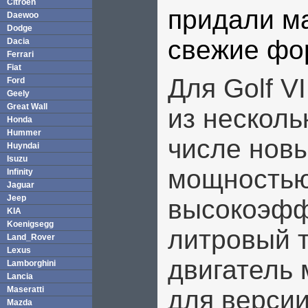
Citroen
придали м
Daewoo
Dodge
свежие фо
Dacia
Ferrari
Fiat
Для Golf V
Ford
Geely
Great Wall
из несколь
Honda
Hummer
числе нов
Huyndai
Isuzu
мощностью 
Infinity
Jaguar
Jeep
высокоэфф
KIA
Koenigsegg
литровый 
Land_Rover
Lexus
двигатель 
Lamborghini
Lancia
Maseratti
для версии
Mazda