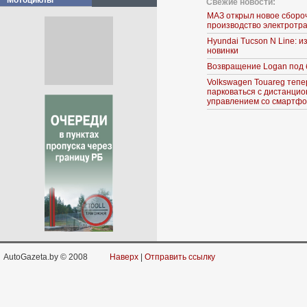
Мотоциклы
Свежие новости:
МАЗ открыл новое сборо
производство электротр
Hyundai Tucson N Line: 
новинки
Возвращение Logan под 
Volkswagen Touareg тепе
парковаться с дистанци
управлением со смартф
AutoGazeta.by © 2008
Наверх
|
Отправить ссылку