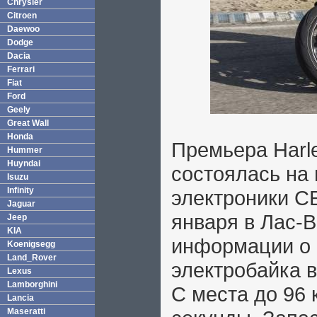
Chrysler
Citroen
Daewoo
Dodge
Dacia
Ferrari
Fiat
Ford
Geely
Great Wall
Honda
Премьера Harle
Hummer
Huyndai
состоялась на
Isuzu
Infinity
электроники C
Jaguar
января в Лас-В
Jeep
KIA
информации о 
Koenigsegg
Land_Rover
электробайка в
Lexus
Lamborghini
С места до 96 к
Lancia
Maseratti