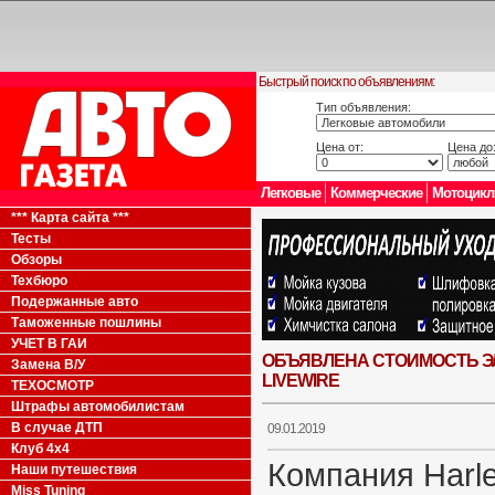
Быстрый поиск по объявлениям:
Тип объявления:
Цена от:
Цена до
Легковые
Коммерческие
Мотоцик
*** Карта сайта ***
Тесты
Обзоры
Техбюро
Подержанные авто
Таможенные пошлины
УЧЕТ В ГАИ
ОБЪЯВЛЕНА СТОИМОСТЬ Э
Замена В/У
LIVEWIRE
ТЕХОСМОТР
Штрафы автомобилистам
В случае ДТП
09.01.2019
Клуб 4x4
Компания Harl
Наши путешествия
Miss Tuning