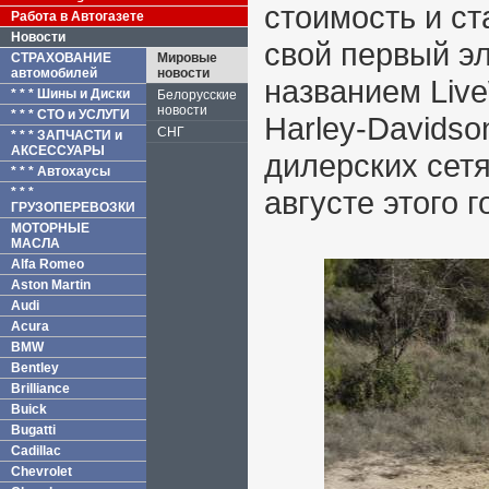
стоимость и ст
Работа в Автогазете
Новости
свой первый э
СТРАХОВАНИЕ
Мировые
автомобилей
новости
названием Live
* * * Шины и Диски
Белорусские
новости
* * * СТО и УСЛУГИ
Harley-Davidson
СНГ
* * * ЗАПЧАСТИ и
АКСЕССУАРЫ
дилерских сетя
* * * Автохаусы
* * *
августе этого г
ГРУЗОПЕРЕВОЗКИ
МОТОРНЫЕ
МАСЛА
Alfa Romeo
Aston Martin
Audi
Acura
BMW
Bentley
Brilliance
Buick
Bugatti
Cadillac
Chevrolet