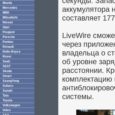
секунды. Запас
Mazda
аккумулятора н
Mercedes
MINI
составляет 177
Mitsubishi
Nissan
Opel
Peugeot
LiveWire сможе
Porsche
через приложе
Pontiac
Renault
владельца о ст
Rolls-Royce
Rover
об уровне зар
Saab
SEAT
расстоянии. Кр
Skoda
Smart
комплектацию 
SsangYong
антиблокирово
Subaru
Suzuki
системы.
Tata
Toyota
Volkswagen
Volvo