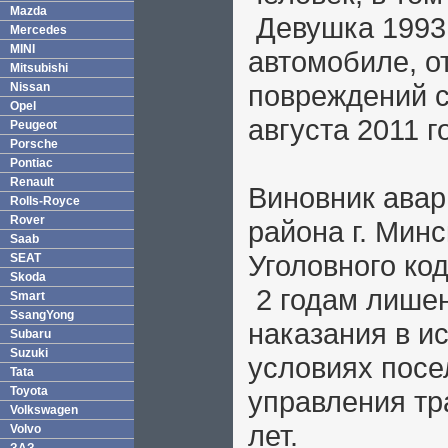
Mazda
Девушка 1993 
Mercedes
MINI
автомобиле, о
Mitsubishi
повреждений с
Nissan
Opel
августа 2011 
Peugeot
Porsche
Pontiac
Renault
Виновник авар
Rolls-Royce
Rover
района г. Минс
Saab
Уголовного ко
SEAT
Skoda
2 годам лише
Smart
SsangYong
наказания в и
Subaru
Suzuki
условиях посе
Tata
Toyota
управления тр
Volkswagen
лет.
Volvo