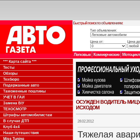
Быстрый поиск по объявлениям:
Тип объявления:
Цена от:
Цена до
Легковые
Коммерческие
Мотоцик
*** Карта сайта ***
Тесты
Обзоры
Техбюро
Подержанные авто
Таможенные пошлины
УЧЕТ В ГАИ
ОСУЖДЕН ВОДИТЕЛЬ МИЦ
Замена В/У
ИСХОДОМ
ТЕХОСМОТР
Штрафы автомобилистам
В случае ДТП
28.02.2012
Клуб 4x4
Тяжелая авари
Наши путешествия
Miss Tuning