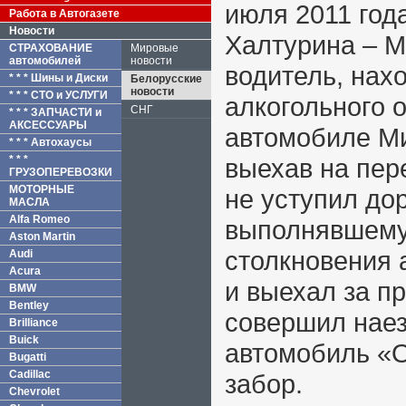
июля 2011 год
Работа в Автогазете
Новости
Халтурина – М
СТРАХОВАНИЕ
Мировые
автомобилей
новости
водитель, нах
* * * Шины и Диски
Белорусские
новости
* * * СТО и УСЛУГИ
алкогольного 
СНГ
* * * ЗАПЧАСТИ и
АКСЕССУАРЫ
автомобиле Ми
* * * Автохаусы
* * *
выехав на пер
ГРУЗОПЕРЕВОЗКИ
МОТОРНЫЕ
не уступил до
МАСЛА
Alfa Romeo
выполнявшему
Aston Martin
столкновения 
Audi
Acura
и выехал за п
BMW
Bentley
совершил наез
Brilliance
Buick
автомобиль «О
Bugatti
Cadillac
забор.
Chevrolet