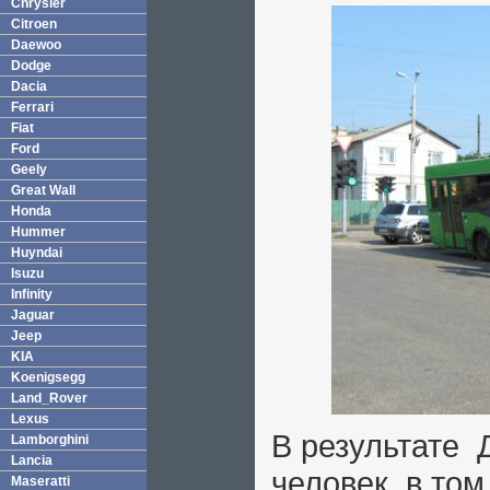
Chrysler
Citroen
Daewoo
Dodge
Dacia
Ferrari
Fiat
Ford
Geely
Great Wall
Honda
Hummer
Huyndai
Isuzu
Infinity
Jaguar
Jeep
KIA
Koenigsegg
Land_Rover
Lexus
В результате 
Lamborghini
Lancia
человек, в том
Maseratti