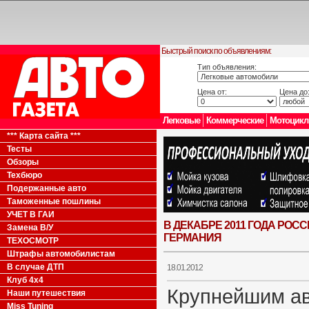
Быстрый поиск по объявлениям:
Тип объявления:
Цена от:
Цена до
Легковые
Коммерческие
Мотоцик
*** Карта сайта ***
Тесты
Обзоры
Техбюро
Подержанные авто
Таможенные пошлины
УЧЕТ В ГАИ
В ДЕКАБРЕ 2011 ГОДА РО
Замена В/У
ГЕРМАНИЯ
ТЕХОСМОТР
Штрафы автомобилистам
В случае ДТП
18.01.2012
Клуб 4x4
Крупнейшим а
Наши путешествия
Miss Tuning