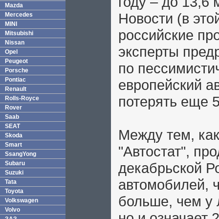
году – до 13,
Mazda
Новости (в это
Mercedes
MINI
российские про
Mitsubishi
Nissan
эксперты пред
Opel
Peugeot
по пессимистич
Porsche
Pontiac
европейский а
Renault
потерять еще 
Rolls-Royce
Rover
Saab
SEAT
Между тем, как
Skoda
Smart
"Автостат", пр
SsangYong
Subaru
декабрьской Р
Suzuki
автомобилей, ч
Tata
Toyota
больше, чем у 
Volkswagen
Volvo
но и означает 