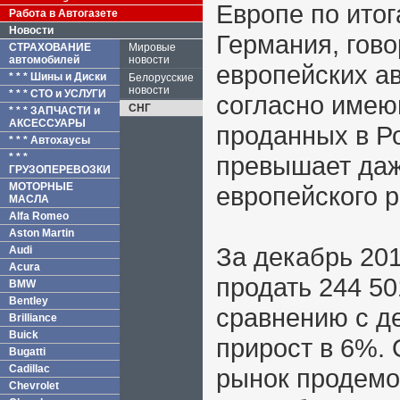
Европе по итог
Работа в Автогазете
Новости
Германия, гово
СТРАХОВАНИЕ
Мировые
автомобилей
новости
европейских а
* * * Шины и Диски
Белорусские
новости
* * * СТО и УСЛУГИ
согласно имею
СНГ
* * * ЗАПЧАСТИ и
АКСЕССУАРЫ
проданных в Р
* * * Автохаусы
* * *
превышает даж
ГРУЗОПЕРЕВОЗКИ
МОТОРНЫЕ
европейского 
МАСЛА
Alfa Romeo
Aston Martin
За декабрь 201
Audi
Acura
продать 244 50
BMW
Bentley
сравнению с д
Brilliance
Buick
прирост в 6%.
Bugatti
Cadillac
рынок продемо
Chevrolet