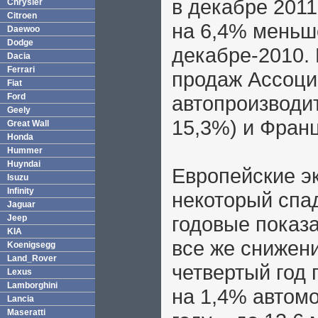
в декабре 2011
Chrysler
Citroen
на 6,4% меньш
Daewoo
Dodge
декабре-2010.
Dacia
Ferrari
продаж Ассоци
Fiat
Ford
автопроизводи
Geely
15,3%) и Фран
Great Wall
Honda
Hummer
Huyndai
Европейские э
Isuzu
Infinity
некоторый спа
Jaguar
годовые показа
Jeep
KIA
все же снижен
Koenigsegg
Land_Rover
четвертый год 
Lexus
Lamborghini
на 1,4% автом
Lancia
Maseratti