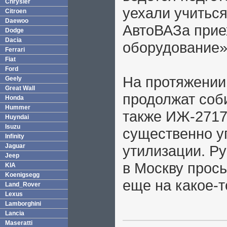
Chrysler
уехали учиться
Citroen
Daewoo
АвтоВАЗа прие
Dodge
Dacia
оборудование»
Ferrari
Fiat
Ford
На протяжении
Geely
Great Wall
продолжат соб
Honda
Hummer
также ИЖ-2717
Huyndai
Isuzu
существенно у
Infinity
Jaguar
утилизации. Ру
Jeep
в Москву прос
KIA
Koenigsegg
еще на какое-т
Land_Rover
Lexus
Lamborghini
Lancia
Maseratti