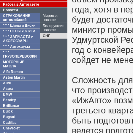
Работа в Автогазете
года, хотя в п
Новости
СТРАХОВАНИЕ
Мировые
будет достато
автомобилей
новости
* * * Шины и Диски
Белорусские
министр промы
новости
* * * СТО и УСЛУГИ
СНГ
* * * ЗАПЧАСТИ и
Удмуртской Ре
АКСЕССУАРЫ
* * * Автохаусы
год с конвейер
* * *
ГРУЗОПЕРЕВОЗКИ
сойдет не мен
МОТОРНЫЕ
МАСЛА
Alfa Romeo
Сложность для 
Aston Martin
Audi
что производст
Acura
BMW
«ИжАвто» возм
Bentley
Brilliance
третьего кварт
Buick
Bugatti
быть подготовл
Cadillac
ведется подгот
Chevrolet