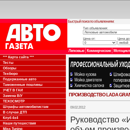
Быстрый поиск по объявлениям:
Тип объявления:
Цена от:
Цена до
Легковые
Коммерческие
Мотоцик
*** Карта сайта ***
Тесты
Обзоры
Техбюро
Подержанные авто
Таможенные пошлины
УЧЕТ В ГАИ
ПРОИЗВОДСТВО LADA GRAN
Замена В/У
ТЕХОСМОТР
Штрафы автомобилистам
09.02.2012
В случае ДТП
Руководство «
Клуб 4x4
Наши путешествия
объем произво
Miss Tuning