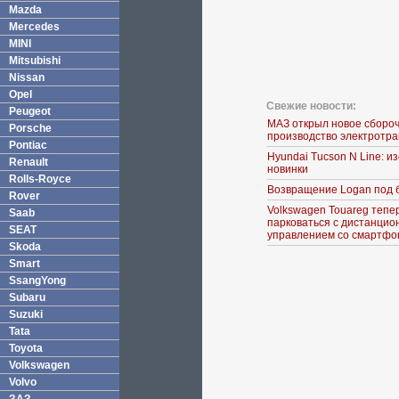
Mazda
Mercedes
MINI
Mitsubishi
Nissan
Opel
Свежие новости:
Peugeot
МАЗ открыл новое сборо
Porsche
производство электротр
Pontiac
Hyundai Tucson N Line: 
Renault
новинки
Rolls-Royce
Возвращение Logan под 
Rover
Volkswagen Touareg тепе
Saab
парковаться с дистанци
SEAT
управлением со смартфо
Skoda
Smart
SsangYong
Subaru
Suzuki
Tata
Toyota
Volkswagen
Volvo