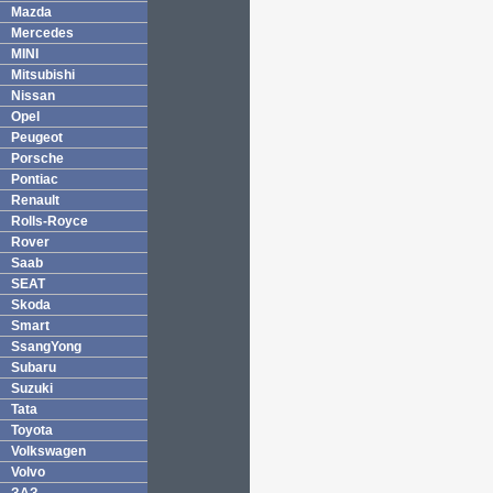
Mazda
Mercedes
MINI
Mitsubishi
Nissan
Opel
Peugeot
Porsche
Pontiac
Renault
Rolls-Royce
Rover
Saab
SEAT
Skoda
Smart
SsangYong
Subaru
Suzuki
Tata
Toyota
Volkswagen
Volvo