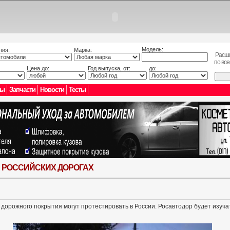
Модель:
ния:
Марка:
Расш
по вс
Цена до:
Год выпуска, от:
до:
лы
Запчасти
Новости
Тесты
 РОССИЙСКИХ ДОРОГАХ
дорожного покрытия могут протестировать в России. Росавтодор будет изуча