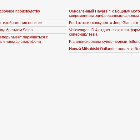
орочное производство
Обновленный Haval F7: с мощным мото
современным оцифрованным салоном
e: изображения новинки
Ford готовит конкурента Jeep Gladiator
под брендом Saipa
Volkswagen ID.4 отдаст свою платформ
сопернику Tesla
еперь умеет парковаться с
влением со смартфона
Kia анонсировала супер-черный Telluri
Новый Mitsubishi Outlander попал в об