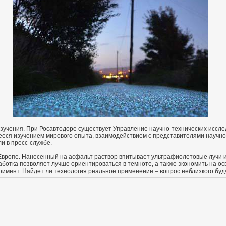
изучения. При Росавтодоре существует Управление научно-технических иссл
еся изучением мирового опыта, взаимодействием с представителями научно
и в пресс-службе.
 Европе. Нанесенный на асфальт раствор впитывает ультрафиолетовые лучи и
аботка позволяет лучше ориентироваться в темноте, а также экономить на о
римент. Найдет ли технология реальное применение – вопрос неблизкого буд