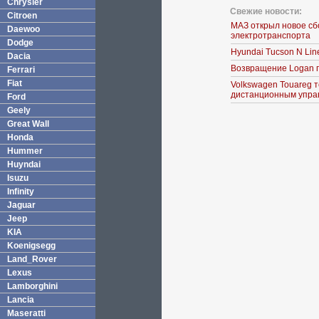
Chrysler
Свежие новости:
Citroen
МАЗ открыл новое сб
Daewoo
электротранспорта
Dodge
Hyundai Tucson N Lin
Dacia
Возвращение Logan 
Ferrari
Fiat
Volkswagen Touareg т
дистанционным упра
Ford
Geely
Great Wall
Honda
Hummer
Huyndai
Isuzu
Infinity
Jaguar
Jeep
KIA
Koenigsegg
Land_Rover
Lexus
Lamborghini
Lancia
Maseratti