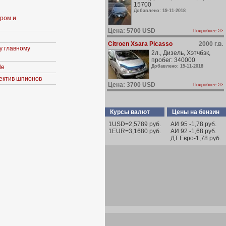
15700
Добавлено: 19-11-2018
ром и
Цена: 5700 USD
Подробнее >>
Citroen Xsara Picasso
2000 г.в.
у главному
2л., Дизель, Хэтчбэк,
пробег: 340000
de
Добавлено: 15-11-2018
ъектив шпионов
Цена: 3700 USD
Подробнее >>
Курсы валют
Цены на бензин
1USD=2,5789 руб.
АИ 95 -1,78 руб.
1EUR=3,1680 руб.
АИ 92 -1,68 руб.
ДТ Евро-1,78 руб.