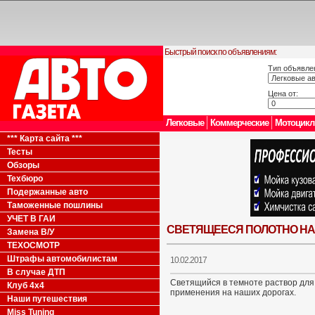
Быстрый поиск по объявлениям:
Тип объявле
Цена от:
Легковые
Коммерческие
Мотоцик
*** Карта сайта ***
Тесты
Обзоры
Техбюро
Подержанные авто
Таможенные пошлины
УЧЕТ В ГАИ
СВЕТЯЩЕЕСЯ ПОЛОТНО НА
Замена В/У
ТЕХОСМОТР
Штрафы автомобилистам
10.02.2017
В случае ДТП
Светящийся в темноте раствор для 
Клуб 4x4
применения на наших дорогах.
Наши путешествия
Miss Tuning