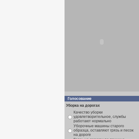
Голосование
Уборка на дорогах
Качество уборки
удовлетворительное, службы
работают нормально
Уборочные машины старого
образца, оставляют грязь и песок
на дороге