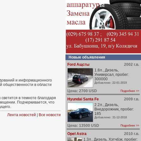
Новые объявления
Ford Ащсгы
2002 г.в.
1.8л., Дизель,
Универсал, пробег:
300000
едований и информационного
Добавлено: 22-01-2019
й общественности в области
Цена: 2700 USD
Подробнее >>
 светится в темноте благодаря
Hyundai Santa Fe
2009 г.в.
свещении. Подчеркивается, что
2.2л., Дизель,
ущего.
Внедорожник, пробег:
185
Лента новостей
|
Все новости
Добавлено: 31-12-2018
Цена: 13500 USD
Подробнее >>
Opel Astra
2010 г.в.
1.3л., Дизель, Хэтчбэк, пробег: