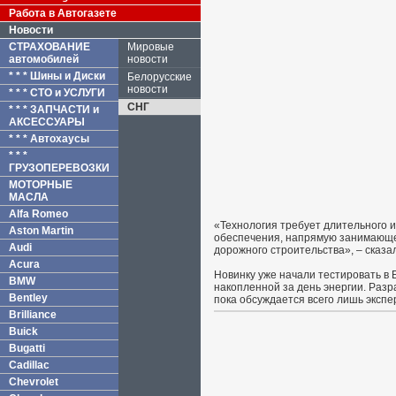
Работа в Автогазете
Новости
СТРАХОВАНИЕ
Мировые
автомобилей
новости
* * * Шины и Диски
Белорусские
новости
* * * СТО и УСЛУГИ
СНГ
* * * ЗАПЧАСТИ и
АКСЕССУАРЫ
* * * Автохаусы
* * *
ГРУЗОПЕРЕВОЗКИ
МОТОРНЫЕ
МАСЛА
Alfa Romeo
«Технология требует длительного 
Aston Martin
обеспечения, напрямую занимающе
Audi
дорожного строительства», – сказал
Acura
Новинку уже начали тестировать в
BMW
накопленной за день энергии. Разр
Bentley
пока обсуждается всего лишь экспе
Brilliance
Buick
Bugatti
Cadillac
Chevrolet