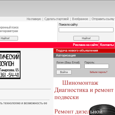
На главную
|
Сделать стартовой
|
В избранное
|
Отправить ссылку
Поиск по сайту:
иренный поиск
ем параметрам
Реклама на сайте
Контакты
Подача нового объявления
Авторизация
Логин (Ваш Email):
Пароль:
Забыли пароль?
ть технологию и возможность ее