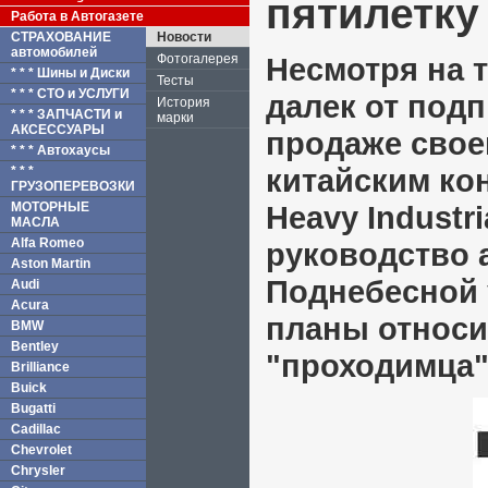
пятилетку
Работа в Автогазете
СТРАХОВАНИЕ
Новости
автомобилей
Фотогалерея
Несмотря на т
* * * Шины и Диски
Тесты
* * * СТО и УСЛУГИ
далек от под
История
* * * ЗАПЧАСТИ и
марки
АКСЕССУАРЫ
продаже свое
* * * Автохаусы
китайским ко
* * *
ГРУЗОПЕРЕВОЗКИ
МОТОРНЫЕ
Heavy Industri
МАСЛА
Alfa Romeo
руководство 
Aston Martin
Поднебесной 
Audi
Acura
планы относи
BMW
Bentley
"проходимца"
Brilliance
Buick
Bugatti
Cadillac
Chevrolet
Chrysler