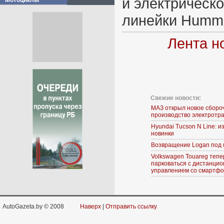
и электрическо
Мотоциклы
линейки Humme
Лента н
Свежие новости:
МАЗ открыл новое сборо
производство электротр
Hyundai Tucson N Line: 
новинки
Возвращение Logan под 
Volkswagen Touareg тепе
парковаться с дистанци
управлением со смартф
AutoGazeta.by © 2008
Наверх
|
Отправить ссылку