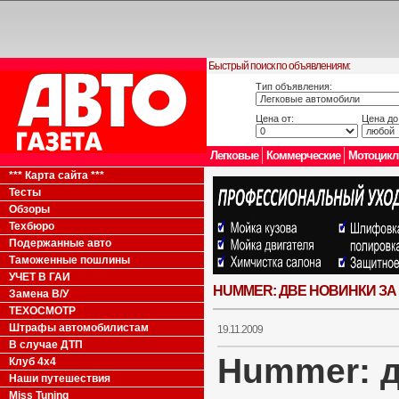
Быстрый поиск по объявлениям:
Тип объявления:
Цена от:
Цена до
Легковые
Коммерческие
Мотоцик
*** Карта сайта ***
Тесты
Обзоры
Техбюро
Подержанные авто
Таможенные пошлины
УЧЕТ В ГАИ
HUMMER: ДВЕ НОВИНКИ ЗА
Замена В/У
ТЕХОСМОТР
Штрафы автомобилистам
19.11.2009
В случае ДТП
Hummer: д
Клуб 4x4
Наши путешествия
Miss Tuning