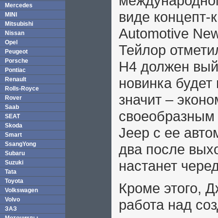
международном
Mercedes
виде концепт-
MINI
Mitsubishi
Automotive Ne
Nissan
Opel
Тейлор отмети
Peugeot
Porsche
H4 должен вый
Pontiac
новинка будет 
Renault
Rolls-Royce
значит – эконо
Rover
Saab
своеобразным
SEAT
Skoda
Jeep с ее авто
Smart
SsangYong
два после вых
Subaru
настанет чере
Suzuki
Tata
Toyota
Кроме этого, 
Volkswagen
Volvo
работа над со
ЗАЗ