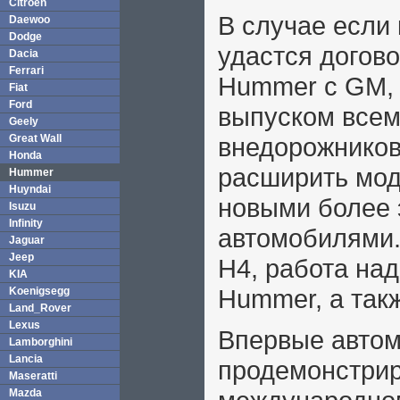
Citroen
В случае если
Daewoo
Dodge
удастся догово
Dacia
Ferrari
Hummer с GM, 
Fiat
Ford
выпуском всем
Geely
Great Wall
внедорожников
Honda
расширить мо
Hummer
Huyndai
новыми более
Isuzu
Infinity
автомобилями.
Jaguar
Jeep
H4, работа над
KIA
Hummer, а так
Koenigsegg
Land_Rover
Lexus
Впервые авто
Lamborghini
Lancia
продемонстрир
Maseratti
Mazda