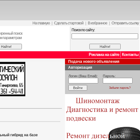
На главную
|
Сделать стартовой
|
В избранное
|
Отправить ссылку
Поиск по сайту:
иренный поиск
ем параметрам
Реклама на сайте
Контакты
Подача нового объявления
Авторизация
Логин (Ваш Email):
Пароль:
Забыли пароль?
ьный гибрид на базе