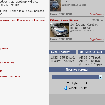
обрести автомобили у GM со
15700
акрытия марки.
Добавлено: 19-11-2018
 Так, 11 апреля они собираются
M.
Цена: 5700 USD
Подробнее >>
а новостей
|
Все новости Hummer
Citroen Xsara Picasso
2000 г.в.
2л., Дизель, Хэтчбэк,
пробег: 340000
Добавлено: 15-11-2018
Цена: 3700 USD
Подробнее >>
ором и
Курсы валют
Цены на бензин
1USD=2,5789 руб.
АИ 95 -1,78 руб.
1EUR=3,1680 руб.
АИ 92 -1,68 руб.
у главному
ДТ Евро-1,78 руб.
Прогноз погоды
de
ъектив шпионов
Нет данных
GISMETEO.BY