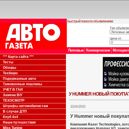
Быстрый поиск по объявлениям:
Тип объявле
Цена от:
Легковые
Коммерческие
Мотоцик
*** Карта сайта ***
Тесты
Обзоры
Техбюро
Подержанные авто
Таможенные пошлины
УЧЕТ В ГАИ
У HUMMER НОВЫЙ ПОКУПА
Замена В/У
ТЕХОСМОТР
Штрафы автомобилистам
10.04.2010
В случае ДТП
У Hummer новый покупа
Клуб 4x4
Наши путешествия
Компания Raser Technologies, ко
Miss Tuning
внедорожника Hummer H3, заинте