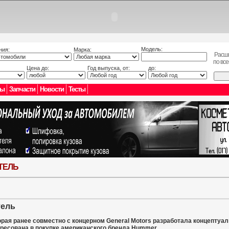
Модель:
ния:
Марка:
Расш
по вс
Цена до:
Год выпуска, от:
до:
лы
Запчасти
Новости
Тесты
ТЕЛЬ
тель
торая ранее совместно с концерном General Motors разработала концептуал
ресована в покупке американского бренда Hummer.