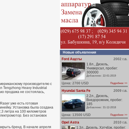
Новые объявления
Ford Ащсгы
2002 г.в.
1.8л., Дизель,
Универсал, пробег:
300000
Добавлено: 22-01-2019
Цена: 2700 USD
американскому производителю с
Подробнее >>
 Tengzhong Heavy Industrial
Hyundai Santa Fe
2009 г.в.
ако продажа не состоялась,
2.2л., Дизель,
Внедорожник, пробег:
Raser уже есть готовая
185
инейку. Установка была создана
Добавлено: 31-12-2018
2,3 литра на 100 километров
Цена: 13500 USD
электромотор. Без остановок
Подробнее >>
Opel Astra
2010 г.в.
акрыть бренд. В начале апреля
1.3л., Дизель, Хэтчбэк, пробег: