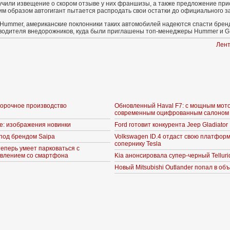
чили извещение о скором отзыве у них франшизы, а также предложение при
ким образом автогигант пытается распродать свои остатки до официального з
ummer, американские поклонники таких автомобилей надеются спасти бренд.
зводителя внедорожников, куда были приглашены топ-менеджеры Hummer и G
Лент
борочное производство
Обновленный Haval F7: с мощным мот
современным оцифрованным салоном
ne: изображения новинки
Ford готовит конкурента Jeep Gladiator
под брендом Saipa
Volkswagen ID.4 отдаст свою платформ
сопернику Tesla
теперь умеет парковаться с
влением со смартфона
Kia анонсировала супер-черный Telluri
Новый Mitsubishi Outlander попал в об