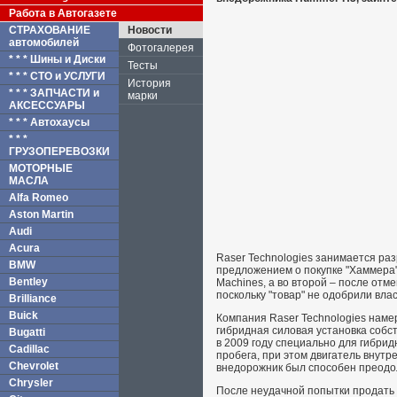
Работа в Автогазете
СТРАХОВАНИЕ
Новости
автомобилей
Фотогалерея
* * * Шины и Диски
Тесты
* * * СТО и УСЛУГИ
История
* * * ЗАПЧАСТИ и
марки
АКСЕССУАРЫ
* * * Автохаусы
* * *
ГРУЗОПЕРЕВОЗКИ
МОТОРНЫЕ
МАСЛА
Alfa Romeo
Aston Martin
Audi
Acura
Raser Technologies занимается ра
BMW
предложением о покупке "Хаммера":
Bentley
Machines, а во второй – после отм
поскольку "товар" не одобрили влас
Brilliance
Buick
Компания Raser Technologies наме
гибридная силовая установка собс
Bugatti
в 2009 году специально для гибрид
Cadillac
пробега, при этом двигатель внут
Chevrolet
внедорожник был способен преодол
Chrysler
После неудачной попытки продать 