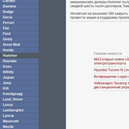
Citroen
американские дилеры Hummer полу
скидкой шесть тысяч долларов. Та
Daewoo
Dodge
Несмотря на решение GM закрыть H
Dacia
провести акцию в поддержку прои
Ferrari
Fiat
Ford
Geely
Great Wall
Honda
Свежие новости:
Hummer
МАЗ открыл новое с
Huyndai
электротранспорта
Isuzu
Hyundai Tucson N Li
Infinity
Возвращение Logan 
Jaguar
Jeep
Volkswagen Touareg 
дистанционным упра
KIA
Koenigsegg
Land_Rover
Lexus
Lamborghini
Lancia
Maseratti
Mazda