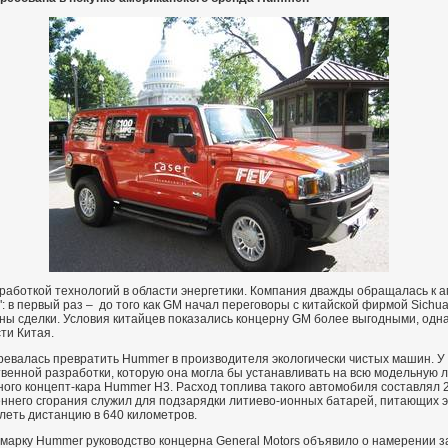
зработкой технологий в области энергетики. Компания дважды обращалась к 
 в первый раз – до того как GM начал переговоры с китайской фирмой Sichuan
ены сделки. Условия китайцев показались концерну GM более выгодными, одн
ти Китая.
ревалась превратить Hummer в производителя экологически чистых машин. У 
твенной разработки, которую она могла бы устанавливать на всю модельную л
ного концепт-кара Hummer H3. Расход топлива такого автомобиля составлял 
реннего сгорания служил для подзарядки литиево-ионных батарей, питающих 
еть дистанцию в 640 километров.
марку Hummer руководство концерна General Motors объявило о намерении з