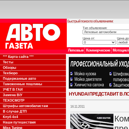
Быстрый поиск по объявлениям:
Тип объявления:
Цена от:
Цена до
Легковые
Коммерческие
Мотоцик
*** Карта сайта ***
Тесты
Обзоры
Техбюро
Подержанные авто
Таможенные пошлины
УЧЕТ В ГАИ
HYUNDAI ПРЕДСТАВИТ В Л
Замена В/У
ТЕХОСМОТР
Штрафы автомобилистам
16.11.2011
В случае ДТП
Ком
Клуб 4x4
Наши путешествия
пре
Miss Tuning