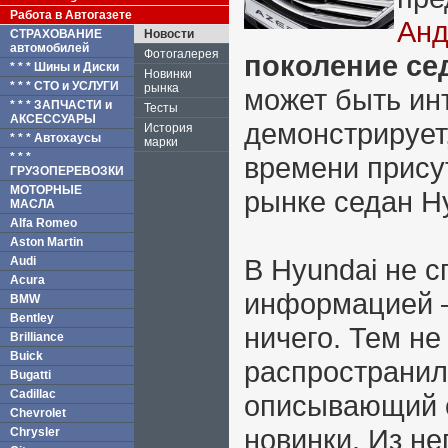
Работа в Автогазете
Анд
СТРАХОВАНИЕ
Новости
автомобилей
Фотогалерея
поколение се
* * * Шины и Диски
Новинки
* * * СТО и УСЛУГИ
рынка
может быть инт
* * * ЗАПЧАСТИ и
Тесты
АКСЕССУАРЫ
демонстрирует,
История
* * * Автохаусы
марки
* * *
времени прису
ГРУЗОПЕРЕВОЗКИ
МОТОРНЫЕ
рынке седан Hy
МАСЛА
Alfa Romeo
Aston Martin
В Hyundai не 
Audi
Acura
информацией –
BMW
Bentley
ничего. Тем не
Brilliance
Buick
распространил
Bugatti
Cadillac
описывающий 
Chevrolet
новинки. Из не
Chrysler