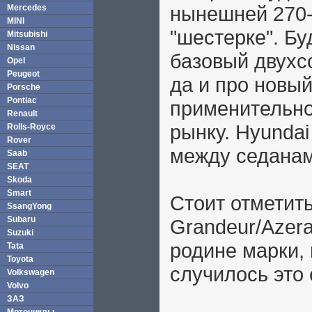
нынешней 270-
Mercedes
MINI
"шестерке". Б
Mitsubishi
Nissan
базовый двухс
Opel
Peugeot
да и про новы
Porsche
Pontiac
применительно
Renault
рынку. Hyundai
Rolls-Royce
Rover
между седанам
Saab
SEAT
Skoda
Smart
Стоит отметить
SsangYong
Subaru
Grandeur/Azer
Suzuki
родине марки,
Tata
Toyota
случилось это 
Volkswagen
Volvo
ЗАЗ