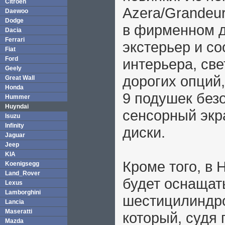
Citroen
Azera/Grandeu
Daewoo
Dodge
в фирменном ду
Dacia
Ferrari
экстерьер и с
Fiat
Ford
интерьера, св
Geely
дорогих опций
Great Wall
Honda
9 подушек без
Hummer
Huyndai
сенсорный экр
Isuzu
Infinity
диски.
Jaguar
Jeep
KIA
Кроме того, в 
Koenigsegg
Land_Rover
будет оснащат
Lexus
Lamborghini
шестицилиндр
Lancia
Maseratti
который, судя 
Mazda