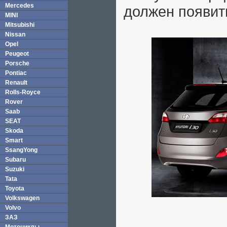
Mercedes
должен появить
MINI
Mitsubishi
Nissan
Opel
Peugeot
Porsche
Pontiac
Renault
Rolls-Royce
Rover
Saab
SEAT
Skoda
Smart
SsangYong
Subaru
Suzuki
Tata
Toyota
Volkswagen
Volvo
ЗАЗ