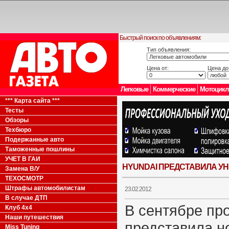
Быстрый поиск по объявлениям:
Тип объявления:
Цена от:
Цена до
Легковые
Коммерческие
Мотоцик
*** Карта сайта ***
Тесты
Обзоры
Техбюро
Подержанные авто
Таможенные пошлины
УЧЕТ В ГАИ
HYUNDAI ПРЕДСТАВИЛА УН
Замена В/У
ТЕХОСМОТР
Штрафы автомобилистам
23.02.2012
В случае ДТП
В сентябре пр
Клуб 4x4
Наши путешествия
представила но
Miss Tuning