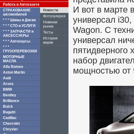
Работа в Автогазете
И вот в марте
СТРАХОВАНИЕ
Новости
автомобилей
Фотогалерея
универсал i30,
* * * Шины и Диски
Новинки
* * * СТО и УСЛУГИ
рынка
Wagon. С техн
* * * ЗАПЧАСТИ и
Тесты
АКСЕССУАРЫ
универсал ниче
История
* * * Автохаусы
марки
* * *
пятидверного х
ГРУЗОПЕРЕВОЗКИ
МОТОРНЫЕ
набор двигател
МАСЛА
Alfa Romeo
мощностью от 9
Aston Martin
Audi
Acura
BMW
Bentley
Brilliance
Buick
Bugatti
Cadillac
Chevrolet
Chrysler