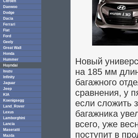
Citroen
Daewoo
Dodge
Dacia
Ferrari
Fiat
Ford
Geely
Great Wall
Honda
Новый универс
Hummer
Huyndai
на 185 мм дли
Isuzu
Infinity
багажного отде
Jaguar
Jeep
сравнения, у п
KIA
если сложить 
Koenigsegg
Land_Rover
багажника увел
Lexus
Lamborghini
всего, уже вес
Lancia
Maseratti
поступит в про
Mazda