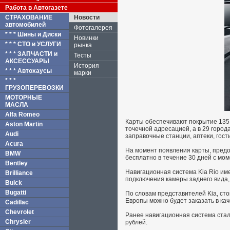
Работа в Автогазете
СТРАХОВАНИЕ
Новости
автомобилей
Фотогалерея
* * * Шины и Диски
Новинки
* * * СТО и УСЛУГИ
рынка
* * * ЗАПЧАСТИ и
Тесты
АКСЕССУАРЫ
История
* * * Автохаусы
марки
* * *
ГРУЗОПЕРЕВОЗКИ
МОТОРНЫЕ
МАСЛА
Alfa Romeo
Карты обеспечивают покрытие 135 
Aston Martin
точечной адресацией, а в 29 горо
Audi
заправочные станции, аптеки, гос
Acura
На момент появления карты, предо
BMW
бесплатно в течение 30 дней с мо
Bentley
Навигационная система Kia Rio им
Brilliance
подключения камеры заднего вида, 
Buick
Bugatti
По словам представителей Kia, сто
Европы можно будет заказать в кач
Cadillac
Chevrolet
Ранее навигационная система стал
Chrysler
рублей.