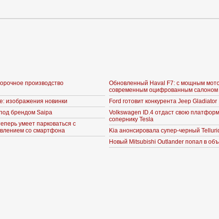
борочное производство
Обновленный Haval F7: с мощным мот
современным оцифрованным салоном
ne: изображения новинки
Ford готовит конкурента Jeep Gladiator
под брендом Saipa
Volkswagen ID.4 отдаст свою платформ
сопернику Tesla
теперь умеет парковаться с
влением со смартфона
Kia анонсировала супер-черный Telluri
Новый Mitsubishi Outlander попал в об