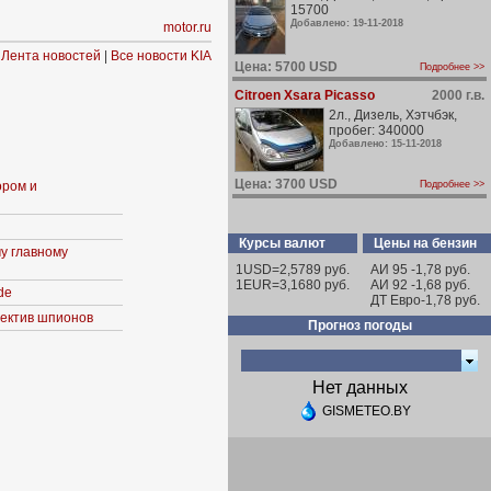
15700
Добавлено: 19-11-2018
motor.ru
Лента новостей
|
Все новости KIA
Цена: 5700 USD
Подробнее >>
Citroen Xsara Picasso
2000 г.в.
2л., Дизель, Хэтчбэк,
пробег: 340000
Добавлено: 15-11-2018
Цена: 3700 USD
ором и
Подробнее >>
Курсы валют
Цены на бензин
у главному
1USD=2,5789 руб.
АИ 95 -1,78 руб.
1EUR=3,1680 руб.
АИ 92 -1,68 руб.
de
ДТ Евро-1,78 руб.
ъектив шпионов
Прогноз погоды
Нет данных
GISMETEO.BY