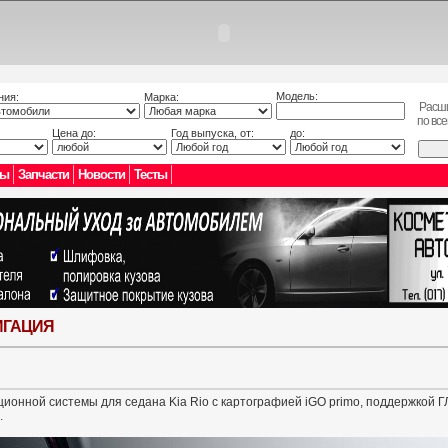
Модель:
ния:
Марка:
Расш
по вс
Цена до:
Год выпуска, от:
до:
лы
Запчасти
Новости
Тесты
ИГАЦИЯ
ционной системы для седана Kia Rio с картографией iGO primo, поддержкой
.