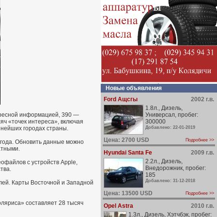
Новые объявления
Ford Ащсгы
2002 г.в.
1.8л., Дизель,
дресной информацией, 390 —
Универсал, пробег:
яч «точек интереса», включая
300000
пнейших городах страны.
Добавлено: 22-01-2019
Цена: 2700 USD
Подробнее >>
 года. Обновить данные можно
атными.
Hyundai Santa Fe
2009 г.в.
2.2л., Дизель,
офайлов с устройств Apple,
Внедорожник, пробег:
тва.
185
Добавлено: 31-12-2018
блей. Карты Восточной и Западной
Цена: 13500 USD
Подробнее >>
оляриса» составляет 28 тысяч
Opel Astra
2010 г.в.
1.3л., Дизель, Хэтчбэк, пробег: