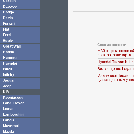
Citroen
Daewoo
Dodge
Dacia
Ferrari
Fiat
Ford
Geely
Свежие новости:
Great Wall
МАЗ открыл новое с
Honda
электротранспорта
Hummer
Hyundai Tucson N Li
Huyndai
Возвращение Logan 
Isuzu
Infinity
Volkswagen Touareg 
дистанционным упра
Jaguar
Jeep
KIA
Koenigsegg
Land_Rover
Lexus
Lamborghini
Lancia
Maseratti
Mazda