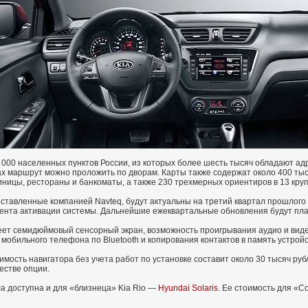
000 населенных пунктов России, из которых более шесть тысяч обладают а
дах маршрут можно проложить по дворам. Карты также содержат около 400 тыс
тиницы, рестораны и банкоматы, а также 230 трехмерных ориентиров в 13 кру
ставленные компанией Navteq, будут актуальны на третий квартал прошлого
мента активации системы. Дальнейшие ежеквартальные обновления будут пл
еет семидюймовый сенсорный экран, возможность проигрывания аудио и виде
мобильного телефона по Bluetooth и копирования контактов в память устройс
имость навигатора без учета работ по установке составит около 30 тысяч ру
естве опции.
а доступна и для «близнеца» Kia Rio —
Hyundai Solaris
. Ее стоимость для «С