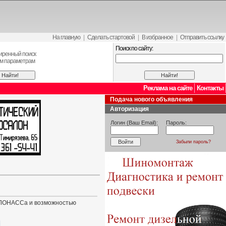
На главную
|
Сделать стартовой
|
В избранное
|
Отправить ссылку
Поиск по сайту:
иренный поиск
ем параметрам
Реклама на сайте
Контакты
Подача нового объявления
Авторизация
Логин (Ваш Email):
Пароль:
Забыли пароль?
 ГЛОНАССа и возможностью