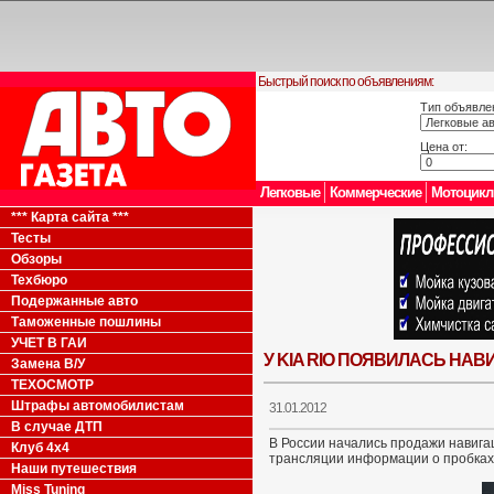
Быстрый поиск по объявлениям:
Тип объявле
Цена от:
Легковые
Коммерческие
Мотоцик
*** Карта сайта ***
Тесты
Обзоры
Техбюро
Подержанные авто
Таможенные пошлины
УЧЕТ В ГАИ
У KIA RIO ПОЯВИЛАСЬ НАВ
Замена В/У
ТЕХОСМОТР
Штрафы автомобилистам
31.01.2012
В случае ДТП
В России начались продажи навига
Клуб 4x4
трансляции информации о пробках
Наши путешествия
Miss Tuning