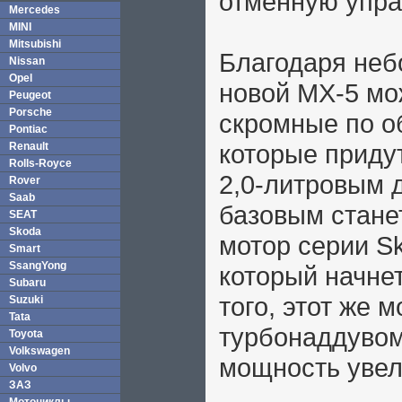
отменную упра
Mercedes
MINI
Mitsubishi
Благодаря неб
Nissan
Opel
новой MX-5 мо
Peugeot
Porsche
скромные по о
Pontiac
которые приду
Renault
Rolls-Royce
2,0-литровым 
Rover
Saab
базовым стане
SEAT
Skoda
мотор серии Sk
Smart
SsangYong
который начнет
Subaru
того, этот же 
Suzuki
Tata
турбонаддувом
Toyota
Volkswagen
мощность увели
Volvo
ЗАЗ