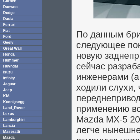
Citroen
Daewoo
Dodge
Dacia
Ferrari
Fiat
По данным бри
Ford
следующее пок
Geely
Great Wall
новую заднепр
Honda
Hummer
сейчас разраб
Huyndai
Isuzu
инженерами (а
Infinity
Jaguar
ходили слухи,
Jeep
переднепривод
KIA
Koenigsegg
применению вс
Land_Rover
Lexus
Mazda MX-5 20
Lamborghini
Lancia
легче нынешне
Maseratti
Mazda