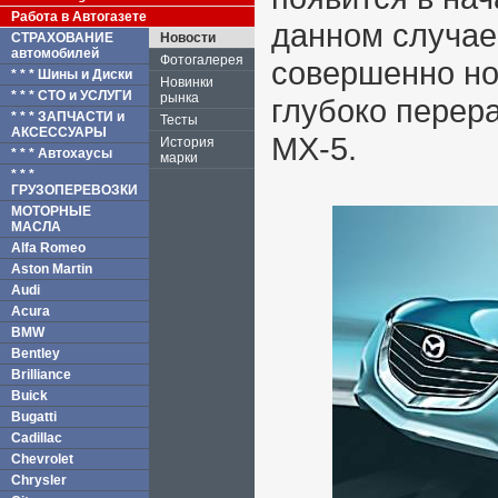
Работа в Автогазете
данном случае
СТРАХОВАНИЕ
Новости
автомобилей
Фотогалерея
совершенно но
* * * Шины и Диски
Новинки
* * * СТО и УСЛУГИ
рынка
глубоко перер
* * * ЗАПЧАСТИ и
Тесты
АКСЕССУАРЫ
MX-5.
История
* * * Автохаусы
марки
* * *
ГРУЗОПЕРЕВОЗКИ
МОТОРНЫЕ
МАСЛА
Alfa Romeo
Aston Martin
Audi
Acura
BMW
Bentley
Brilliance
Buick
Bugatti
Cadillac
Chevrolet
Chrysler