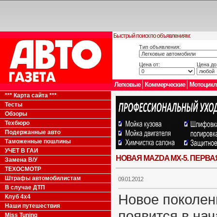
Быстрый поиск по объявлениям:
Тип объявления:
Цена от:
Цена до
Легковые
Коммерческие
Мотоцик
*** Карта сайта ***
Тесты
Обзоры
Техбюро
Подержанные авто
Таможенные пошлины
УЧЕТ В ГАИ
НОВАЯ MAZDA MX-5. ПЕРВ
Замена В/У
ТЕХОСМОТР
Штрафы автомобилистам
09.01.2012
В случае ДТП
Новое поколен
Клуб 4x4
Наши путешествия
появится в нач
Miss Tuning