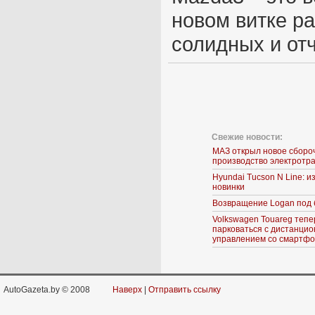
новом витке р
солидных и от
Свежие новости:
МАЗ открыл новое сборо
производство электротр
Hyundai Tucson N Line: 
новинки
Возвращение Logan под 
Volkswagen Touareg тепе
парковаться с дистанци
управлением со смартф
AutoGazeta.by © 2008
Наверх
|
Отправить ссылку