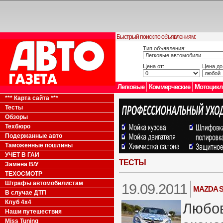
Быстрый поиск по объявлениям:
Тип объявления:
Цена от:
Цена до
Легковые
Коммерческие
Мотоцик
*** Карта сайта ***
Тесты
Обзоры
Техбюро
Подержанные авто
Таможенные пошлины
УЧЕТ В ГАИ
ТЕСТЫ
Замена В/У
ТЕХОСМОТР
Штрафы автомобилистам
19.09.2011
MAZDA S
В случае ДТП
Клуб 4x4
Любов
Наши путешествия
Miss Tuning