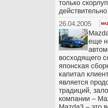
только скорлуп
действительно
26.04.2005
MAZ
Mazda
еще н
автом
восходящего с
японская сборк
капитал клиен
является прод
традиций, зал
компании – Ma
Mazda3 – это 