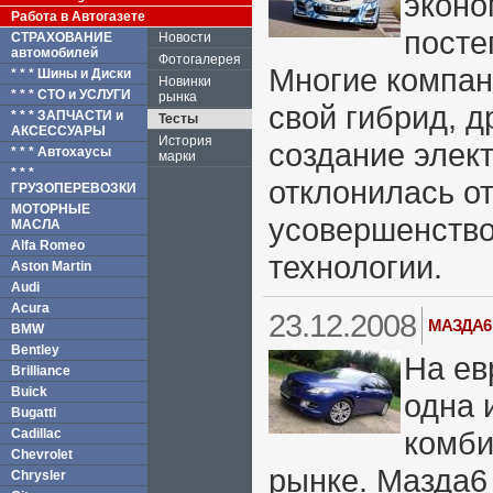
экон
Работа в Автогазете
посте
СТРАХОВАНИЕ
Новости
автомобилей
Фотогалерея
Многие компан
* * * Шины и Диски
Новинки
* * * СТО и УСЛУГИ
рынка
свой гибрид, д
* * * ЗАПЧАСТИ и
Тесты
АКСЕССУАРЫ
История
создание элек
* * * Автохаусы
марки
* * *
отклонилась о
ГРУЗОПЕРЕВОЗКИ
МОТОРНЫЕ
усовершенств
МАСЛА
Alfa Romeo
технологии.
Aston Martin
Audi
Acura
23.12.2008
МАЗДА6
BMW
Bentley
На ев
Brilliance
Buick
одна 
Bugatti
комби
Cadillac
Chevrolet
рынке. Мазда6
Chrysler