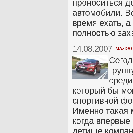
проноситься д
автомобили. Вс
время ехать, а
полностью зах
14.08.2007
MAZDA C
Cегод
групп
среди
который бы мо
спортивной фор
Именно такая 
когда впервые
детище компан