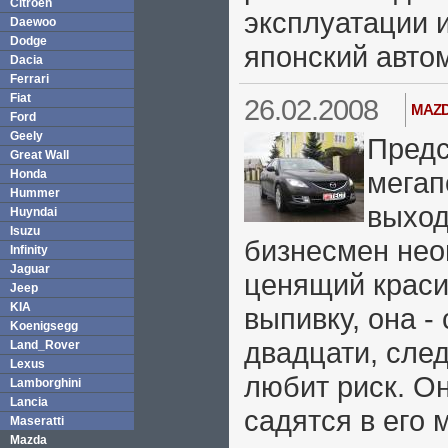
Citroen
эксплуатации 
Daewoo
Dodge
японский авто
Dacia
Ferrari
Fiat
26.02.2008
MAZ
Ford
Geely
Предс
Great Wall
мегап
Honda
Hummer
выход
Huyndai
Isuzu
бизнесмен неоп
Infinity
Jaguar
ценящий краси
Jeep
KIA
выпивку, она -
Koenigsegg
двадцати, сле
Land_Rover
Lexus
любит риск. Он
Lamborghini
Lancia
садятся в его 
Maseratti
Mazda