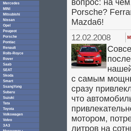
вопрос: на чем
Mercedes
MINI
Porsche? Ferra
Mitsubishi
Mazda6!
Nissan
Opel
Peugeot
12.02.2008
Porsche
M
Pontiac
Совсе
Renault
Rolls-Royce
после
Rover
Saab
нашей
SEAT
Skoda
с самым мощны
Smart
сразу привлек
SsangYong
Subaru
что автомобиль
Suzuki
Tata
привлекательн
Toyota
Volkswagen
мотором, потр
Volvo
ЗАЗ
литров на сотн