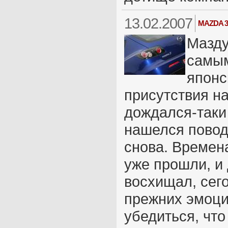
13.02.2007
MAZDA 3
Мазду
самы
японс
присутствия н
дождался-таки
нашелся повод
снова. Времен
уже прошли, и
восхищал, сег
прежних эмоци
убедиться, что