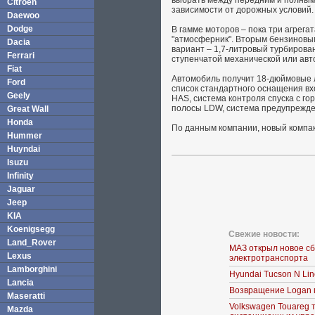
выбрать между передним и полным 
Citroen
зависимости от дорожных условий
Daewoo
Dodge
В гамме моторов – пока три агрега
"атмосферник". Вторым бензиновы
Dacia
вариант – 1,7-литровый турбирован
Ferrari
ступенчатой механической или ав
Fiat
Автомобиль получит 18-дюймовые л
Ford
список стандартного оснащения вхо
Geely
HAS, система контроля спуска с г
полосы LDW, система предупрежден
Great Wall
Honda
По данным компании, новый компак
Hummer
Huyndai
Isuzu
Infinity
Jaguar
Jeep
KIA
Koenigsegg
Свежие новости:
Land_Rover
МАЗ открыл новое с
Lexus
электротранспорта
Lamborghini
Hyundai Tucson N Li
Lancia
Возвращение Logan 
Maseratti
Volkswagen Touareg 
Mazda