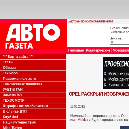
Быстрый поиск по объявлениям:
Тип объявле
Цена от:
Легковые
Коммерческие
Мотоцик
*** Карта сайта ***
Тесты
Обзоры
Техбюро
Подержанные авто
Таможенные пошлины
УЧЕТ В ГАИ
OPEL РАСКРЫЛ ИЗОБРАЖЕ
Замена В/У
ТЕХОСМОТР
Штрафы автомобилистам
11.01.2012
В случае ДТП
Немецкий автопроизводитель Opel
Клуб 4x4
имя Mokka
и будет представлен на
Наши путешествия
Miss Tuning