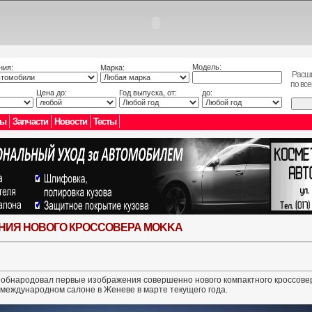
Модель:
ния:
Марка:
Расш
по вс
Цена до:
Год выпуска, от:
до:
лы
Запчасти
Новости
Тесты
НИЯ НОВОГО КРОССОВЕРА MOKKA
 обнародовал первые изображения совершенно нового компактного кроссове
 международном салоне в Женеве в марте текущего года.