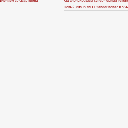
влением со смартфона
Kia анонсировала супер-черный Telluri
Новый Mitsubishi Outlander попал в об