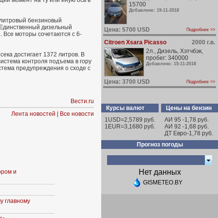
ий момент на ту или иную ось в
15700
Добавлено: 19-11-2018
6-литровый бензиновый
. Единственный дизельный
Цена: 5700 USD
Подробнее >>
. Все моторы сочетаются с 6-
Citroen Xsara Picasso
2000 г.в.
2л., Дизель, Хэтчбэк,
сека достигает 1372 литров. В
пробег: 340000
система контроля подъема в гору
Добавлено: 15-11-2018
стема предупреждения о сходе с
Цена: 3700 USD
Подробнее >>
Вести.ru
Курсы валют
Цены на бензин
Лента новостей
|
Все новости
1USD=2,5789 руб.
АИ 95 -1,78 руб.
1EUR=3,1680 руб.
АИ 92 -1,68 руб.
ДТ Евро-1,78 руб.
Прогноз погоды
Нет данных
ором и
GISMETEO.BY
у главному