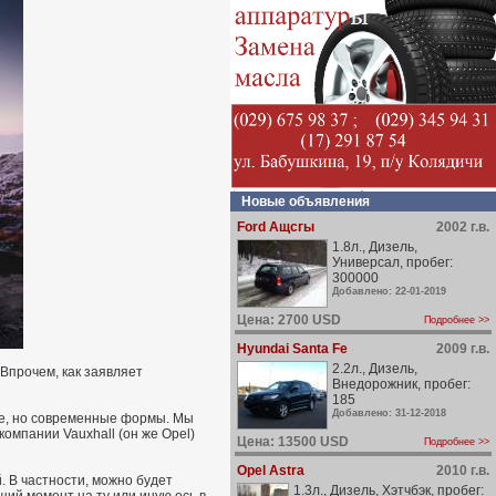
Новые объявления
Ford Ащсгы
2002 г.в.
1.8л., Дизель,
Универсал, пробег:
300000
Добавлено: 22-01-2019
Цена: 2700 USD
Подробнее >>
Hyundai Santa Fe
2009 г.в.
2.2л., Дизель,
Впрочем, как заявляет
Внедорожник, пробег:
185
Добавлено: 31-12-2018
ые, но современные формы. Мы
омпании Vauxhall (он же Opel)
Цена: 13500 USD
Подробнее >>
Opel Astra
2010 г.в.
 В частности, можно будет
1.3л., Дизель, Хэтчбэк, пробег: