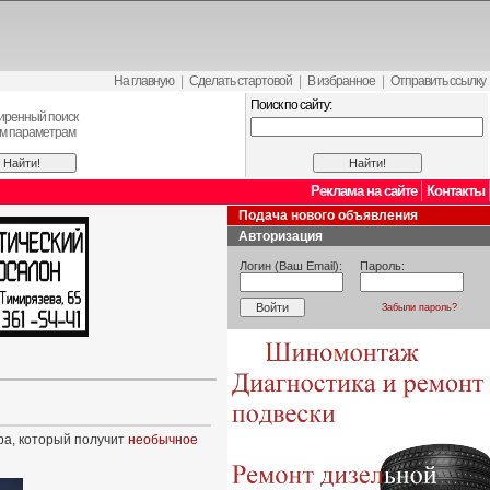
На главную
|
Сделать стартовой
|
В избранное
|
Отправить ссылку
Поиск по сайту:
иренный поиск
ем параметрам
Реклама на сайте
Контакты
Подача нового объявления
Авторизация
Логин (Ваш Email):
Пароль:
Забыли пароль?
ра, который получит
необычное