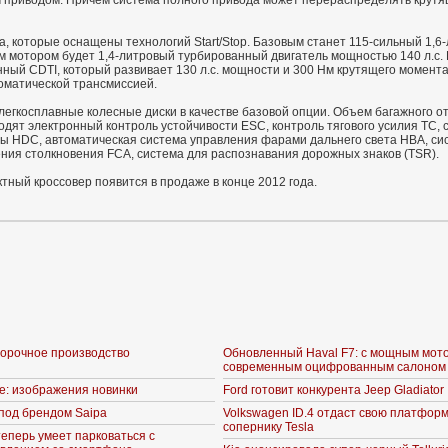
приводом. Причем система полного привода может перераспределять крутящ
.
та, которые оснащены технологий Start/Stop. Базовым станет 115-сильный 1,
м мотором будет 1,4-литровый турбированный двигатель мощностью 140 л.с
ный CDTI, который развивает 130 л.с. мощности и 300 Нм крутящего момента
томатической трансмиссией.
егкосплавные колесные диски в качестве базовой опции. Объем багажного от
дят электронный контроль устойчивости ESC, контроль тягового усилия TC, 
оры HDC, автоматическая система управления фарами дальнего света HBA, си
ия столкновения FCA, система для распознавания дорожных знаков (TSR).
тный кроссовер появится в продаже в конце 2012 года.
борочное производство
Обновленный Haval F7: с мощным мот
современным оцифрованным салоном
ne: изображения новинки
Ford готовит конкурента Jeep Gladiator
под брендом Saipa
Volkswagen ID.4 отдаст свою платформ
сопернику Tesla
теперь умеет парковаться с