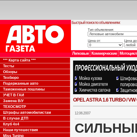
Быстрый поиск по объявлениям:
Тип объявления:
Цена от:
Цена до
Легковые
Коммерческие
Мотоцик
*** Карта сайта ***
Тесты
Обзоры
Техбюро
Подержанные авто
Таможенные пошлины
УЧЕТ В ГАИ
OPEL ASTRA 1.6 TURBO / VW G
Замена В/У
ТЕХОСМОТР
Штрафы автомобилистам
12.06.2007
В случае ДТП
СИЛЬНЫ
Клуб 4x4
Наши путешествия
Miss Tuning