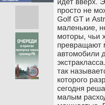
идет вверх. 
Мотоциклы
просто не мо
Golf GT и Ast
маленькие, н
моторы, чьи 
превращают 
автомобили д
экстракласса
так называет
которого раз
сегодня реш
малым расхо