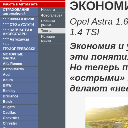
ЭКОНОМ
Работа в Автогазете
СТРАХОВАНИЕ
Новости
автомобилей
Фотогалерея
Opel Astra 1
* * * Шины и Диски
Новинки
* * * СТО и УСЛУГИ
рынка
1.4 TSI
* * * ЗАПЧАСТИ и
Тесты
АКСЕССУАРЫ
История
* * * Автохаусы
марки
Экономия и 
* * *
ГРУЗОПЕРЕВОЗКИ
эти поняти
МОТОРНЫЕ
МАСЛА
Alfa Romeo
Но теперь п
Aston Martin
Audi
«острыми» 
Acura
делают «не
BMW
Bentley
Brilliance
Buick
Bugatti
Cadillac
Chevrolet
Chrysler