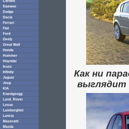
Citroen
Daewoo
Dodge
Dacia
Ferrari
Fiat
Ford
Geely
Great Wall
Honda
Hummer
Huyndai
Isuzu
Как ни пара
Infinity
Jaguar
выглядит 
Jeep
KIA
Koenigsegg
Land_Rover
Lexus
Lamborghini
Lancia
Maseratti
Mazda