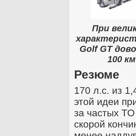
При вели
характерист
Golf GT дово
100 к
Резюме
170 л.с. из 1
этой идеи пр
за частых Т
скорой кончи
менее надду