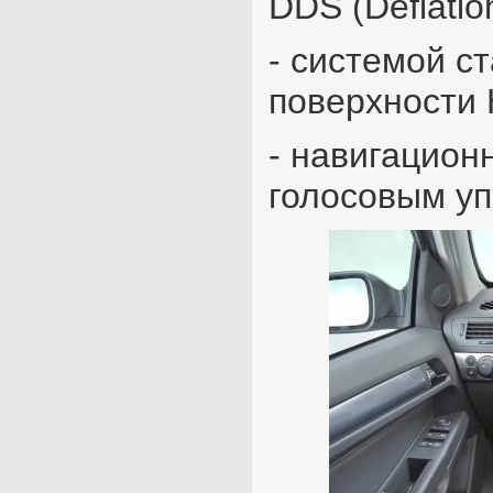
DDS (Deflatio
- системой с
поверхности HA
- навигацион
голосовым у