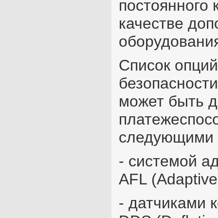
постоянного 
качестве доп
оборудования
Список опций
без
опаснос
ти
может быть д
платежеспосо
следующими 
- системой а
AFL (Adaptive
- датчиками 