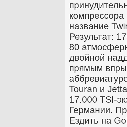
принудительн
компрессора 
название Twi
Результат: 17
80 атмосфер
двойной надд
прямым впрыс
аббревиатуро
Touran и Jet
17.000 TSI-э
Германии. Пр
Ездить на Gol