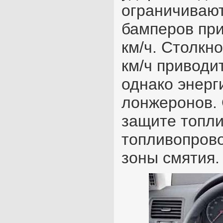
ограничиваю
бамперов при
км/ч. Столкн
км/ч приводи
однако энерг
лонжеронов.
защите топли
топливопрово
зоны смятия.