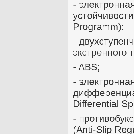
- электронна
устойчивости 
Programm);
- двухступен
экстренного 
- ABS;
- электронна
дифференциал
Differential Sp
- противобук
(Anti-Slip Reg