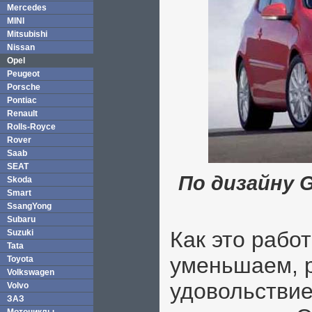
Mercedes
MINI
Mitsubishi
Nissan
Opel
Peugeot
Porsche
Pontiac
Renault
Rolls-Royce
Rover
Saab
SEAT
По дизайну 
Skoda
Smart
SsangYong
Subaru
Как это рабо
Suzuki
Tata
уменьшаем, р
Toyota
Volkswagen
удовольствие
Volvo
ЗАЗ