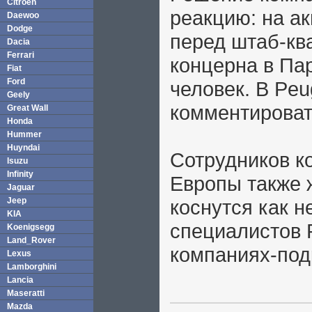
Citroen
реакцию: на а
Daewoo
Dodge
перед штаб-кв
Dacia
Ferrari
концерна в Па
Fiat
Ford
человек. В Peu
Geely
комментироват
Great Wall
Honda
Hummer
Huyndai
Сотрудников к
Isuzu
Infinity
Европы также 
Jaguar
Jeep
коснутся как 
KIA
специалистов 
Koenigsegg
Land_Rover
компаниях-под
Lexus
Lamborghini
Lancia
Maseratti
Mazda