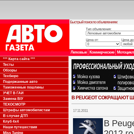
Быстрый поиск по объявлениям:
Тип объявления:
Цена от:
Цена до
Легковые
Коммерческие
Мотоцик
*** Карта сайта ***
Тесты
Обзоры
Техбюро
Подержанные авто
Таможенные пошлины
УЧЕТ В ГАИ
В PEUGEOT СОКРАЩАЮТ Ш
Замена В/У
ТЕХОСМОТР
Штрафы автомобилистам
17.11.2011
В случае ДТП
В Peuge
Клуб 4x4
Наши путешествия
2012 го
Miss Tuning