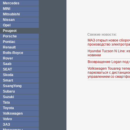
Mercedes
MINI
Mitsubishi
Nissan
Opel
Peugeot
Свежие новости:
Porsche
МАЗ открыл новое сборо
Pontiac
производство электротр
Renault
Hyundai Tucson N Line: 
Rolls-Royce
новинки
Rover
Возвращение Logan под 
Saab
Volkswagen Touareg тепе
SEAT
парковаться с дистанци
Skoda
управлением со смартф
Smart
SsangYong
Subaru
Suzuki
Tata
Toyota
Volkswagen
Volvo
ЗАЗ