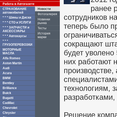
Работа в Автогазете
ранее 
СТРАХОВАНИЕ
Новости
автомобилей
Фотогалерея
сотрудников н
* * * Шины и Диски
Новинки
* * * СТО и УСЛУГИ
рынка
теперь было п
* * * ЗАПЧАСТИ и
Тесты
АКСЕССУАРЫ
ограничиватьс
История
* * * Автохаусы
марки
* * *
сокращают шта
ГРУЗОПЕРЕВОЗКИ
МОТОРНЫЕ
будет уволено 
МАСЛА
Alfa Romeo
них работают 
Aston Martin
производстве,
Audi
Acura
специалистам
BMW
Bentley
технологиям, 
Brilliance
Buick
разработками,
Bugatti
Cadillac
Chevrolet
Решение комп
Chrysler