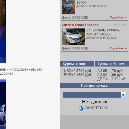
15700
Добавлено: 19-11-2018
Цена: 5700 USD
Подробнее >>
Citroen Xsara Picasso
2000 г.в.
2л., Дизель, Хэтчбэк,
пробег: 340000
Добавлено: 15-11-2018
Цена: 3700 USD
Подробнее >>
Курсы валют
Цены на бензин
илый и продуманный, как
1USD=2,5789 руб.
АИ 95 -1,78 руб.
 удобная.
1EUR=3,1680 руб.
АИ 92 -1,68 руб.
ДТ Евро-1,78 руб.
Прогноз погоды
Нет данных
GISMETEO.BY