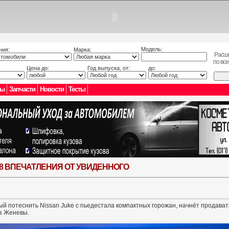
Модель:
ния:
Марка:
Расш
по вс
Цена до:
Год выпуска, от:
до:
лы
Запчасти
Новости
Тесты
08 ВПЕЧАТЛЕНИЯ ОТ УВИДЕННОГО
й потеснить Nissan Juke с пьедестала компактных горожан, начнёт продават
з Женевы.