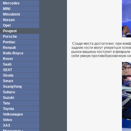
Mercedes
MINI
Mitsubishi
Nissan
Opel
Peugeot
Porsche
Pontiac
Сзади места достаточно: при комф
Renault
задние гости могут упереться гол
рынок машина поступит в феврале 
Rolls-Royce
себя умную противобуксовочную сис
Rover
Saab
SEAT
Skoda
Smart
SsangYong
Subaru
Suzuki
Tata
Toyota
Volkswagen
Volvo
ЗАЗ