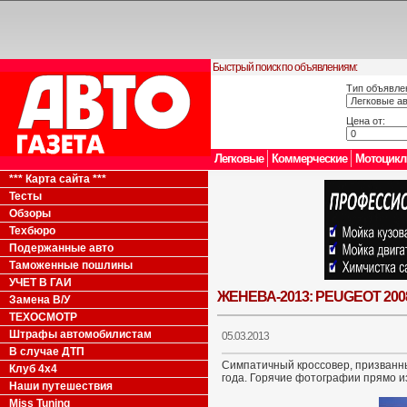
Быстрый поиск по объявлениям:
Тип объявле
Цена от:
Легковые
Коммерческие
Мотоцик
*** Карта сайта ***
Тесты
Обзоры
Техбюро
Подержанные авто
Таможенные пошлины
УЧЕТ В ГАИ
ЖЕНЕВА-2013: PEUGEOT 20
Замена В/У
ТЕХОСМОТР
Штрафы автомобилистам
05.03.2013
В случае ДТП
Симпатичный кроссовер, призванны
Клуб 4x4
года. Горячие фотографии прямо и
Наши путешествия
Miss Tuning