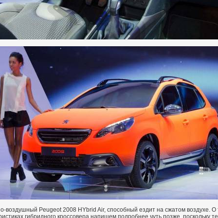
о-воздушный Peugeot 2008 HYbrid Air, способный ездит на сжатом воздухе. О 
ристиках гибридного кроссовера напишем подробнее чуть позже, поскольку т