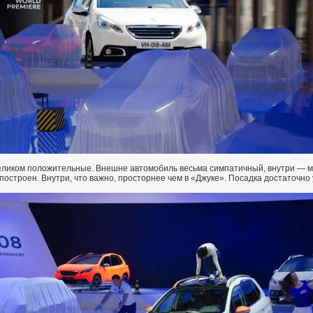
ликом положительные. Внешне автомобиль весьма симпатичный, внутри — м
и построен. Внутри, что важно, просторнее чем в «Джуке». Посадка достаточно