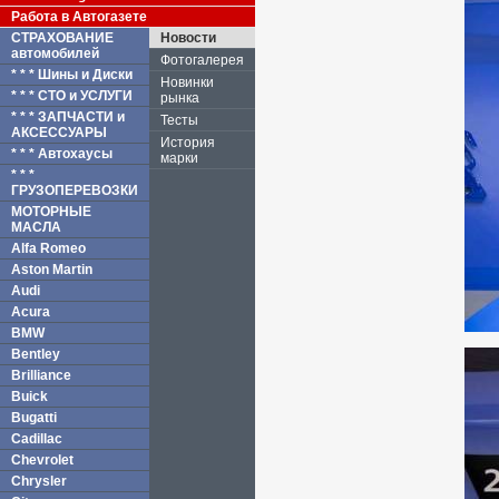
Работа в Автогазете
СТРАХОВАНИЕ
Новости
автомобилей
Фотогалерея
* * * Шины и Диски
Новинки
* * * СТО и УСЛУГИ
рынка
* * * ЗАПЧАСТИ и
Тесты
АКСЕССУАРЫ
История
* * * Автохаусы
марки
* * *
ГРУЗОПЕРЕВОЗКИ
МОТОРНЫЕ
МАСЛА
Alfa Romeo
Aston Martin
Audi
Acura
BMW
Bentley
Brilliance
Buick
Bugatti
Cadillac
Chevrolet
Chrysler