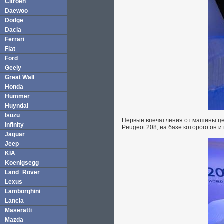
Citroen
Daewoo
Dodge
Dacia
Ferrari
Fiat
Ford
Geely
Great Wall
Honda
Hummer
Huyndai
Isuzu
Первые впечатления от машины це
Infinity
Peugeot 208, на базе которого он 
Jaguar
Jeep
KIA
Koenigsegg
Land_Rover
Lexus
Lamborghini
Lancia
Maseratti
Mazda