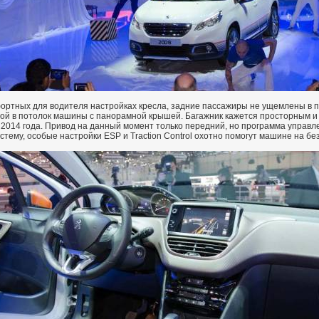
ортных для водителя настройках кресла, задние пассажиры не ущемлены в пр
овой в потолок машины с панорамной крышей. Багажник кажется просторным и
2014 года. Привод на данный момент только передний, но программа управле
тему, особые настройки ESP и Traction Control охотно помогут машине на бе