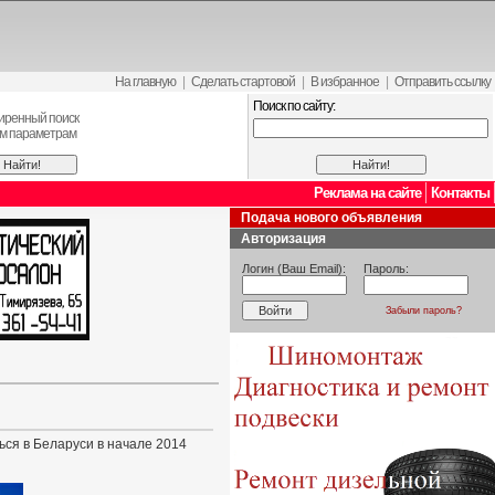
На главную
|
Сделать стартовой
|
В избранное
|
Отправить ссылку
Поиск по сайту:
иренный поиск
ем параметрам
Реклама на сайте
Контакты
Подача нового объявления
Авторизация
Логин (Ваш Email):
Пароль:
Забыли пароль?
ься в Беларуси в начале 2014