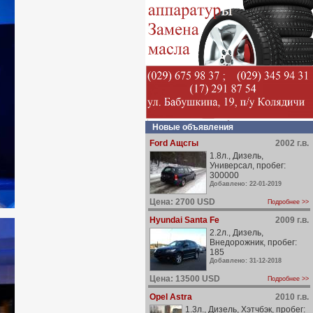
Новые объявления
Ford Ащсгы
2002 г.в.
1.8л., Дизель,
Универсал, пробег:
300000
Добавлено: 22-01-2019
Цена: 2700 USD
Подробнее >>
Hyundai Santa Fe
2009 г.в.
2.2л., Дизель,
Внедорожник, пробег:
185
Добавлено: 31-12-2018
Цена: 13500 USD
Подробнее >>
Opel Astra
2010 г.в.
1.3л., Дизель, Хэтчбэк, пробег: