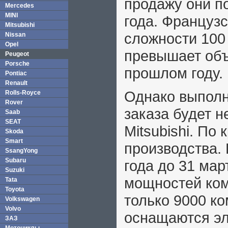
продажу они п
Mercedes
MINI
года. Француз
Mitsubishi
сложности 100 
Nissan
Opel
превышает объ
Peugeot
Porsche
прошлом году.
Pontiac
Renault
Однако выполн
Rolls-Royce
Rover
заказа будет н
Saab
SEAT
Mitsubishi. По
Skoda
Smart
производства. 
SsangYong
Subaru
года до 31 мар
Suzuki
мощностей ком
Tata
Toyota
только 9000 к
Volkswagen
Volvo
оснащаются эл
ЗАЗ