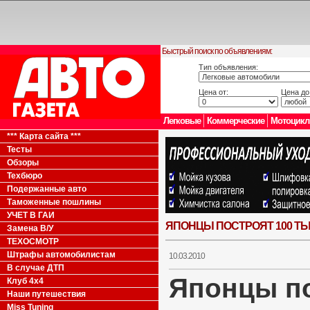
Быстрый поиск по объявлениям:
Тип объявления:
Цена от:
Цена до
Легковые
Коммерческие
Мотоцик
*** Карта сайта ***
Тесты
Обзоры
Техбюро
Подержанные авто
Таможенные пошлины
УЧЕТ В ГАИ
ЯПОНЦЫ ПОСТРОЯТ 100 ТЫ
Замена В/У
ТЕХОСМОТР
Штрафы автомобилистам
10.03.2010
В случае ДТП
Японцы по
Клуб 4x4
Наши путешествия
Miss Tuning