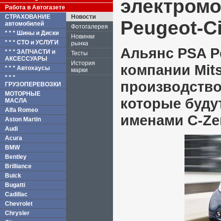
электромо
Работа в Автогазете
СТРАХОВАНИЕ
Новости
Peugeot-Ci
автомобилей
Фотогалерея
* * * Шины и Диски
Новинки
* * * СТО и УСЛУГИ
рынка
Альянс PSA P
* * * ЗАПЧАСТИ и
Тесты
АКСЕССУАРЫ
История
компании Mits
* * * Автохаусы
марки
* * *
производство
ГРУЗОПЕРЕВОЗКИ
МОТОРНЫЕ
которые буду
МАСЛА
Alfa Romeo
именами C-Zer
Aston Martin
Audi
Acura
BMW
Bentley
Brilliance
Buick
Bugatti
Cadillac
Chevrolet
Chrysler