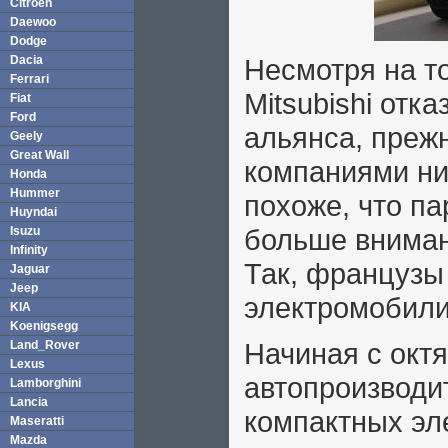
Citroen
Daewoo
Dodge
Dacia
Несмотря на то
Ferrari
Mitsubishi отк
Fiat
Ford
альянса, преж
Geely
Great Wall
компаниями ник
Honda
Hummer
похоже, что п
Huyndai
больше вниман
Isuzu
Infinity
Так, французы
Jaguar
Jeep
электромобил
KIA
Koenigsegg
Начиная с окт
Land_Rover
Lexus
автопроизводи
Lamborghini
Lancia
компактных эл
Maseratti
Mazda