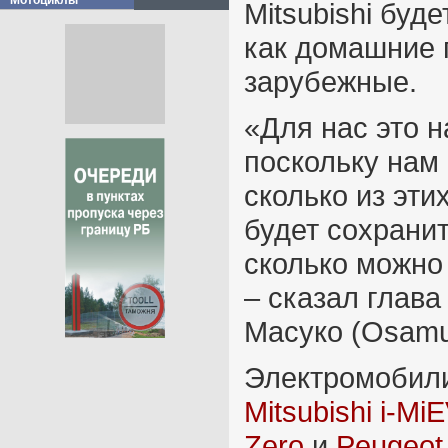
Мотоциклы
Mitsubishi буд
как домашние п
зарубежные.
«Для нас это 
поскольку нам
сколько из эти
будет сохрани
сколько можно 
– сказал глав
Масуко (Osamu
Электромобили
Mitsubishi i-Mi
Zero
и
Peugeot