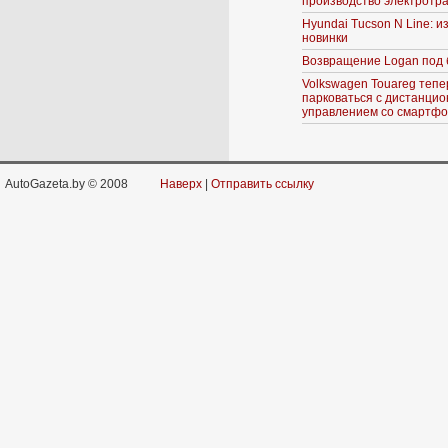
производство электротр
Hyundai Tucson N Line: 
новинки
Возвращение Logan под 
Volkswagen Touareg тепе
парковаться с дистанци
управлением со смартф
AutoGazeta.by © 2008
Наверх
|
Отправить ссылку