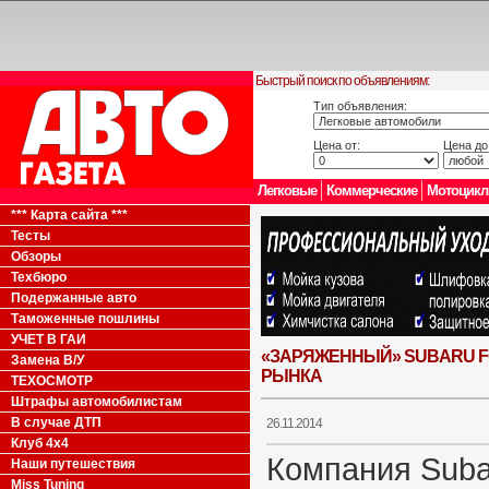
Быстрый поиск по объявлениям:
Тип объявления:
Цена от:
Цена до
Легковые
Коммерческие
Мотоцик
*** Карта сайта ***
Тесты
Обзоры
Техбюро
Подержанные авто
Таможенные пошлины
УЧЕТ В ГАИ
«ЗАРЯЖЕННЫЙ» SUBARU F
Замена В/У
РЫНКА
ТЕХОСМОТР
Штрафы автомобилистам
В случае ДТП
26.11.2014
Клуб 4x4
Компания Suba
Наши путешествия
Miss Tuning