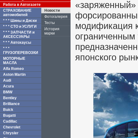
«заряженный» F
Работа в Автогазете
СТРАХОВАНИЕ
Новости
форсированным
автомобилей
Фотогалерея
* * * Шины и Диски
Тесты
модификация к
* * * СТО и УСЛУГИ
История
* * * ЗАПЧАСТИ и
марки
ограниченным 
АКСЕССУАРЫ
* * * Автохаусы
предназначенн
* * *
ГРУЗОПЕРЕВОЗКИ
японского рынк
МОТОРНЫЕ
МАСЛА
Alfa Romeo
Aston Martin
Audi
Acura
BMW
Bentley
Brilliance
Buick
Bugatti
Cadillac
Chevrolet
Chrysler