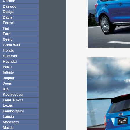
Citroen
Daewoo
Dodge
Dacia
Ferrari
Fiat
Ford
Geely
Great Wall
Honda
Hummer
Huyndai
Isuzu
Infinity
Jaguar
Jeep
KIA
Koenigsegg
Land_Rover
Lexus
Lamborghini
Lancia
Maseratti
Mazda