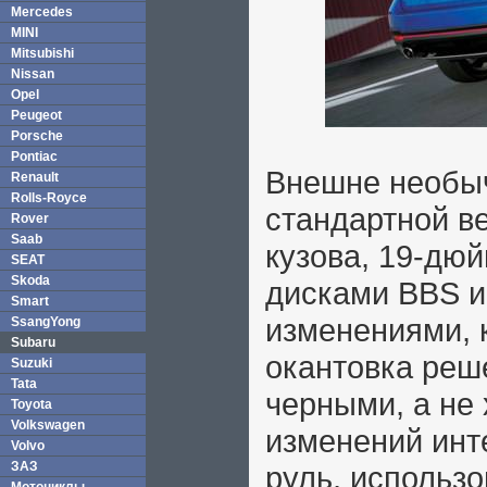
Mercedes
MINI
Mitsubishi
Nissan
Opel
Peugeot
Porsche
Pontiac
Внешне необыч
Renault
Rolls-Royce
стандартной в
Rover
Saab
кузова, 19-дю
SEAT
Skoda
дисками BBS и
Smart
изменениями, 
SsangYong
Subaru
окантовка реш
Suzuki
Tata
черными, а не
Toyota
Volkswagen
изменений инт
Volvo
ЗАЗ
руль, использо