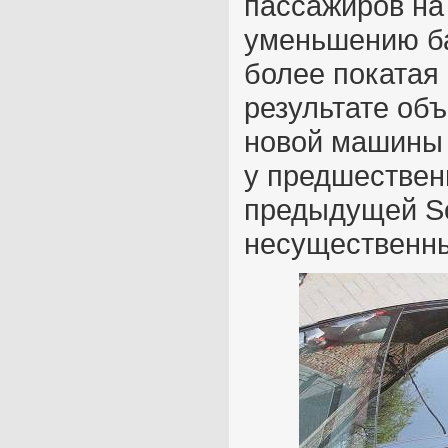
пассажиров на 
уменьшению ба
более покатая
результате об
новой машины 
у предшествен
предыдущей So
несущественны