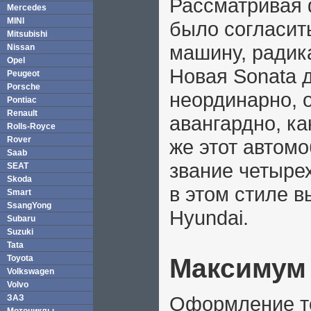
Рассматривая 
Mercedes
MINI
было согласит
Mitsubishi
машину, радик
Nissan
Opel
Новая Sonata 
Peugeot
Porsche
неординарно, 
Pontiac
Renault
авангардно, ка
Rolls-Royce
Rover
же этот автомо
Saab
звание четыре
SEAT
Skoda
в этом стиле 
Smart
SsangYong
Hyundai.
Subaru
Suzuki
Tata
Toyota
Максимум
Volkswagen
Volvo
Оформление то
ЗАЗ