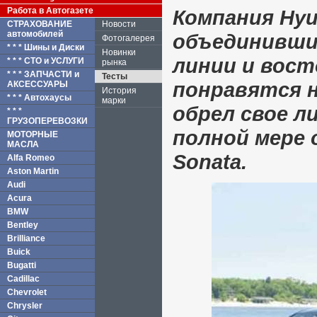
Работа в Автогазете
Компания Hyu
СТРАХОВАНИЕ
Новости
автомобилей
объединивши
Фотогалерея
* * * Шины и Диски
Новинки
линии и вост
* * * СТО и УСЛУГИ
рынка
* * * ЗАПЧАСТИ и
Тесты
понравятся н
АКСЕССУАРЫ
История
* * * Автохаусы
марки
обрел свое л
* * *
ГРУЗОПЕРЕВОЗКИ
полной мере 
МОТОРНЫЕ
МАСЛА
Sonata.
Alfa Romeo
Aston Martin
Audi
Acura
BMW
Bentley
Brilliance
Buick
Bugatti
Cadillac
Chevrolet
Chrysler