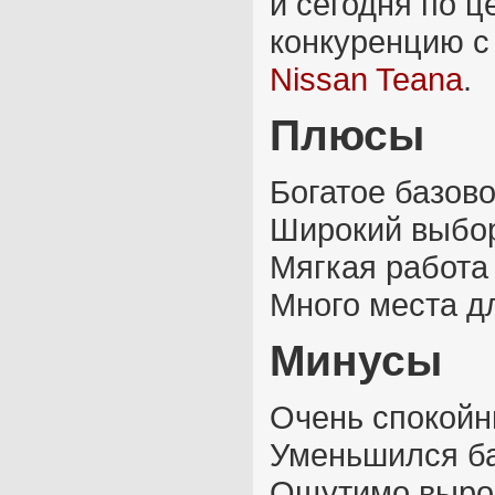
и сегодня по ц
конкуренцию с
Nissan Teana
.
Плюсы
Богатое базов
Широкий выбор
Мягкая работа
Много места д
Минусы
Очень спокойн
Уменьшился ба
Ощутимо выро