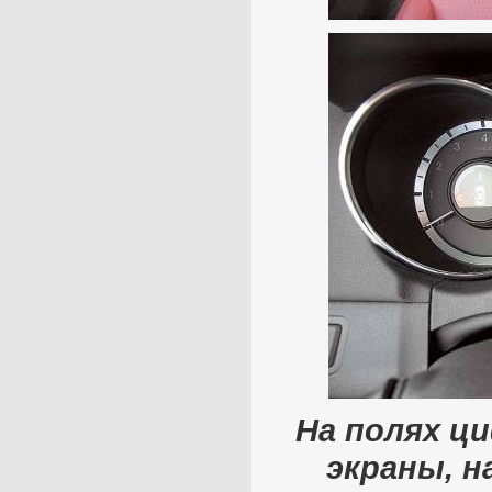
На полях ц
экраны, н