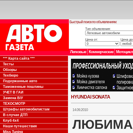
Быстрый поиск по объявлениям:
Тип объявления:
Цена от:
Цена до
Легковые
Коммерческие
Мотоцик
*** Карта сайта ***
Тесты
Обзоры
Техбюро
Подержанные авто
Таможенные пошлины
УЧЕТ В ГАИ
HYUNDAI SONATA
Замена В/У
ТЕХОСМОТР
Штрафы автомобилистам
14.09.2010
В случае ДТП
ЛЮБИМА
Клуб 4x4
Наши путешествия
Miss Tuning