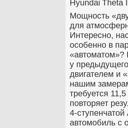
Hyundai Theta I
Мощность «дв
для атмосферно
Интересно, на
особенно в па
«автоматом»? Р
у предыдущего
двигателем и «
нашим замерам
требуется 11,5
повторяет рез
4-ступенчатой 
автомобиль с 