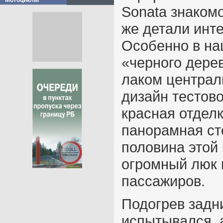
Мотоциклы
Sonata знакомо
же детали инте
Особенно в на
«черного дере
лаком централ
дизайн тестов
красная отдел
панорамная ст
половина этой
огромный люк 
пассажиров.
Подогрев задн
испытывался, 