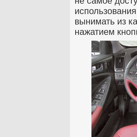
не самое досту
использования
вынимать из к
нажатием кноп