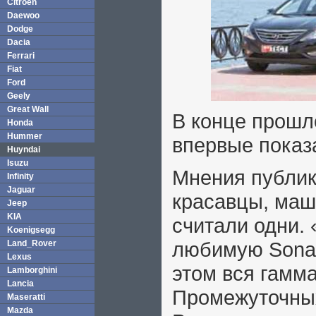
Citroen
Daewoo
Dodge
Dacia
Ferrari
Fiat
Ford
Geely
Great Wall
В конце прошл
Honda
Hummer
впервые показ
Huyndai
Isuzu
Мнения публик
Infinity
Jaguar
красавцы, маш
Jeep
KIA
считали одни.
Koenigsegg
любимую Sonat
Land_Rover
Lexus
этом вся гамм
Lamborghini
Lancia
Промежуточных
Maseratti
Mazda