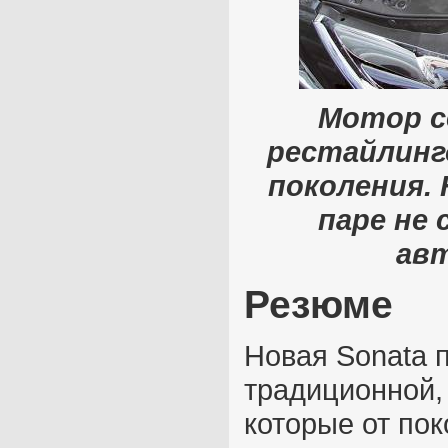
Мотор се
рестайлинг
поколения.
паре не 
ав
Резюме
Новая Sonata 
традиционной,
которые от по